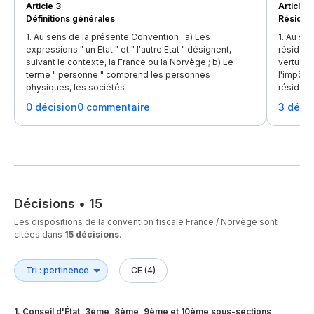
Article 3
Article 4
Définitions générales
Résiden
1. Au sens de la présente Convention : a) Les
1. Au se
expressions " un Etat " et " l'autre Etat " désignent,
résident
suivant le contexte, la France ou la Norvège ; b) Le
vertu de 
terme " personne " comprend les personnes
l'impôt 
physiques, les sociétés ...
résid...
0 décision
0 commentaire
3 déci
Décisions
•
15
Les dispositions de la convention fiscale France / Norvège sont
citées dans
15 décisions
.
CE (4)
1
.
Conseil d'État, 3ème, 8ème, 9ème et 10ème sous-sections