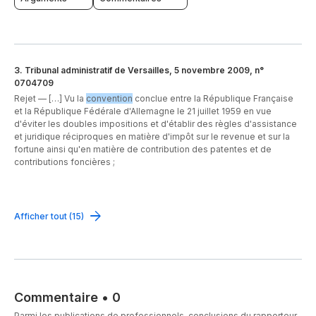
3
.
Tribunal administratif de Versailles, 5 novembre 2009, n°
0704709
Rejet —
[…] Vu la
convention
conclue entre la République Française
et la République Fédérale d'Allemagne le 21 juillet 1959 en vue
d'éviter les doubles impositions et d'établir des règles d'assistance
et juridique réciproques en matière d'impôt sur le revenue et sur la
fortune ainsi qu'en matière de contribution des patentes et de
contributions foncières ;
Afficher tout (15)
Commentaire
•
0
Parmi les publications de professionnels, conclusions du rapporteur