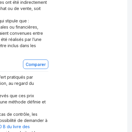
ces ont été indirectement
chat ou de vente, soit
ui stipule que :
ales ou financières,
raient convenues entre
été réalisés par l’une
tre inclus dans les
Comparer
ert pratiqués par
tion, au regard du
levés que ces prix
à une méthode définie et
cas de contrôle, les
possibilité de demander à
80 B du livre des