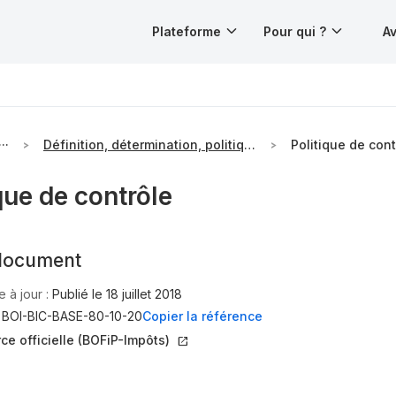
Plateforme
Pour qui ?
Av
···
Définition, détermination, politique de contrôle et obligations déclarative et documentaire en matière de prix de transfert
Politique de cont
que de contrôle
document
 à jour :
Publié le 18 juillet 2018
:
BOI-BIC-BASE-80-10-20
Copier la référence
rce officielle (BOFiP-Impôts)