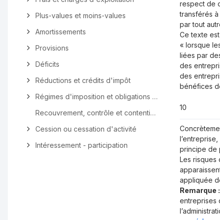
respect de c
transférés à
Plus-values et moins-values
par tout aut
Amortissements
Ce texte est
« lorsque le
Provisions
liées par de
Déficits
des entrepri
des entrepri
Réductions et crédits d'impôt
bénéfices d
Régimes d'imposition et obligations déclaratives
10
Recouvrement, contrôle et contentieux
Concrètement
Cession ou cessation d'activité
l’entreprise
Intéressement - participation
principe de
Les risques 
apparaissent
appliquée de
Remarque :
entreprises 
l’administra