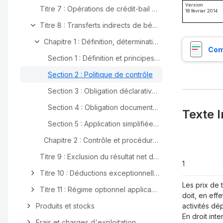
Version
Titre 7 : Opérations de crédit-bail sur fonds de commerce ou établissements artisanaux
18 février 2014
Titre 8 : Transferts indirects de bénéfices à l'étranger entre entreprises dépendantes
Chapitre 1 : Définition, détermination, politique de contrôle et obligations déclarative et documentaire en matière de prix de transfert
Com
Section 1 : Définition et principes de détermination des prix de transfert
Section 2 : Politique de contrôle
Section 3 : Obligation déclarative en matière de prix de transfert
Section 4 : Obligation documentaire permettant le contrôle des prix de transfert
Texte I
Section 5 : Application simplifiée du principe de pleine concurrence pour certaines activités de commercialisation et de distribution (« Montant B »)
Chapitre 2 : Contrôle et procédure de remise en cause des prix de transfert
Titre 9 : Exclusion du résultat net des produits et des charges sans lien avec l'activité professionnelle - Suppression des effets fiscaux de la théorie du bilan
1
Titre 10 : Déductions exceptionnelles
Les prix de t
Titre 11 : Régime optionnel applicable aux opérations portant sur les brevets et actifs incorporels assimilés
doit, en eff
Produits et stocks
activités dé
En droit inter
Frais et charges d'exploitation