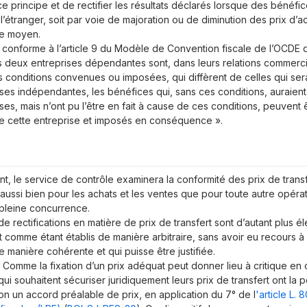
e principe et de rectifier les résultats déclarés lorsque des bénéfi
 l’étranger, soit par voie de majoration ou de diminution des prix d’a
re moyen.
 conforme à l’article 9 du
Modèle de Convention fiscale de l’OCDE
q
s deux entreprises dépendantes sont, dans leurs relations commerci
s conditions convenues ou imposées, qui diffèrent de celles qui se
ses indépendantes, les bénéfices qui, sans ces conditions, auraient 
ses, mais n’ont pu l’être en fait à cause de ces conditions, peuvent ê
e cette entreprise et imposés en conséquence ».
, le service de contrôle examinera la conformité des prix de transf
, aussi bien pour les achats et les ventes que pour toute autre opéra
 pleine concurrence.
de rectifications en matière de prix de transfert sont d’autant plus é
 comme étant établis de manière arbitraire, sans avoir eu recours 
 manière cohérente et qui puisse être justifiée.
Comme la fixation d’un prix adéquat peut donner lieu à critique en 
qui souhaitent sécuriser juridiquement leurs prix de transfert ont la 
tion un accord préalable de prix, en application du 7° de l
'article L. 