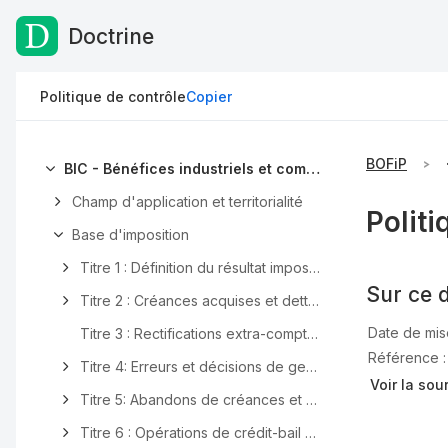
Doctrine
Passer au contenu
Politique de contrôle
Copier
BOFiP
BIC - Bénéfices industriels et commerciaux
Champ d'application et territorialité
Politi
Base d'imposition
Titre 1 : Définition du résultat imposable
Sur ce 
Titre 2 : Créances acquises et dettes certaines
Date de mise
Titre 3 : Rectifications extra-comptables
Référence 
Titre 4: Erreurs et décisions de gestion
Voir la sou
Titre 5: Abandons de créances et subventions entre entreprises
Titre 6 : Opérations de crédit-bail mobilier et immobilier