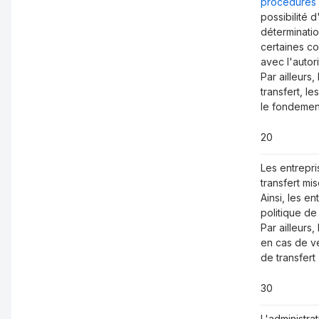
procédures 
possibilité 
déterminatio
certaines co
avec l'autor
Par ailleurs,
transfert, l
le fondement
20
Les entrepri
transfert mi
Ainsi, les e
politique de
Par ailleurs, 
en cas de vé
de transfert 
30
L'administra