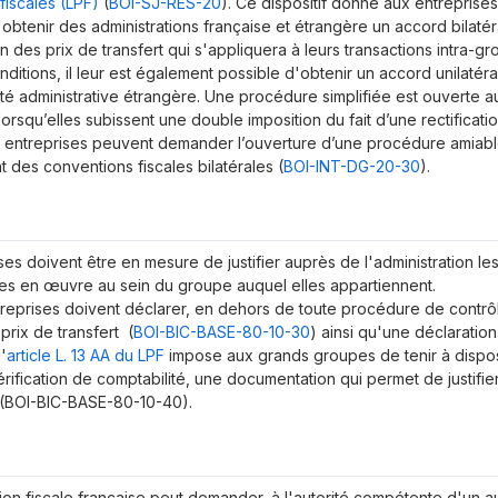
fiscales (LPF)
(
BOI-SJ-RES-20
). Ce dispositif donne aux entreprises 
d'obtenir des administrations française et étrangère un accord bilaté
n des prix de transfert qui s'appliquera à leurs transactions intra-g
nditions, il leur est également possible d'obtenir un accord unilatéra
ité administrative étrangère. Une procédure simplifiée est ouverte 
 lorsqu’elles subissent une double imposition du fait d’une rectificati
es entreprises peuvent demander l’ouverture d’une procédure amiabl
 des conventions fiscales bilatérales (
BOI-INT-DG-20-30
).
ses doivent être en mesure de justifier auprès de l'administration les
ses en œuvre au sein du groupe auquel elles appartiennent.
ntreprises doivent déclarer, en dehors de toute procédure de contrôl
 prix de transfert (
BOI-BIC-BASE-80-10-30
) ainsi qu'une déclaratio
l'
article L. 13 AA du LPF
impose aux grands groupes de tenir à disposit
rification de comptabilité, une documentation qui permet de justifier
(
BOI-BIC-BASE-80-10-40
).
tion fiscale française peut demander, à l'autorité compétente d'un aut