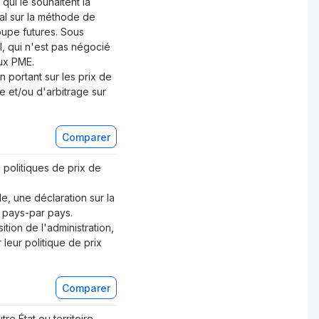
qui le souhaitent la
ral sur la méthode de
roupe futures. Sous
l, qui n'est pas négocié
aux PME.
on portant sur les prix de
e et/ou d'arbitrage sur
Comparer
 politiques de prix de
e, une déclaration sur la
n pays-par pays.
ion de l'administration,
 leur politique de prix
Comparer
re État ou territoire