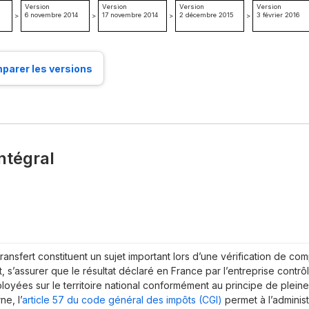
Version
Version
Version
Version
6 novembre 2014
17 novembre 2014
2 décembre 2015
3 février 2016
>
>
>
>
parer les versions
ntégral
ransfert constituent un sujet important lors d’une vérification de comp
et, s’assurer que le résultat déclaré en France par l’entreprise cont
ployées sur le territoire national conformément au principe de plein
ne, l’
article 57 du code général des impôts (CGI)
permet à l’administ