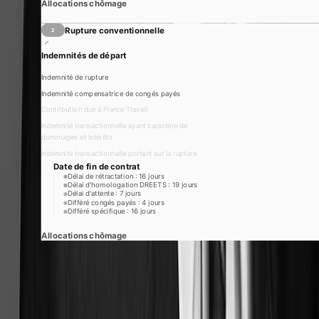
Allocations chômage
Rupture conventionnelle
2
Indemnités de départ
Indemnité de rupture
Indemnité compensatrice de congés payés
Contribution due à France Travail
Indemnité transactionnelle ayant caractère de
dommages et intérêts
Indemnité transactionnelle portant sur la rupture
Date de fin de contrat
Délai de rétractation : 16 jours
Délai d'homologation DREETS : 19 jours
Délai d'attente : 7 jours
Questions complexes. Réponses
simples
.
Différé congés payés : 4 jours
Différé spécifique : 16 jours
Demander une démonstration
Allocations chômage
Ce qui rend nos workflows uniques sur le
marché