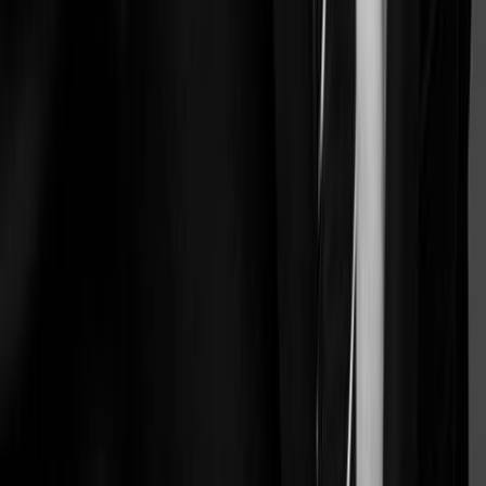
Avocat chez Arago Avocats
« Avant Jobexit, on bricolait. »
Bastien Ottaviani
Avocat chez Vaughan
Pourquoi nos clients aiment Doctrine