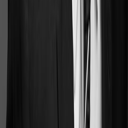
Ils réconcilient vos dossiers avec la donnée publique.
Nos workflows croisent vos documents avec toute la base de
données juridiques Doctrine — la plus exhaustive du marché —
pour vous offrir des résultats contextualisés et pertinents.
En savoir plus