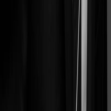
Le futur de la rupture de contrat de travail commence
ici
.
Rejoignez le mouvement.
Demander une démonstration
Produit
Flow Litigate
Flow Counsel
Jobexit
Intégrations
Legal Graph
Tarifs
Par cas d'usage
Analyser
Rechercher
Rédiger
Par pratique
Contentieux
Conseil
Social
Fiscalité