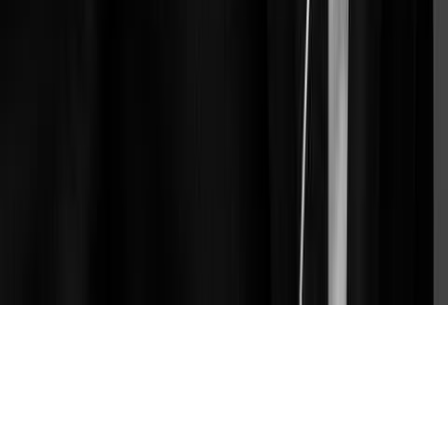
Ressources
Blog
Je le jure !
Inside Doctrine
YouTube
LinkedIn
Centre
d'aide
Webinars
Entreprise
Recrutement
Presse
Avis
Sécurité
Code de bonne conduite
Doctrine
Germany
Doctrine Italy
Légal
Mentions légales
CGU
CGV Jobexit
Données personnelles
Politique
de cookies
Refuser les cookies
Code de conduite sur la GenAI
Plan du site