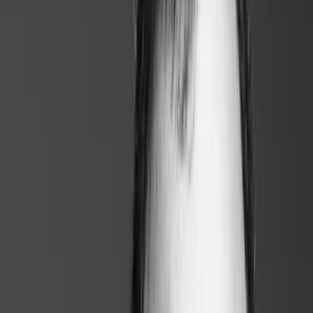
La méthode Excel ne fonctionne plus.
Sans Jobexit
Avec
Jobexit