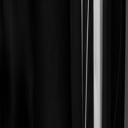
Ils ont industrialisé leurs process avec
Jobexit
.
« Avec Jobexit, tout est automatisé et sécurisé. Nous gagnons en
précision et fournissons des réponses plus claires et structurées à nos
clients. »
Matthieu Ropert
Avocat chez Aerige
« Un logiciel de calcul d'indemnités de rupture clair, pratique,
intuitif, avec un service client au top. »
Elodie Germaine
Responsable chez Audit Sud Consultants
« Avant, on faisait du Excel : artisanal, chronophage, et souvent
approximatif. Aujourd'hui, nous avons industrialisé nos process. »
Frédéric Navarro