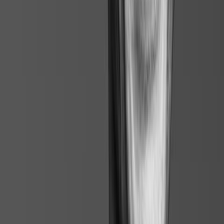
Livrable PDF ou Excel
« J’ai arrêté de bricoler. Je passe de 2 heures à 5 min pour gérer une
rupture de contrat de travail. »
Mathieu Clodong
Directeur juridique de La Chaîne Thermale du