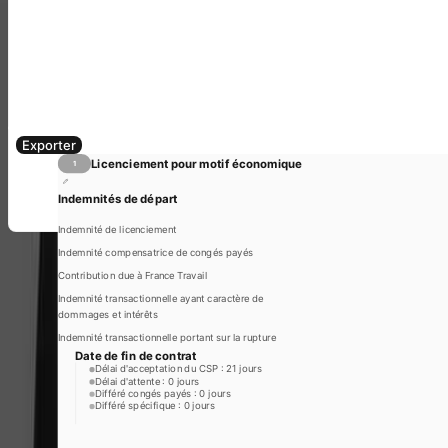
Un livrable exploitable.
Générez un rapport PDF ou Excel complet, prêt à partager avec vos
clients ou votre direction, en quelques clics.
Exporter
Licenciement pour motif économique
1
Indemnités de départ
Indemnité de licenciement
Indemnité compensatrice de congés payés
Contribution due à France Travail
Indemnité transactionnelle ayant caractère de
dommages et intérêts
Indemnité transactionnelle portant sur la rupture
Date de fin de contrat
Délai d'acceptation du CSP : 21 jours
Délai d'attente : 0 jours
Différé congés payés : 0 jours
Différé spécifique : 0 jours