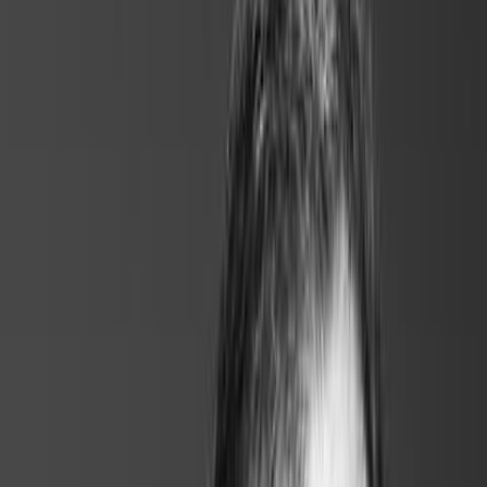
Ils ont adopté Jobexit pour sécuriser chaque départ.