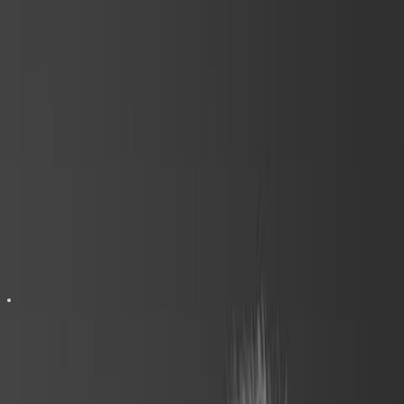
Produit
Solutions
Avis
Sécurité
Tarifs
Ressources
Connexion
Essayer gratuitement
Connexion
Jobexit
Simulez une rupture de contrat de travail en moins de
2 min
.
Découvrez Jobexit par Doctrine : le seul simulateur de rupture de
contrat de travail qui sécurise vos positions juridiques.
Demander une démonstration