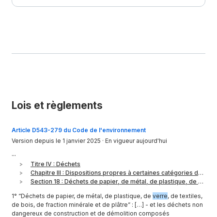
Lois et règlements
Article D543-279 du Code de l'environnement
Version depuis le 1 janvier 2025
· En vigueur aujourd'hui
···
Titre IV : Déchets
Chapitre III : Dispositions propres à certaines catégories de produits et de déchets (R)
Section 18 : Déchets de papier, de métal, de plastique, de verre, de textiles, de bois, de fraction minérale et de plâtre
1° “Déchets de papier, de métal, de plastique, de
verre
, de textiles,
de bois, de fraction minérale et de plâtre” : […] - et les déchets non
dangereux de construction et de démolition composés