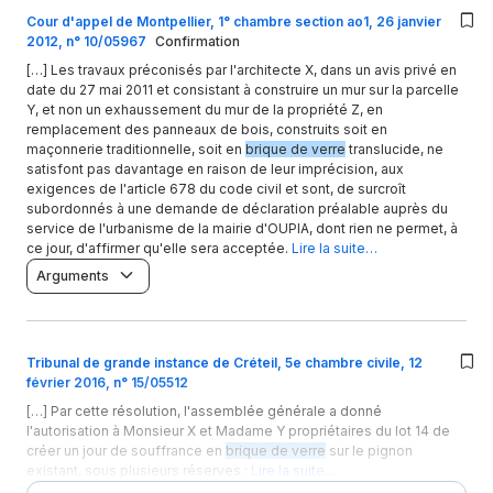
Cour d'appel de Montpellier, 1° chambre section ao1, 26 janvier
2012, n° 10/05967
Confirmation
[…] Les travaux préconisés par l'architecte X, dans un avis privé en
date du 27 mai 2011 et consistant à construire un mur sur la parcelle
Y, et non un exhaussement du mur de la propriété Z, en
remplacement des panneaux de bois, construits soit en
maçonnerie traditionnelle, soit en
brique de verre
translucide, ne
satisfont pas davantage en raison de leur imprécision, aux
exigences de l'article 678 du code civil et sont, de surcroît
subordonnés à une demande de déclaration préalable auprès du
service de l'urbanisme de la mairie d'OUPIA, dont rien ne permet, à
ce jour, d'affirmer qu'elle sera acceptée.
Lire la suite…
Arguments
Tribunal de grande instance de Créteil, 5e chambre civile, 12
février 2016, n° 15/05512
[…] Par cette résolution, l'assemblée générale a donné
l'autorisation à Monsieur X et Madame Y propriétaires du lot 14 de
créer un jour de souffrance en
brique de verre
sur le pignon
existant, sous plusieurs réserves :
Lire la suite…