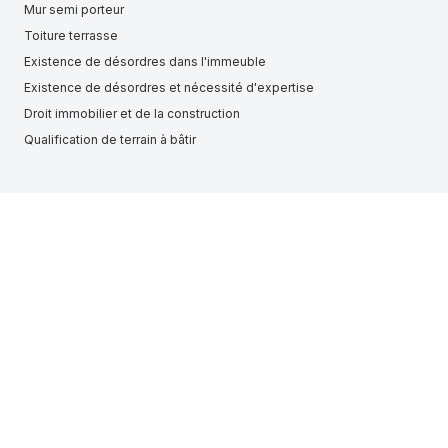
Mur semi porteur
Toiture terrasse
Existence de désordres dans l'immeuble
Existence de désordres et nécessité d'expertise
Droit immobilier et de la construction
Qualification de terrain à bâtir
Perte d'ensoleillement
Existence de désordres affectant l'immeuble
Construction illégale
Existence de désordres dans le logement
Isolation extérieure
Terrasse surélevée
Motif légitime d'établir la preuve des désordres
Désordres affectant le logement
Fenêtre PVC