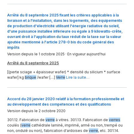
Arrêté du 8 septembre 2025 fixant les critères applicables à la
livraison et à l'installation, dans les logements, des équipements
de production d'électricité utilisant l'énergie radiative du soleil,
d'une puissance installée inférieure ou égale à 9 kilowatts-crête,
ouvrant droit à l'application du taux réduit de la taxe sur la valeur
ajoutée mentionné à l'article 278-0 bis du code général des
impôts
Version depuis le 1 octobre 2025
· En vigueur aujourd'hui
Arrêté du 8 septembre 2025
[(perte sciage + épaisseur wafer) * densité du silicium * surface
wafer] kg
brique
/wafer […]
Verre
Lire la suite…
Accord du 28 janvier 2020 relatif à la formation professionnelle et
au développement des compétences et des qualifications
Version depuis le 2 octobre 2020
301.12. Fabrication de
verre
à vitres. 301.13. Fabrication de
verres
coulés (
verre
cathédrale laminé, imprimé, armé ou non, trempé ou
non, ondulé ou non), fabrication d'ardoises de
verre
, etc. 301.14.