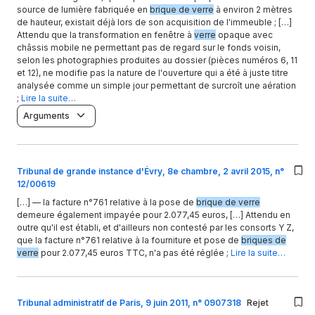
source de lumière fabriquée en
brique de verre
à environ 2 mètres
de hauteur, existait déjà lors de son acquisition de l'immeuble ; […]
Attendu que la transformation en fenêtre à
verre
opaque avec
châssis mobile ne permettant pas de regard sur le fonds voisin,
selon les photographies produites au dossier (pièces numéros 6, 11
et 12), ne modifie pas la nature de l'ouverture qui a été à juste titre
analysée comme un simple jour permettant de surcroît une aération
;
Lire la suite…
Arguments
Tribunal de grande instance d'Évry, 8e chambre, 2 avril 2015, n°
12/00619
[…] — la facture n°761 relative à la pose de
brique de verre
demeure également impayée pour 2.077,45 euros, […] Attendu en
outre qu'il est établi, et d'ailleurs non contesté par les consorts Y Z,
que la facture n°761 relative à la fourniture et pose de
briques de
verre
pour 2.077,45 euros TTC, n'a pas été réglée ;
Lire la suite…
Tribunal administratif de Paris, 9 juin 2011, n° 0907318
Rejet