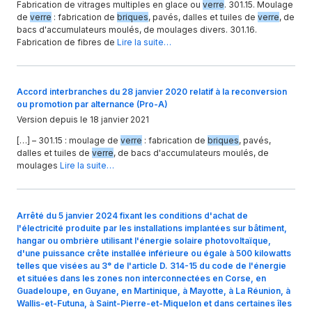
Fabrication de vitrages multiples en glace ou
verre
. 301.15. Moulage
de
verre
: fabrication de
briques
, pavés, dalles et tuiles de
verre
, de
bacs d'accumulateurs moulés, de moulages divers. 301.16.
Fabrication de fibres de
Lire la suite…
Accord interbranches du 28 janvier 2020 relatif à la reconversion
ou promotion par alternance (Pro-A)
Version depuis le 18 janvier 2021
[…] – 301.15 : moulage de
verre
: fabrication de
briques
, pavés,
dalles et tuiles de
verre
, de bacs d'accumulateurs moulés, de
moulages
Lire la suite…
Arrêté du 5 janvier 2024 fixant les conditions d'achat de
l'électricité produite par les installations implantées sur bâtiment,
hangar ou ombrière utilisant l'énergie solaire photovoltaïque,
d'une puissance crête installée inférieure ou égale à 500 kilowatts
telles que visées au 3° de l'article D. 314-15 du code de l'énergie
et situées dans les zones non interconnectées en Corse, en
Guadeloupe, en Guyane, en Martinique, à Mayotte, à La Réunion, à
Wallis-et-Futuna, à Saint-Pierre-et-Miquelon et dans certaines îles