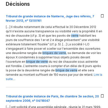
Décisions
Tribunal de grande instance de Nanterre, Juge des référés, 7
février 2013, n° 13/00161
[…] Il résulte notamment de celui effectué le 20 Décembre 2012
qu'il n'existe aucune transparence ou visibilité vers la propriété X en
rez de chaussée (cf p. 3) et que les pavés de
verre
habillant les
jours de souffrance des 1 er et 2 e étage présentent” une visibilité
extérieure totalement floutée” (cf. p. 5). […] La société I-LO
s'engageant à faire poser et sceller sur l'ensemble des ouvertures
une deuxième rangée de
briques de verre
, sa demande de voir les
époux X condamnés à supprimer tous objets posés devant
l'ouverture en
brique de verre
du rez de chaussée sous astreinte
est fondée. L'astreinte courra à compter d'un délai de 8 jours après
la pose de la deuxième rangée de
brique de verre
et elle sera
ramenée au montant suffisant de 150 euros par jour de retard.
Lire la
suite…
Tribunal de grande instance de Paris, 8e chambre 3e section, 20
septembre 2006, n° 04/18047
[…] ont sollicité d'une assemblée générale , réunie le 31 mars 1999,