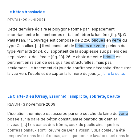
Le béton translucide
REVDH
·
29 avril 2021
Cette dernière éclaire le polygone formé par l'espacement
important entre les rambardes et fait pénétrer la lumière [fig. 5]. ©
Paul Kaan. 14L'ouvrage est composé de 2 250
briques
en
verre
du
type Cristallux. […] Il est constitué de
briques de verre
pleines du
type Primalith 2424, qui apportent de la souplesse aux paliers des
sept niveaux de l'école [fig. 13]. 26Le choix de cette
brique
est
pertinent en raison de ses qualités structurelles, mais pas
seulement ; le traitement du jour de souffrance nécessite d'occulter
la vue vers l'école et de capter la lumière du jour. […]
Lire la suite…
La Clarté-Dieu (Orsay, Essonne) : simplicité, sobriété, beauté
REVDH
·
3 novembre 2009
L'isolation thermique est assurée par une couche de laine de
verre
posée sur la dalle de béton constituant le plafond du dernier
niveau. […] Les bancs des frères, ceux du public ainsi que les
confessionnaux sont l'œuvre de Denis Voisin. 33La couleur a été
employée dans le cloître bas, ainsi que pour le lavabo rituel dans le