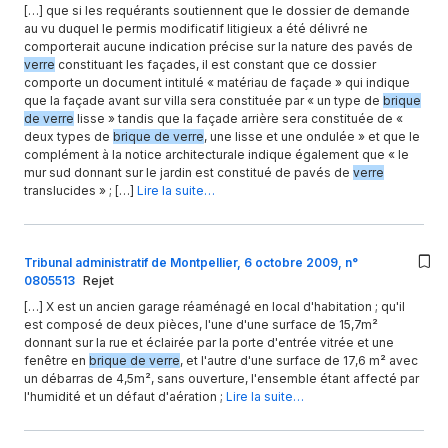
[…] que si les requérants soutiennent que le dossier de demande
au vu duquel le permis modificatif litigieux a été délivré ne
comporterait aucune indication précise sur la nature des pavés de
verre
constituant les façades, il est constant que ce dossier
comporte un document intitulé « matériau de façade » qui indique
que la façade avant sur villa sera constituée par « un type de
brique
de verre
lisse » tandis que la façade arrière sera constituée de «
deux types de
brique de verre
, une lisse et une ondulée » et que le
complément à la notice architecturale indique également que « le
mur sud donnant sur le jardin est constitué de pavés de
verre
translucides » ; […]
Lire la suite…
Tribunal administratif de Montpellier, 6 octobre 2009, n°
0805513
Rejet
[…] X est un ancien garage réaménagé en local d'habitation ; qu'il
est composé de deux pièces, l'une d'une surface de 15,7m²
donnant sur la rue et éclairée par la porte d'entrée vitrée et une
fenêtre en
brique de verre
, et l'autre d'une surface de 17,6 m² avec
un débarras de 4,5m², sans ouverture, l'ensemble étant affecté par
l'humidité et un défaut d'aération ;
Lire la suite…