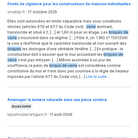
Points de vigilance pour les constructeurs de maisons individuelles
smabtp.fr
·
17 octobre 2025
Elles sont autorisées en limite séparative mais sous conditions
strictes (articles 676 et 677 du Code civil) :
verre
dormant,
translucide et situé à 2, […] et 1,90 m pour un étage. Les
briques de
verre
s'inscrivent dans ce régime. […] Pôle 4, ch. 1 (RG n° 11/01209):
la cour a réaffirmé que le caractère translucide et non ouvrant des
briques
les distingue d'une véritable fenêtre. […] En pratique : le
constructeur doit s'assurer que le mur accueillant les
briques de
verre
n'est pas mitoyen. […] Même assimilée à un jour de
souffrance, la paroi de
brique de verre
est considérée comme
constitutive du mur et n'est donc pas soumise à la règle de hauteur
imposée par l'article 677 du Code civil, […]
Lire la suite…
Aménager la lumière naturelle dans une pièce sombre
Accès limité
leparticulier.lefigaro.fr
·
11 août 2009