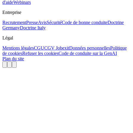
d'aide
Webinars
Entreprise
Recrutement
Presse
Avis
Sécurité
Code de bonne conduite
Doctrine
Germany
Doctrine Italy
Légal
Mentions légales
CGU
CGV Jobexit
Données personnelles
Politique
de cookies
Refuser les cookies
Code de conduite sur la GenAI
Plan du site