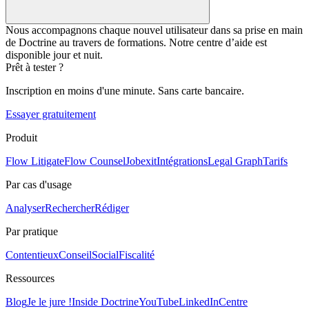
Nous accompagnons chaque nouvel utilisateur dans sa prise en main
de Doctrine au travers de formations. Notre centre d’aide est
disponible jour et nuit.
Prêt à tester ?
Inscription en moins d'une minute. Sans carte bancaire.
Essayer gratuitement
Produit
Flow Litigate
Flow Counsel
Jobexit
Intégrations
Legal Graph
Tarifs
Par cas d'usage
Analyser
Rechercher
Rédiger
Par pratique
Contentieux
Conseil
Social
Fiscalité
Ressources
Blog
Je le jure !
Inside Doctrine
YouTube
LinkedIn
Centre