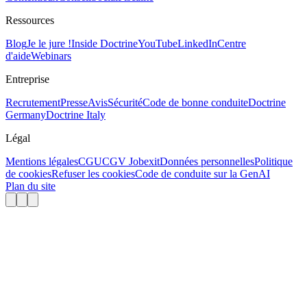
Ressources
Blog
Je le jure !
Inside Doctrine
YouTube
LinkedIn
Centre
d'aide
Webinars
Entreprise
Recrutement
Presse
Avis
Sécurité
Code de bonne conduite
Doctrine
Germany
Doctrine Italy
Légal
Mentions légales
CGU
CGV Jobexit
Données personnelles
Politique
de cookies
Refuser les cookies
Code de conduite sur la GenAI
Plan du site