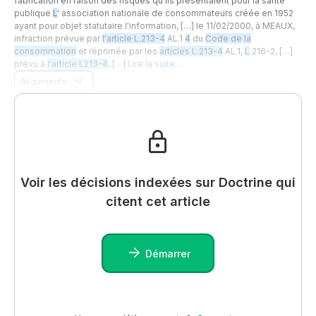
fabrication en raison des risques qu'ils présentaient pour la santé
publique
L
' association nationale de consommateurs créée en 1952
ayant pour objet statutaire l'information, […] le 11/02/2000, à MEAUX,
infraction prévue par
l'article L.213-4
AL.1
4
du
Code de la
consommation
et réprimée par les
articles L.213-4
AL.1,
L
.216-2, […]
prévu à
l'article L213-4
, […]
Lire la suite…
Arguments
Voir les décisions indexées sur Doctrine qui
citent cet article
Démarrer