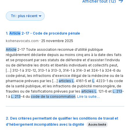
Afficher tout (12)
1
.
Article
2-17 - Code de procédure pénale
kohenavocats.com
·
25 novembre 2025
Article
2-17 Toute association reconnue d'utilité publique
régulièrement déclarée depuis au moins cinq ans à la date des faits
et se proposant par ses statuts de défendre et d'assister l'individu
ou de défendre les droits et libertés individuels et collectifs peut,
[…] 312-1 à 312-12, 313-1 à 313-3, 314-1 à 314-3 et 324-1 à 324-6 du
code pénal, les infractions d'exercice illégal de la médecine ou de la
pharmacie prévues par les […]
articles L
. 4161-5 et
L
. 4223-1 du code
de la santé publique, et les infractions de publicité mensongère, de
fraudes ou de falsifications prévues par les
articles L
. 121-6 et
L. 213
-
1 à
L. 213
-4 du
code de la consommation
.
Lire la suite…
2
.
Des critères permettant de qualifier les conditions de travail et
d’hébergement incompatibles avec la dignité
Accès limité