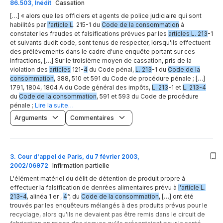
86.503, Inédit
Cassation
[…] « alors que les officiers et agents de police judiciaire qui sont
habilités par
l'article L
. 215-1 du
Code de la consommation
à
constater les fraudes et falsifications prévues par les
articles L. 213
-1
et suivants dudit code, sont tenus de respecter, lorsqu'ils effectuent
des prélèvements dans le cadre d'une enquête portant sur ces
infractions, […] Sur le troisième moyen de cassation, pris de la
violation des
articles
121-
4
du Code pénal,
L. 213
-1 du
Code de la
consommation
, 388, 510 et 591 du Code de procédure pénale ; […]
1791, 1804, 1804 A du Code général des impôts,
L. 213
-1 et
L. 213-4
du
Code de la consommation
, 591 et 593 du Code de procédure
pénale ;
Lire la suite…
Arguments
Commentaires
3
.
Cour d'appel de Paris, du 7 février 2003,
2002/06972
Infirmation partielle
L'élément matériel du délit de détention de produit propre à
effectuer la falsification de denrées alimentaires prévu à
l'article L.
213-4
, alinéa 1 er ,
4
°, du
Code de la consommation
, […] ont été
trouvés par les enquêteurs mélangés à des produits prévus pour le
recyclage, alors qu'ils ne devaient pas être remis dans le circuit de