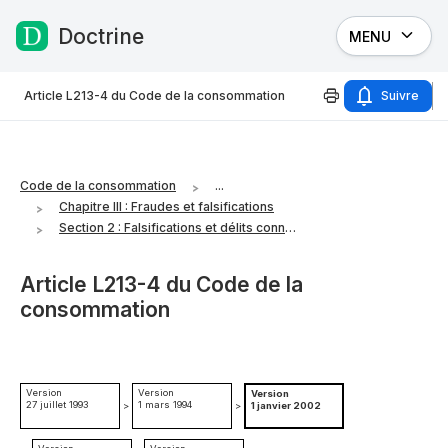
Doctrine
MENU
Passer au contenu
Article L213-4 du Code de la consommation
Suivre
Code de la consommation
...
Chapitre III : Fraudes et falsifications
Section 2 : Falsifications et délits connexes
Article L213-4 du Code de la
consommation
Version
Version
Version
27 juillet 1993
1 mars 1994
>
>
1 janvier 2002