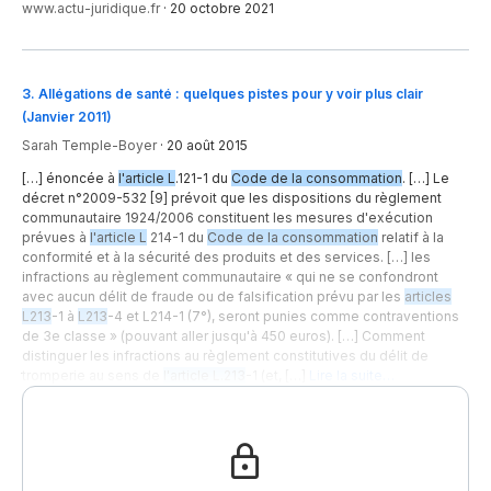
www.actu-juridique.fr
·
20 octobre 2021
3
.
Allégations de santé : quelques pistes pour y voir plus clair
(Janvier 2011)
Sarah Temple-Boyer
·
20 août 2015
[…] énoncée à
l'article L
.121-1 du
Code de la consommation
. […] Le
décret n°2009-532 [9] prévoit que les dispositions du règlement
communautaire 1924/2006 constituent les mesures d'exécution
prévues à
l'article L
214-1 du
Code de la consommation
relatif à la
conformité et à la sécurité des produits et des services. […] les
infractions au règlement communautaire « qui ne se confondront
avec aucun délit de fraude ou de falsification prévu par les
articles
L213
-1 à
L213
-4 et L214-1 (7°), seront punies comme contraventions
de 3e classe » (pouvant aller jusqu'à 450 euros). […] Comment
distinguer les infractions au règlement constitutives du délit de
tromperie au sens de
l'article L.213
-1 (et, […]
Lire la suite…