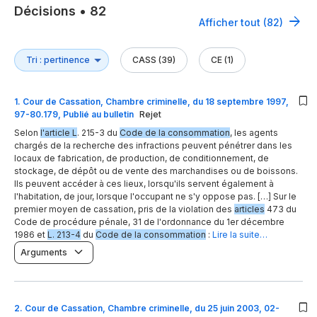
Décisions
•
82
Afficher tout (82)
CASS (39)
CE (1)
1
.
Cour de Cassation, Chambre criminelle, du 18 septembre 1997,
97-80.179, Publié au bulletin
Rejet
Selon
l'article L
. 215-3 du
Code de la consommation
, les agents
chargés de la recherche des infractions peuvent pénétrer dans les
locaux de fabrication, de production, de conditionnement, de
stockage, de dépôt ou de vente des marchandises ou de boissons.
Ils peuvent accéder à ces lieux, lorsqu'ils servent également à
l'habitation, de jour, lorsque l'occupant ne s'y oppose pas. […] Sur le
premier moyen de cassation, pris de la violation des
articles
473 du
Code de procédure pénale, 31 de l'ordonnance du 1er décembre
1986 et
L. 213-4
du
Code de la consommation
:
Lire la suite…
Arguments
2
.
Cour de Cassation, Chambre criminelle, du 25 juin 2003, 02-