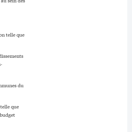
 au sein des
on telle que
ondissements
s-
communes du
telle que
 budget