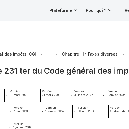
Plateforme
Pour qui ?
Av
l des impôts, CGI
...
Chapitre III : Taxes diverses
e 231 ter du Code général des im
Version
Version
Version
Version
31 mars 2000
31 mars 2001
31 mars 2002
1 janvier 2005
>
>
>
>
Version
Version
Version
Version
7 juin 2013
1 janvier 2014
30 mai 2014
30 décembre 
>
>
>
>
Version
1 janvier 2019
>