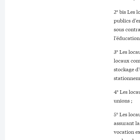
2° bis Les 
publics d'e
sous contra
l'éducation
3° Les loca
locaux comm
stockage d'
stationnem
4° Les loca
unions ;
5° Les loca
assurant la
vocation ex