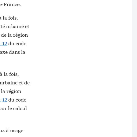
de-France.
 la fois,
ité urbaine et
 de la région
1-12
du code
taxe dans la
 la fois,
 urbaine et de
 la région
1-12
du code
our le calcul
aux à usage