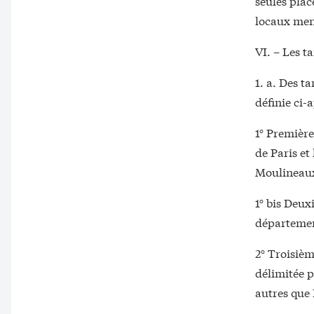
seules plac
locaux ment
VI. – Les t
1. a. Des t
définie ci-a
1° Première
de Paris et
Moulineaux,
1° bis Deux
départemen
2° Troisièm
délimitée p
autres que