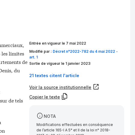
Entrée en vigueur le 7 mai 2022
ommerciaux,
Modifié par :
Décret n°2022-782 du 4 mai 2022 -
les limites
art. 1
partements de
Sortie de vigueur le 1 janvier 2023
Denis, du
21 textes citent l'article
Voir la source institutionnelle
t
Copier le texte
sur de tels
NOTA
à
Modifications effectuées en conséquence
ion
de l’article 165-I A 5° et II de la loi n° 2018-