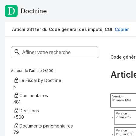
Doctrine
Passer au contenu
Article 231 ter du Code général des impôts, CGI.
Copier
Code généra
Autour de l'article (+500)
Articl
Le Fiscal by Doctrine
5
Commentaires
Version
31 mars 1999
481
Décisions
Version
+500
7 mai 2012
>
Documents parlementaires
Version
79
23 juin 2018
>