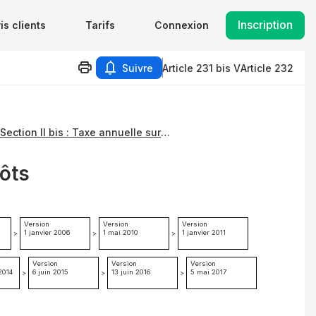
Inscription
is clients
Tarifs
Connexion
Suivre
Article 231 bis V
Article 232
Section II bis : Taxe annuelle sur les locaux à usage de bureaux, les locaux commerciaux, les locaux de stockage et les surfaces de stationnement perçue dans la région Ile-de-France
pôts
Version
Version
Version
1 janvier 2006
1 mai 2010
1 janvier 2011
>
>
>
Version
Version
Version
2014
6 juin 2015
13 juin 2016
5 mai 2017
>
>
>