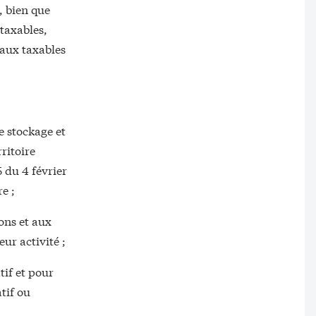
, bien que
taxables,
caux taxables
e stockage et
ritoire
5 du 4 février
e ;
ons et aux
eur activité ;
if et pour
atif ou