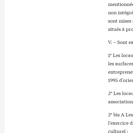
mentionnées
non intégr
sont mises 
situés à p
V. – Sont e
1° Les loca
les surface
entrepreneu
1995 d'orie
2° Les loca
association
2° bis A Le
l'exercice 
culturel ;