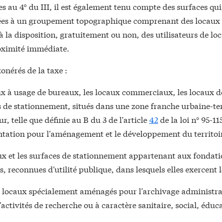
 au 4° du III, il est également tenu compte des surfaces qui
ées à un groupement topographique comprenant des locaux 
à la disposition, gratuitement ou non, des utilisateurs de lo
roximité immédiate.
xonérés de la taxe :
ux à usage de bureaux, les locaux commerciaux, les locaux d
s de stationnement, situés dans une zone franche urbaine-ter
r, telle que définie au B du 3 de l'article
42
de la loi n° 95-11
ntation pour l'aménagement et le développement du territoir
ux et les surfaces de stationnement appartenant aux fondati
s, reconnues d'utilité publique, dans lesquels elles exercent l
s locaux spécialement aménagés pour l'archivage administrat
d'activités de recherche ou à caractère sanitaire, social, éduc