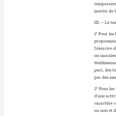
temporaire 
janvier de 
III. – La ta
1° Pour les
proprement
l'exercice 
ou morales p
établisseme
part, des l
par des ass
2° Pour les
d'une activ
caractère c
ou non et 