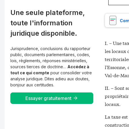
Une seule plateforme,
Comp
toute l'information
juridique disponible.
I. – Une ta
Jurisprudence, conclusions du rapporteur
les locaux 
public, documents parlementaires, codes,
territorial
lois, règlements, réponses ministérielles,
l'Essonne, 
sources tierces de doctrine…
Accédez à
tout ce qui compte
pour consolider votre
Val-de-Marn
analyse juridique. Dites adieu aux doutes,
bonjour aux certitudes.
II. – Sont 
propriétair
Essayer gratuitement
locaux.
La taxe est 
constructio