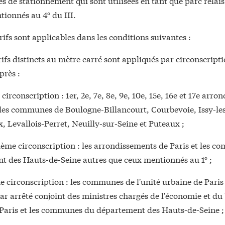
es de stationnement qui sont utilisées en tant que parc relais
ionnés au 4° du III.
arifs sont applicables dans les conditions suivantes :
arifs distincts au mètre carré sont appliqués par circonscripti
près :
 circonscription : 1er, 2e, 7e, 8e, 9e, 10e, 15e, 16e et 17e arr
 les communes de Boulogne-Billancourt, Courbevoie, Issy-le
 Levallois-Perret, Neuilly-sur-Seine et Puteaux ;
ième circonscription : les arrondissements de Paris et les 
t des Hauts-de-Seine autres que ceux mentionnés au 1° ;
e circonscription : les communes de l'unité urbaine de Paris 
ar arrêté conjoint des ministres chargés de l'économie et du
 Paris et les communes du département des Hauts-de-Seine ;