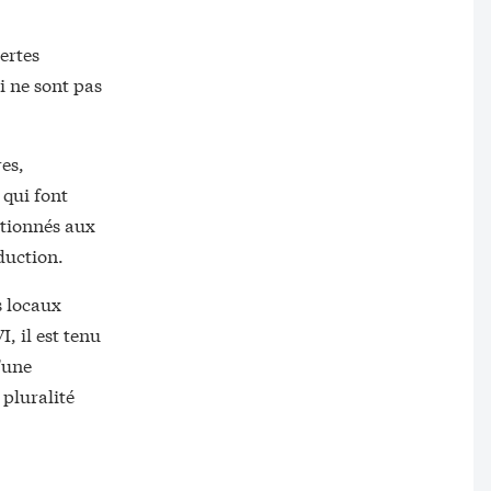
ertes
i ne sont pas
es,
 qui font
ntionnés aux
duction.
s locaux
, il est tenu
'une
pluralité