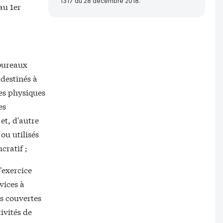
1317 du 28 décembre 2018.
au 1er
 bureaux
destinés à
nes physiques
es
et, d'autre
 ou utilisés
cratif ;
'exercice
vices à
es couvertes
ivités de