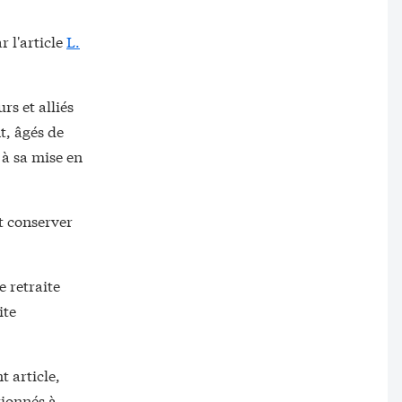
r l'article
L.
rs et alliés
t, âgés de
 à sa mise en
t conserver
e retraite
ite
t article,
tionnés à