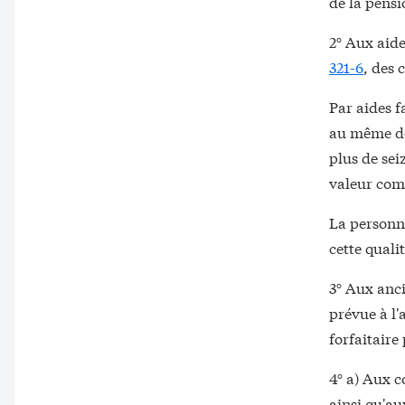
de la pensi
2° Aux aide
321-6
, des 
Par aides f
au même deg
plus de sei
valeur com
La personn
cette quali
3° Aux anci
prévue à l'
forfaitaire 
4° a) Aux c
ainsi qu'au