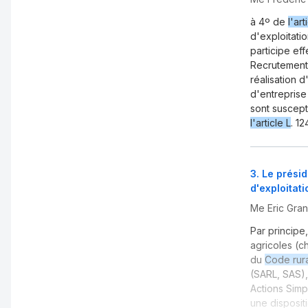
à 4º de
l'art
d'exploitati
participe eff
Recrutement 
réalisation 
d'entreprise
sont suscep
l'article L
. 12
3
.
Le présid
d'exploitati
Me Eric Gra
Par principe
agricoles (ch
du
Code rura
(SARL, SAS), 
Actions Simp
une dispositi