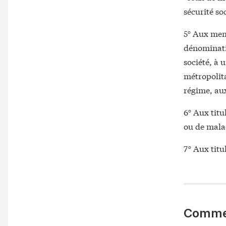
sécurité soc
5° Aux memb
dénominati
société, à 
métropolita
régime, aux
6° Aux titu
ou de malad
7° Aux titu
Comme