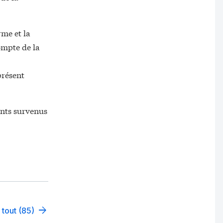
rme et la
ompte de la
présent
ents survenus
 tout (85)