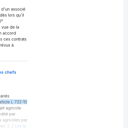
, d'un associé
s lors qu'il
6°
 vue de la
un accord
es ces contrats
prévus à
es chefs
lariés
article L 722-10
jet agricole
ciété par
s agricoles par
me). […]
Lire la