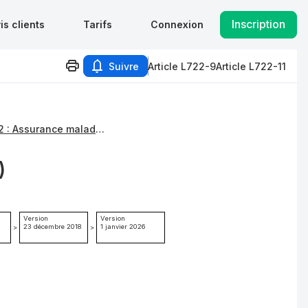
Inscription
is clients
Tarifs
Connexion
Suivre
Article L722-9
Article L722-11
Paragraphe 2 : Assurance maladie, invalidité et maternité
)
Version
Version
23 décembre 2018
1 janvier 2026
>
>