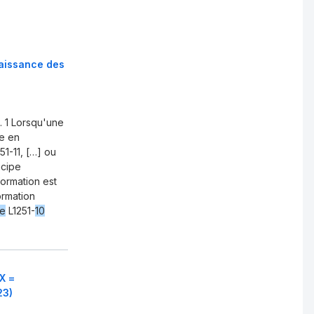
naissance des
 1 Lorsqu'une
re en
251-11, […] ou
icipe
formation est
ormation
le
L1251-
10
X =
23)