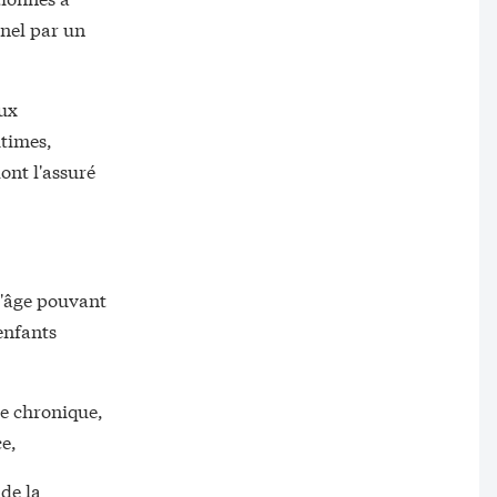
nnel par un
aux
itimes,
ont l'assuré
d'âge pouvant
enfants
ie chronique,
ce,
de la