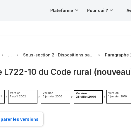
Plateforme
Pour qui ?
Av
...
Sous-section 2 : Dispositions particulières aux différentes branches
e L722-10 du Code rural (nouveau
Version
Version
Version
Version
01
1 avril 2002
6 janvier 2006
1 janvier 2016
>
>
>
21 juillet 2006
>
arer les versions