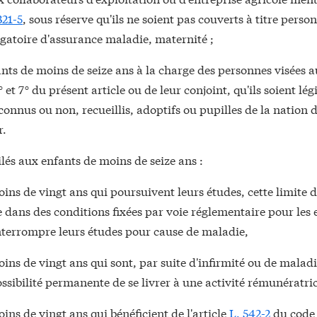
321-5
, sous réserve qu'ils ne soient pas couverts à titre perso
gatoire d'assurance maladie, maternité ;
nts de moins de seize ans à la charge des personnes visées 
6° et 7° du présent article ou de leur conjoint, qu'ils soient lég
connus ou non, recueillis, adoptifs ou pupilles de la nation d
r.
lés aux enfants de moins de seize ans :
ins de vingt ans qui poursuivent leurs études, cette limite 
e dans des conditions fixées par voie réglementaire pour les 
nterrompre leurs études pour cause de maladie,
ins de vingt ans qui sont, par suite d'infirmité ou de malad
ssibilité permanente de se livrer à une activité rémunératri
ins de vingt ans qui bénéficient de l'article
L. 542-2
du code 