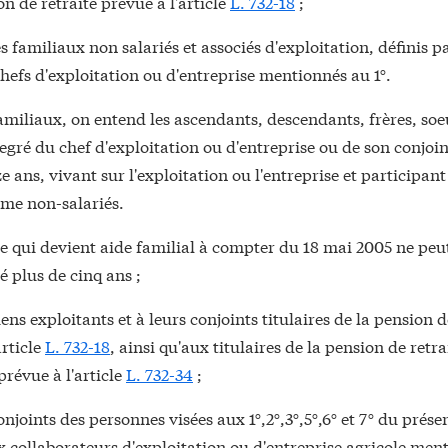
on de retraite prévue à l'article
L. 732-18
;
s familiaux non salariés et associés d'exploitation, définis pa
chefs d'exploitation ou d'entreprise mentionnés au 1°.
amiliaux, on entend les ascendants, descendants, frères, soeu
ré du chef d'exploitation ou d'entreprise ou de son conjoin
ze ans, vivant sur l'exploitation ou l'entreprise et participant
me non-salariés.
e qui devient aide familial à compter du 18 mai 2005 ne peu
té plus de cinq ans ;
ens exploitants et à leurs conjoints titulaires de la pension d
article
L. 732-18
, ainsi qu'aux titulaires de la pension de retra
prévue à l'article
L. 732-34
;
onjoints des personnes visées aux 1°,2°,3°,5°,6° et 7° du présen
x collaborateurs d'exploitation ou d'entreprise agricole men