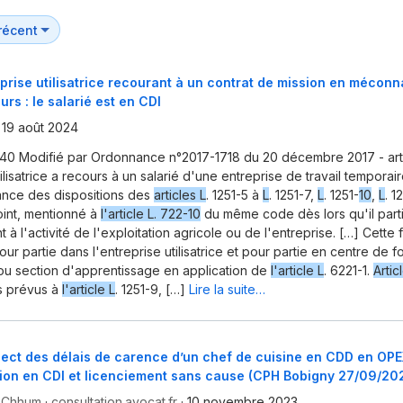
prise utilisatrice recourant à un contrat de mission en mécon
rs : le salarié est en CDI
·
19 août 2024
40 Modifié par Ordonnance n°2017-1718 du 20 décembre 2017 - art.
ilisatrice a recours à un salarié d'une entreprise de travail temporai
nce des dispositions des
articles L
. 1251-5 à
L
. 1251-7,
L
. 1251-
10
,
L
. 1
oint, mentionné à
l'article L. 722-10
du même code dès lors qu'il part
 à l'activité de l'exploitation agricole ou de l'entreprise. […] Cette 
ur partie dans l'entreprise utilisatrice et pour partie en centre de f
ou section d'apprentissage en application de
l'article L
. 6221-1.
Artic
s prévus à
l'article L
. 1251-9, […]
Lire la suite…
ect des délais de carence d’un chef de cuisine en CDD en OPE
tion en CDI et licenciement sans cause (CPH Bobigny 27/09/20
c Chhum
·
consultation.avocat.fr
·
10 novembre 2023