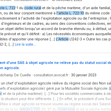
icle L. 722
-1 du
code rural
et de la pêche maritime, d'un aide familial
on, ou de leur conjoint mentionné à
l'article L. 722-10
du même code dè
ectivement à l'activité de l'exploitation agricole ou de l'entreprise ; 
d'ingénieurs et de cadres, au sens des conventions collectives, en
d'un objet défini lorsqu'un accord de branche étendu ou, à défaut, 
 le prévoit et qu'il définit : a) Les nécessités économiques auxquell
tibles d'apporter une réponse […]
L'Article
L1242-3 « Outre les cas 
42-2, […]
Lire la suite…
ent d'une SAS à objet agricole ne relève pas du statut social d
on agricole.
ndchamp De Cueille
·
consultation.avocat.fr
·
30 janvier 2023
, un chef d'exploitation agricole relève du régime social des Non sa
efs d'exploitation agricole) géré par la Mutualité Sociale Agricole (
l
et de la pêche maritime). […] Pour les sociétés commerciales à ob
la situation peut être différente. […] En effet, le président d'une So
lifiée à objet agricole se trouve soumis au régime social des Salarié
on de la loi (
article L 722
-20, 9° du
Code rural
et de la pêche mariti