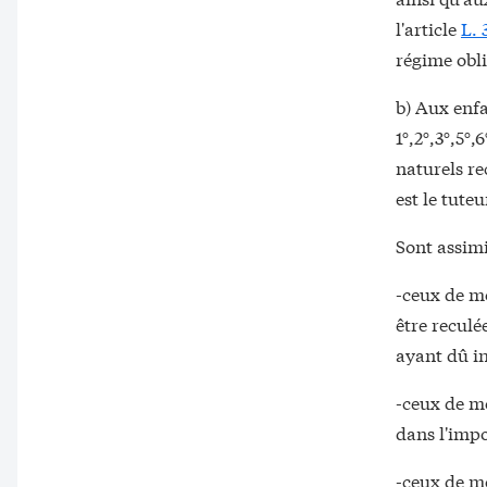
l'article
L. 
régime obli
b) Aux enfa
1°,2°,3°,5°,
naturels re
est le tuteu
Sont assimi
-ceux de mo
être reculé
ayant dû i
-ceux de mo
dans l'impo
-ceux de mo