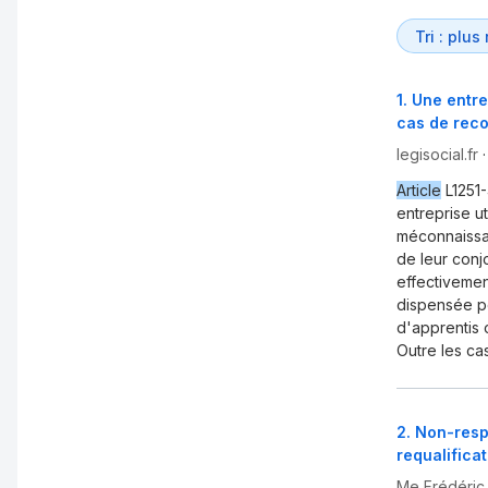
1
.
Une entre
cas de recou
legisocial.fr
Article
L1251-
entreprise ut
méconnaissa
de leur conj
effectivement
dispensée po
d'apprentis 
Outre les ca
2
.
Non-resp
requalifica
Me Frédéri