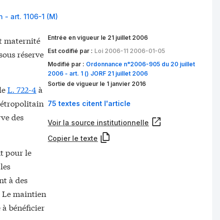
 - art. 1106-1 (M)
Entrée en vigueur le 21 juillet 2006
et maternité
Est codifié par :
Loi 2006-11 2006-01-05
 sous réserve
Modifié par :
Ordonnance n°2006-905 du 20 juillet
2006 - art. 1 () JORF 21 juillet 2006
Sortie de vigueur le 1 janvier 2016
cle
L. 722-4
à
métropolitain
75 textes citent l'article
rve des
Voir la source institutionnelle
Copier le texte
t pour le
les
nt à des
. Le maintien
 à bénéficier