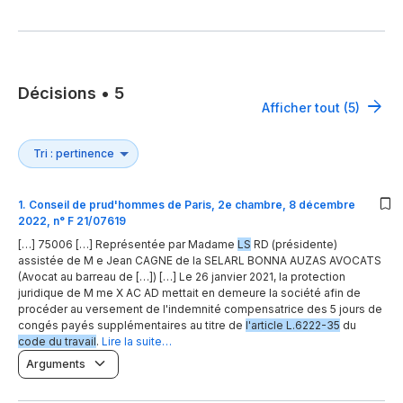
Décisions
•
5
Afficher tout (5)
1
.
Conseil de prud'hommes de Paris, 2e chambre, 8 décembre
2022, n° F 21/07619
[…] 75006 […] Représentée par Madame
LS
RD (présidente)
assistée de M e Jean CAGNE de la SELARL BONNA AUZAS AVOCATS
(Avocat au barreau de […]) […] Le 26 janvier 2021, la protection
juridique de M me X AC AD mettait en demeure la société afin de
procéder au versement de l'indemnité compensatrice des 5 jours de
congés payés supplémentaires au titre de
l'article L.6222-35
du
code du travail
.
Lire la suite…
Arguments