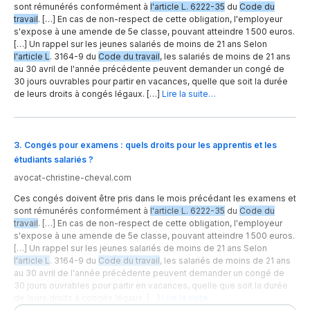
sont rémunérés conformément à
l'article L. 6222-35
du
Code du
travail
. […] En cas de non-respect de cette obligation, l'employeur
s'expose à une amende de 5e classe, pouvant atteindre 1 500 euros.
[…] Un rappel sur les jeunes salariés de moins de 21 ans Selon
l'article L
. 3164-9 du
Code du travail
, les salariés de moins de 21 ans
au 30 avril de l'année précédente peuvent demander un congé de
30 jours ouvrables pour partir en vacances, quelle que soit la durée
de leurs droits à congés légaux. […]
Lire la suite…
3
.
Congés pour examens : quels droits pour les apprentis et les
étudiants salariés ?
avocat-christine-cheval.com
Ces congés doivent être pris dans le mois précédant les examens et
sont rémunérés conformément à
l'article L. 6222-35
du
Code du
travail
. […] En cas de non-respect de cette obligation, l'employeur
s'expose à une amende de 5e classe, pouvant atteindre 1 500 euros.
[…] Un rappel sur les jeunes salariés de moins de 21 ans Selon
l'article L
. 3164-9 du
Code du travail
, les salariés de moins de 21 ans
au 30 avril de l'année précédente peuvent demander un congé de
30 jours ouvrables pour partir en vacances, quelle que soit la durée
de leurs droits à congés légaux. […]
Lire la suite…