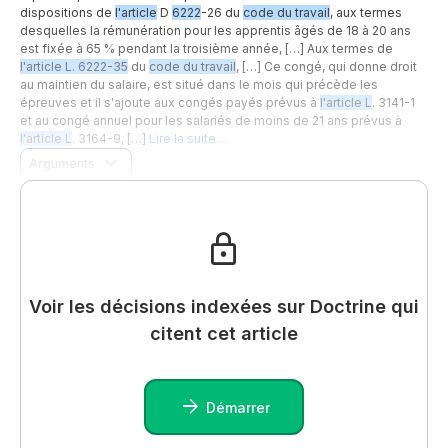
dispositions de
l'article
D
6222
-26 du
code du travail
, aux termes
desquelles la rémunération pour les apprentis âgés de 18 à 20 ans
est fixée à 65 % pendant la troisième année, […] Aux termes de
l'article L. 6222-35
du
code du travail
, […] Ce congé, qui donne droit
au maintien du salaire, est situé dans le mois qui précède les
épreuves et il s'ajoute aux congés payés prévus à
l'article L
. 3141-1
et au congé annuel pour les salariés de moins de 21 ans prévus à
l'article L
. 3164-9, […]
Lire la suite…
Arguments
Voir les décisions indexées sur Doctrine qui
citent cet article
Démarrer