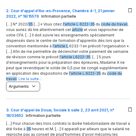
2
.
Cour d'appel d'Aix-en-Provence, Chambre 4-1, 21 janvier
2022, n° 18/15576
Infirmation partielle
[…] N° 2022/
35
[…] « Vous citez
l'article L 6222-35
du
code du travail
,
vous auriez dû lire attentivement cet
article
et vous rapprocher de
votre CFA. […] Il doit suivre les enseignements spécialement
dispensés dans le centre de formation d'apprentis dès lors que la
convention mentionnée à
l'article L
.6232-1 en prévoit l'organisation ».
[…] Afin de me permettre de déclencher votre paiement de semaine
de révision comme le prévoit
l'article L6222-35
. […] 5 jours
d'enseignements pour la préparation des épreuves, Madame X ne
peut que revendiquer le solde de 0,5 jour de congé supplémentaire
en application des dispositions de
l'article L.6222-35
du
code du
travail
.
Lire la suite…
Arguments
3
.
Cour d'appel de Douai, Sociale b salle 2, 23 avril 2021, n°
18/03652
Infirmation partielle
[…] Pour chacun des trois contrats la durée hebdomadaire de travail a
été fixée à
35
heures et M. […] Il apparaît par ailleurs que le salarié ne
reproche pas au conseil de prud'hommes d'avoir méconnu les