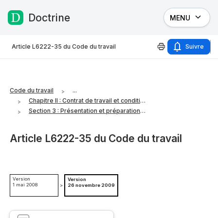
Doctrine
MENU
Passer au contenu
Article L6222-35 du Code du travail
Suivre
Code du travail
...
Chapitre II : Contrat de travail et conditions de travail
Section 3 : Présentation et préparation aux examens
Article L6222-35 du Code du travail
Version
Version
1 mai 2008
>
26 novembre 2009