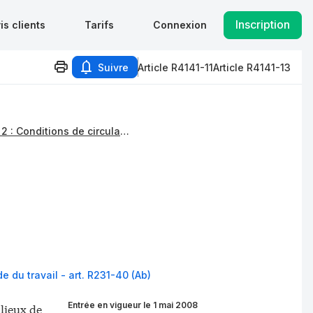
Inscription
is clients
Tarifs
Connexion
Suivre
Article R4141-11
Article R4141-13
Section 2 : Conditions de circulation
e du travail - art. R231-40 (Ab)
Entrée en vigueur le 1 mai 2008
 lieux de