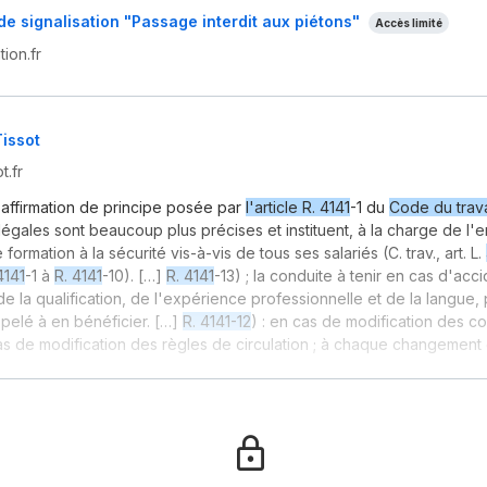
e signalisation "Passage interdit aux piétons"
Accès limité
ion.fr
Tissot
t.fr
'affirmation de principe posée par
l'article R. 4141
-1 du
Code du trava
 légales sont beaucoup plus précises et instituent, à la charge de l'
 formation à la sécurité vis-à-vis de tous ses salariés (C. trav., art. L.
4141
-1 à
R. 4141
-10). […]
R. 4141
-13) ; la conduite à tenir en cas d'acc
 de la qualification, de l'expérience professionnelle et de la langue,
ppelé à en bénéficier. […]
R. 4141-12
) : en cas de modification des c
 cas de modification des règles de circulation ; à chaque changement 