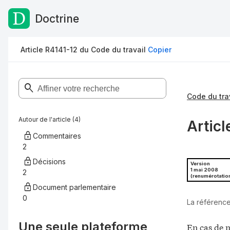
Doctrine
Passer au contenu
Article R4141-12 du Code du travail
Copier
Code du tra
Autour de l'article (4)
Articl
Commentaires
2
Décisions
Version
1 mai 2008
2
(renumérotatio
Document parlementaire
0
La référence
Une seule plateforme,
En cas de m