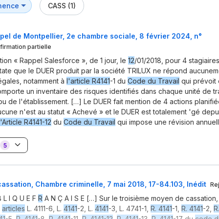
CASS (1)
pel de Montpellier, 2e chambre sociale, 8 février 2024, n°
nfirmation partielle
ion « Rappel Salesforce », de 1 jour, le
12
/01/2018, pour 4 stagiaires
tate que le DUER produit par la société TRILUX ne répond aucunem
légales, notamment à
l'article R4141
-1 du
Code du Travail
qui prévoit 
porte un inventaire des risques identifiés dans chaque unité de tr
ou de l'établissement. […] Le DUER fait mention de 4 actions planifié
ucune n'est au statut « Achevé » et le DUER est totalement 'gé depu
l'Article R4141-12
du
Code du Travail
qui impose une révision annuell
5
assation, Chambre criminelle, 7 mai 2018, 17-84.103, Inédit
Re
 L I Q U E F
R
A N Ç A I S E […] Sur le troisième moyen de cassation, 
s
articles
L. 4111-6, L.
4141
-2, L.
4141
-3, L. 4741-1,
R. 4141
-1,
R. 4141
-2,
R
41
-5,
R. 4141
-8,
R. 4141
-11,
R. 4141-12
,
R. 4141
-13,
R. 4141
-17 du
code du