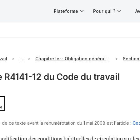
Plateforme
Pour qui ?
Av
vail
...
Chapitre Ier : Obligation générale d'information et de formation
e R4141-12 du Code du travail
n)
 de ce texte avant la renumérotation du 1 mai 2008 est l'article :
Cod
odification des conditions habituelles de circulation sur les