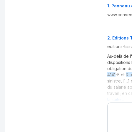
1
.
Panneau d
www.convent
2
.
Editions 
editions-tisso
Au-delà de l
dispositions
obligation de
4141
-5 et
R. 
sinistre, […]
du salarié a
travail ; en
la suite…