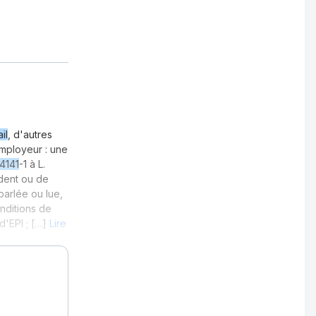
il
, d'autres
employeur : une
4141
-1 à L.
ident ou de
 parlée ou lue,
onditions de
d'EPI ; […]
Lire