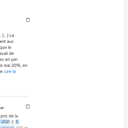
. […] Le
ent aux
que le
avail de
es en juin
is mai 2016, en
e.
Lire la
jet
pris de la
. 4141
-3,
R.
 travail
, 591 et