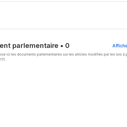
nt parlementaire
•
0
Affiche
se ici les documents parlementaires sur les articles modifiés par les lois à p
17).