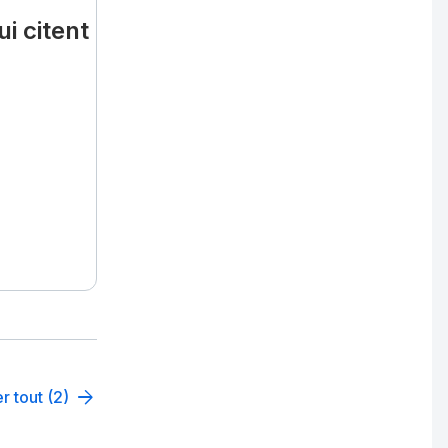
i citent
r tout (2)