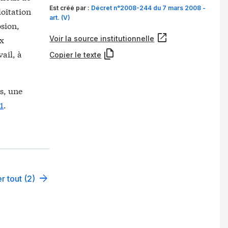
Est créé par :
Décret n°2008-244 du 7 mars 2008 -
loitation
art. (V)
sion,
ux
Voir la source institutionnelle
vail, à
Copier le texte
és, une
1
.
r tout (2)