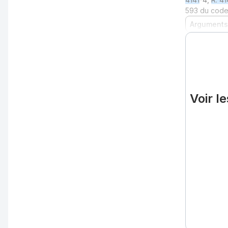
593 du code
Arguments
Voir l