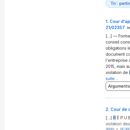
1
.
Cour d'ap
21/02357
I
[…] — Format
conseil cons
obligations 
document com
l'entreprise 
2015, mais a
violation de
suite…
Arguments
2
.
Cour de c
[…]
R
É P U B
violation de
4141
-4,
R. 41