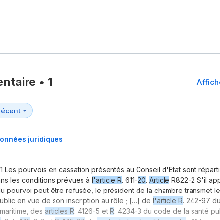
ntaire
•
1
Affich
onnées juridiques
 Les pourvois en cassation présentés au Conseil d'Etat sont réparti
ns les conditions prévues à
l'article R
. 611-
20
.
Article
R822-2 S'il app
du pourvoi peut être refusée, le président de la chambre transmet le
ublic en vue de son inscription au rôle ; […] de
l'article R
. 242-97 du
maritime, des
articles R
. 4126-5 et
R
. 4234-3 du code de la santé pu