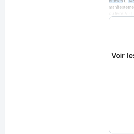
articles
L.
14
manifestemen
du livre V ; [
Voir l