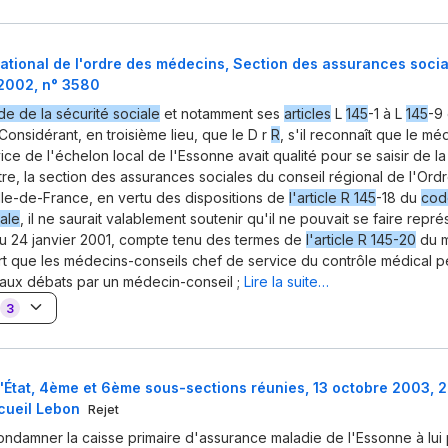
ational de l'ordre des médecins, Section des assurances socia
2002, n° 3580
e de la sécurité sociale
et notamment ses
articles
L
145
-1 à L
145
-9
 Considérant, en troisième lieu, que le D r
R
, s'il reconnaît que le mé
ce de l'échelon local de l'Essonne avait qualité pour se saisir de la
re, la section des assurances sociales du conseil régional de l'Ord
le-de-France, en vertu des dispositions de
l'article R 145
-18 du
cod
iale
, il ne saurait valablement soutenir qu'il ne pouvait se faire repré
u 24 janvier 2001, compte tenu des termes de
l'article R 145-20
du 
ort que les médecins-conseils chef de service du contrôle médical p
aux débats par un médecin-conseil ;
Lire la suite…
3
'État, 4ème et 6ème sous-sections réunies, 13 octobre 2003, 
ecueil Lebon
Rejet
ondamner la caisse primaire d'assurance maladie de l'Essonne à lu