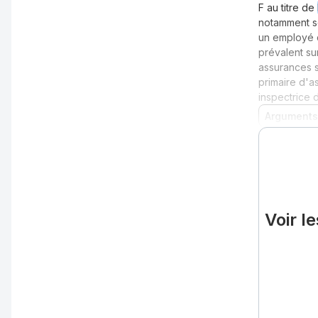
F au titre de
notamment 
un employé d
prévalent su
assurances s
primaire d'a
inspectrice 
Arguments
Voir l