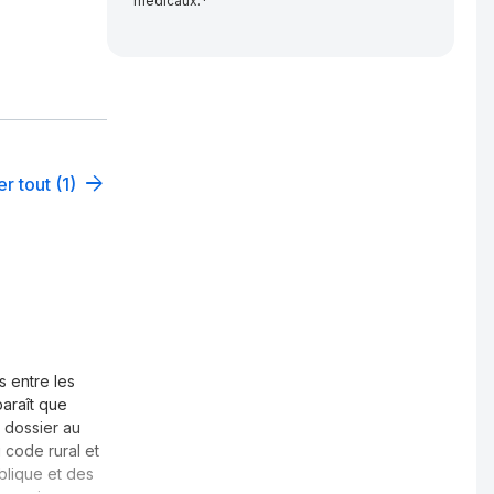
médicaux.*
er tout (1)
s entre les
araît que
 dossier au
 code rural et
blique et des