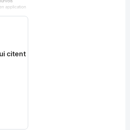
ourvois
n application
i citent