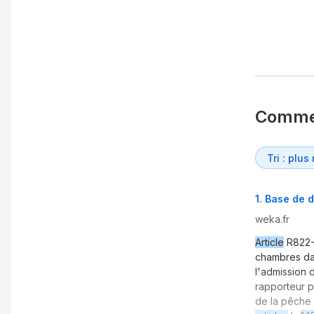
Comme
1
.
Base de d
weka.fr
Article
R822-1
chambres da
l'admission 
rapporteur p
de la pêche 