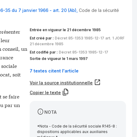
6-35 du 7 janvier 1966 - art. 20 (Ab)
,
Code de la sécurité
Entrée en vigueur le 21 décembre 1985
eprésenter
Est créé par :
Décret 85-1353 1985-12-17 art. 1 JORF
 leur
21 décembre 1985
n conseil, un
Est codifié par :
Décret 85-1353 1985-12-17
urance
Sortie de vigueur le 1 mars 1997
 sociale
7 textes citent l'article
ocat, soit
Voir la source institutionnelle
Copier le texte
 se faire
ou par un
NOTA
*Nota - Code de la sécurité sociale R145-8 :
dispositions applicables aux auxiliaires