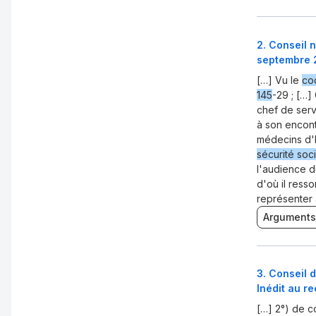
2
.
Conseil n
septembre 
[…] Vu le
cod
145
-29 ; […]
chef de servi
à son encont
médecins d'I
sécurité soc
l'audience d
d'où il ress
représenter 
Arguments
3
.
Conseil d
Inédit au r
[…] 2°) de c