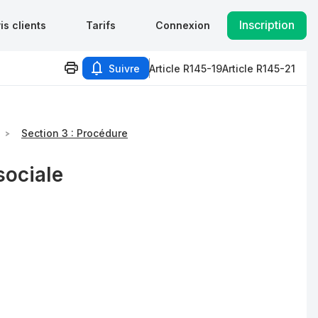
Inscription
is clients
Tarifs
Connexion
Suivre
Article R145-19
Article R145-21
Section 3 : Procédure
sociale