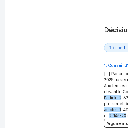
Décisi
1
.
Conseil d
[…] Par un p
2025 au secr
Aux termes
devant le Co
l'article R
. 8
premier et d
articles R
. 4
et
R. 145-20
Arguments