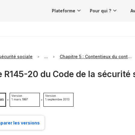
Plateforme
Pour qui ?
Av
sécurité sociale
...
Chapitre 5 : Contentieux du contrôle technique
e R145-20 du Code de la sécurité 
Version
Version
1 mars 1997
1 septembre 2013
985
>
>
arer les versions