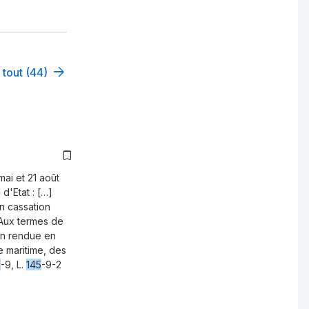
 tout (44)
ai et 21 août
d'Etat : […]
en cassation
 Aux termes de
ion rendue en
e maritime, des
5
-9, L.
145
-9-2