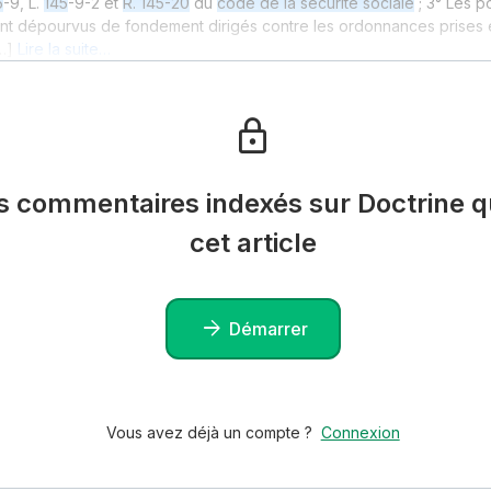
5
-9, L.
145
-9-2 et
R. 145-20
du
code de la sécurité sociale
; 3° Les p
t dépourvus de fondement dirigés contre les ordonnances prises e
…]
Lire la suite…
es commentaires indexés sur Doctrine qu
cet article
Démarrer
Vous avez déjà un compte ?
Connexion