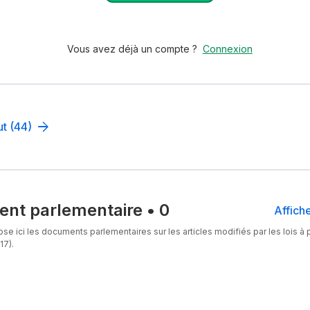
Vous avez déjà un compte ?
Connexion
ut (44)
nt parlementaire
•
0
Affiche
se ici les documents parlementaires sur les articles modifiés par les lois à p
17).