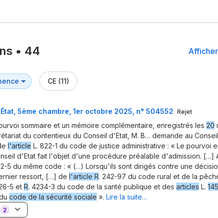
ons
•
44
Afficher
CE (11)
'État, 5ème chambre, 1er octobre 2025, n° 504552
Rejet
ourvoi sommaire et un mémoire complémentaire, enregistrés les
20
m
étariat du contentieux du Conseil d'Etat, M. B… demande au Conseil 
 de
l'article
L. 822-1 du code de justice administrative : « Le pourvoi 
nseil d'Etat fait l'objet d'une procédure préalable d'admission. […]
22-5 du même code : « (…) Lorsqu'ils sont dirigés contre une décis
ernier ressort, […] de
l'article R
. 242-97 du code rural et de la pêch
126-5 et
R
. 4234-3 du code de la santé publique et des
articles
L.
14
du
code de la sécurité sociale
».
Lire la suite…
2