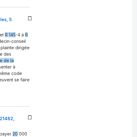
les, 5
 et
R 145
-4 à
R
decin-conseil
 plainte dirigée
re des
e de la
senter à
même code
euvent se faire
221482,
i payer
20
000