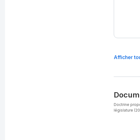
Afficher to
Docume
Doctrine propo
législature (20