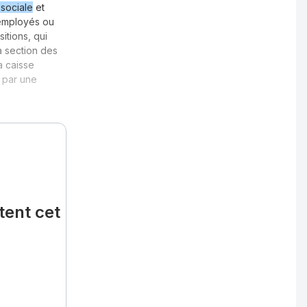
 sociale
et
 employés ou
itions, qui
a section des
a caisse
 par une
tent cet