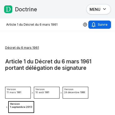
Doctrine
MENU
Passer au contenu
Article 1 du Décret du 6 mars 1961
Suivre
Décret du 6 mars 1961
Article 1 du Décret du 6 mars 1961
portant délégation de signature
Version
Version
Version
11 mars 1961
10 août 1981
24 décembre 1988
>
>
Version
>
1 septembre 2013