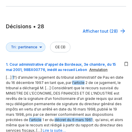
Décisions
•
28
Afficher tout (28)
CE (3)
1
.
Cour administrative d'appel de Bordeaux, 3e chambre, du 15
mai 2001, 98BX00776, inédit au recueil Lebon
Annulation
[…]
1
?) d'annuler le jugement du tribunal administratif de Pau en date
du 16 décembre 1997 en tant que, par
l'article
2 de ce jugement, le
tribunal a déchargé M. […] Considérant que le recours susvisé du
MINISTRE DE L'ECONOMIE, DES FINANCES ET DE L'INDUSTRIE est
revêtu de la signature d'un fonctionnaire d'un grade requis qui avait
reçu délégation permanente de signature du directeur général des
impôts en vertu d'un arrêté en date du 16 mars 1998, publié le 19
mars 1998, pris par ce dernier conformément aux dispositions
précitées de
l'article
1 er du
décret du 6 mars 1961
; qu'ainsi, et alors
même que le recours est rédigé à partir du rapport du directeur des
services fiscaux, […]
Lire la suite…