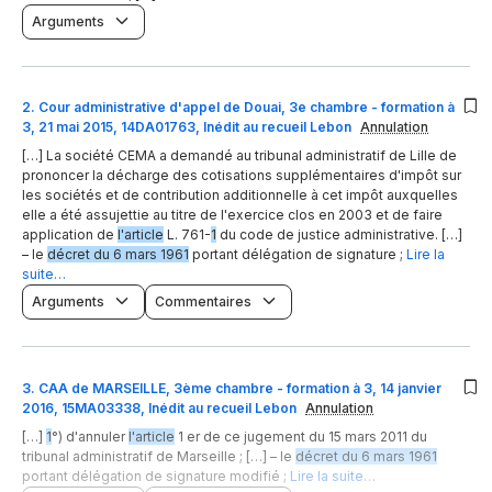
Arguments
2
.
Cour administrative d'appel de Douai, 3e chambre - formation à
3, 21 mai 2015, 14DA01763, Inédit au recueil Lebon
Annulation
[…] La société CEMA a demandé au tribunal administratif de Lille de
prononcer la décharge des cotisations supplémentaires d'impôt sur
les sociétés et de contribution additionnelle à cet impôt auxquelles
elle a été assujettie au titre de l'exercice clos en 2003 et de faire
application de
l'article
L. 761-
1
du code de justice administrative. […]
– le
décret du 6 mars 1961
portant délégation de signature ;
Lire la
suite…
Arguments
Commentaires
3
.
CAA de MARSEILLE, 3ème chambre - formation à 3, 14 janvier
2016, 15MA03338, Inédit au recueil Lebon
Annulation
[…]
1
°) d'annuler
l'article
1 er de ce jugement du 15 mars 2011 du
tribunal administratif de Marseille ; […] – le
décret du 6 mars 1961
portant délégation de signature modifié ;
Lire la suite…