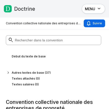
Doctrine
MENU
Passer au contenu
Convention collective nationale des entreprises de propreté du 1er juillet 1994. Etendue par arrêté du 31 octobre 1994 JORF 5 novembre 1994
Suivre
Début du texte de base
Autres textes de base (37)
Textes attachés (0)
Textes salaires (0)
Convention collective nationale des
entreprises de propreté