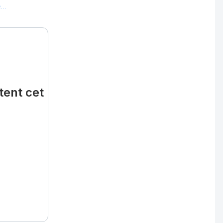
te…
tent cet