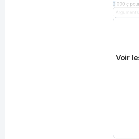
2
000 ç pour 
Arguments
Voir l