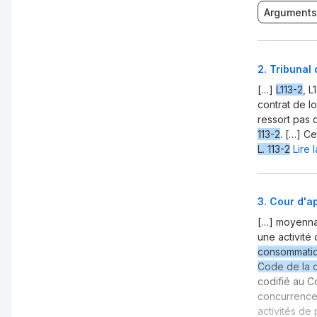
Arguments
2
.
Tribunal 
[…]
L113-2
, L
contrat de l
ressort pas
113-2
. […] Ce
L. 113-2
Lire 
3
.
Cour d'a
[…] moyennan
une activité
consommati
Code de la 
codifié au 
concurrence 
activités de