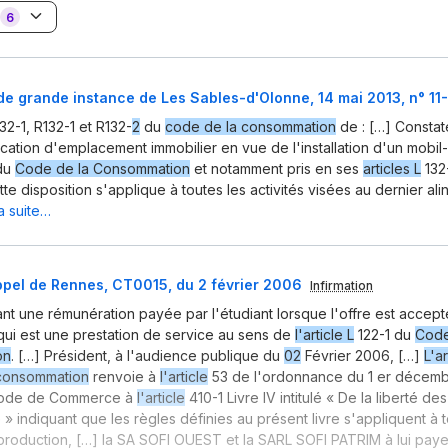
6
de grande instance de Les Sables-d'Olonne, 14 mai 2013, n° 1
132-1, R132-1 et R132-
2
du
code de la consommation
de : […] Constat
ocation d'emplacement immobilier en vue de l'installation d'un mobi
 du
Code de la Consommation
et notamment pris en ses
articles L
132
tte disposition s'applique à toutes les activités visées au dernier al
la suite…
ppel de Rennes, CT0015, du 2 février 2006
Infirmation
t une rémunération payée par l'étudiant lorsque l'offre est accep
 qui est une prestation de service au sens de
l'article L
122-1 du
Code
on
. […] Président, à l'audience publique du
02
Février 2006, […]
L'ar
consommation
renvoie à
l'article
53 de l'ordonnance du 1 er décem
Code de Commerce à
l'article
410-1 Livre IV intitulé « De la liberté des
» indiquant que les règles définies au présent livre s'appliquent à t
 production, […] la SA SOFI OUEST et la SARL SOFI PATRIM à lui pay