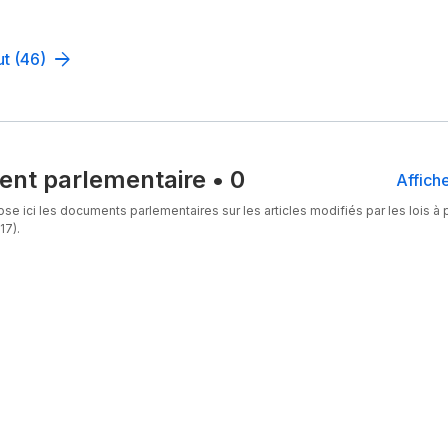
ut (46)
nt parlementaire
•
0
Affiche
se ici les documents parlementaires sur les articles modifiés par les lois à p
17).