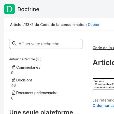
Doctrine
Passer au contenu
Article L113-2 du Code de la consommation
Copier
Code de la
Autour de l'article (55)
Artic
Commentaires
9
Décisions
Version
21 septembre 
46
(renumérotatio
Document parlementaire
0
Les référenc
Ordonnance 
Une seule plateforme,