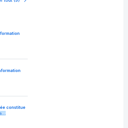
nformation
nformation
née constitue
la…