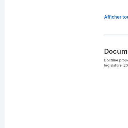
Afficher to
Docume
Doctrine propo
législature (20