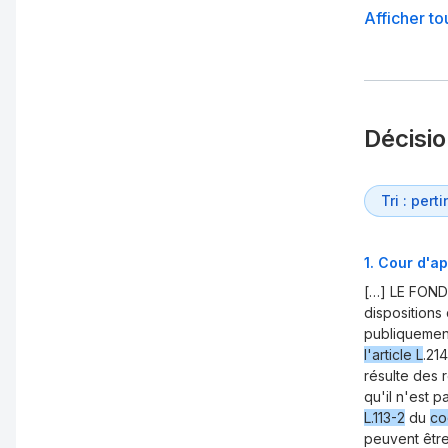
Afficher to
Décisi
1
.
Cour d'ap
[…] LE FON
dispositions
publiquemen
l'article L
.21
résulte des 
qu'il n'est p
L.113-2
du
co
peuvent être