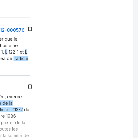
1-12-000576
er que le
l-home ne
-1,
L
122-1 et
L
inéa de
l'article
tée, exerce
 de la
ticle L 113-2
du
bre 1986
 prix et de la
outes les
er la somme de