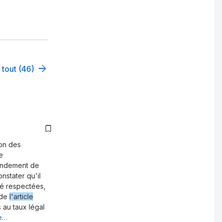
 tout (46)
ion des
e
fondement de
nstater qu'il
té respectées,
 de
l'article
 au taux légal
te…