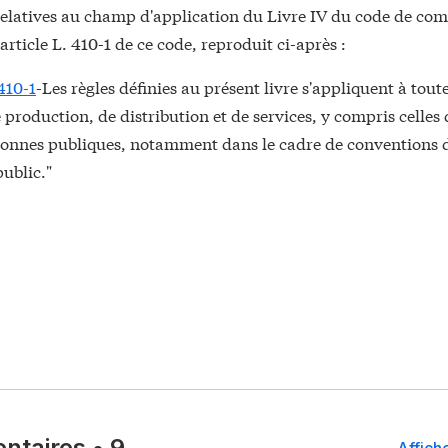
 relatives au champ d'application du Livre IV du code de co
'article L. 410-1 de ce code, reproduit ci-après :
410-1
-Les règles définies au présent livre s'appliquent à toute
e production, de distribution et de services, y compris celles 
rsonnes publiques, notamment dans le cadre de conventions 
public."
ntaires
•
9
Affiche