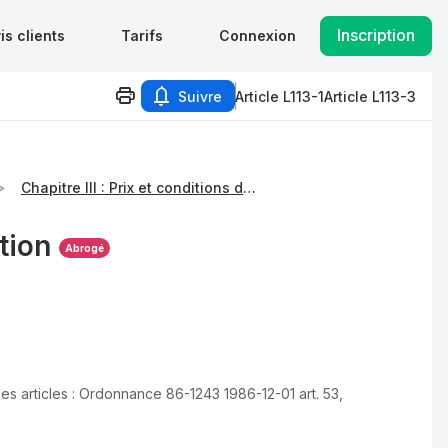
Inscription
is clients
Tarifs
Connexion
Suivre
Article L113-1
Article L113-3
Chapitre III : Prix et conditions de vente
tion
Abrogé
s articles :
Ordonnance 86-1243 1986-12-01 art. 53
,