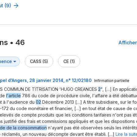
ut (9)
ons
•
46
Afficher
CASS (5)
CE (1)
pel d'Angers, 28 janvier 2014, n° 12/02180
Infirmation partielle
DS COMMUN DE TITRISATION 'HUGO CREANCES
2
", […] En applicat
 de
l'article
786 du code de procédure civile, l'affaire a été débattu
t à l'audience du
02
Décembre 2013 […] A titre subsidiaire, sur le 
4-172 du code monétaire et financier, […] en tout état de cause de co
relevés de compte produits que les conditions tarifaires n'ont pas é
as justifié des frais et commissions appliqués et que les dispositions
de de la consommation
n'ayant pas été observées seuls les intérêts
 réclamés, un nouveau décompte devant être établi. […]
Lire la sui