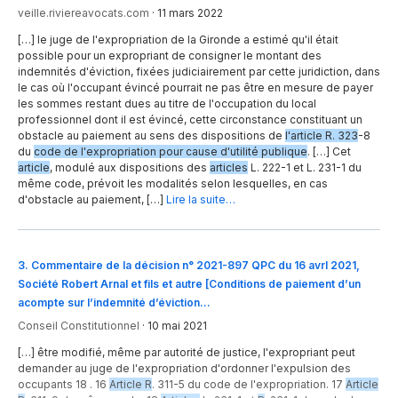
veille.riviereavocats.com
·
11 mars 2022
[…] le juge de l'expropriation de la Gironde a estimé qu'il était
possible pour un expropriant de consigner le montant des
indemnités d'éviction, fixées judiciairement par cette juridiction, dans
le cas où l'occupant évincé pourrait ne pas être en mesure de payer
les sommes restant dues au titre de l'occupation du local
professionnel dont il est évincé, cette circonstance constituant un
obstacle au paiement au sens des dispositions de
l'article R. 323
-8
du
code de l'expropriation pour cause d'utilité publique
. […] Cet
article
, modulé aux dispositions des
articles
L. 222-1 et L. 231-1 du
même code, prévoit les modalités selon lesquelles, en cas
d'obstacle au paiement, […]
Lire la suite…
3
.
Commentaire de la décision n° 2021-897 QPC du 16 avrl 2021,
Société Robert Arnal et fils et autre [Conditions de paiement d’un
acompte sur l’indemnité d’éviction…
Conseil Constitutionnel
·
10 mai 2021
[…] être modifié, même par autorité de justice, l'expropriant peut
demander au juge de l'expropriation d'ordonner l'expulsion des
occupants 18 . 16
Article R
. 311-5 du code de l'expropriation. 17
Article