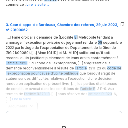
commerce .
Lire la suite…
3
.
Cour d'appel de Bordeaux, Chambre des referes, 29 juin 2023,
n° 23/00062
[…] Faire droit à la demande de [Localité
8
] Métropole tendant à
aménager l'exécution provisoire du jugement rendu le
08
septembre
2022 par le Juge de l'expropriation du Département de la Gironde
(RG 21/00080), […] Mme [G] [D] et M. [V] [D] sollicitent qu'il soit
reconnu qu'ils justifient pleinement de leurs droits conformément à
l'article R323
-1 du code de l'expropriation, […] S'agissant de la
demande reconventionnelle il résulte de
l'article
R311-23 du
code de
l'expropriation pour cause d'utilité publique
que lorsqu'il s'agit de
statuer sur des difficultés relatives à l'exécution d'une décision
rendue en application du présent livre, […] les parties étant tenues
de constituer avocat dans les conditions de
l'article R
. 311-9. Aux
termes de
l'article R323-8
, […] sous réserve des
articles R. 323
-6,
[…]
Lire la suite…
Arguments