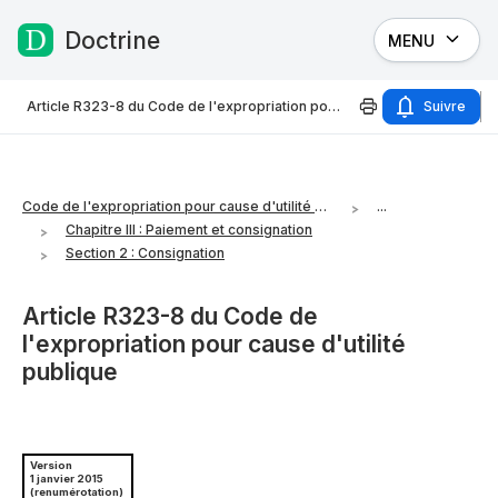
Doctrine
MENU
Passer au contenu
Article R323-8 du Code de l'expropriation pour cause d'utilité publique
Suivre
Code de l'expropriation pour cause d'utilité publique
...
Chapitre III : Paiement et consignation
Section 2 : Consignation
Article R323-8 du Code de
l'expropriation pour cause d'utilité
publique
Version
1 janvier 2015
(renumérotation)