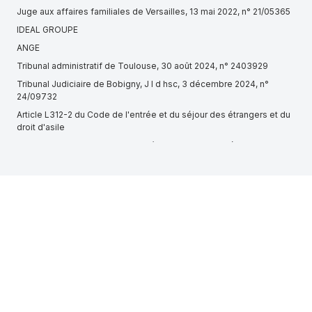
Juge aux affaires familiales de Versailles, 13 mai 2022, n° 21/05365
IDEAL GROUPE
ANGE
Tribunal administratif de Toulouse, 30 août 2024, n° 2403929
Tribunal Judiciaire de Bobigny, J l d hsc, 3 décembre 2024, n°
24/09732
Article L312-2 du Code de l'entrée et du séjour des étrangers et du
droit d'asile
Tribunal administratif d'Amiens, 2ème chambre, 19 décembre 2024,
n° 2201608
Article L235-1 du Code de la route
LM FITNESS (GANNAT, 839606944)
Tribunal Judiciaire de Versailles, Chambre des referes, 28 janvier
2025, n° 24/01699
Article 1109 du Code civil
Obtenteurs de nouvelles variétés végétales (BOI-BA-SECT-40 -
BOFiP)
Tribunal administratif de Toulouse, 1er octobre 2024, n° 2405938
Cour d'appel de Rennes, 9e chambre securite sociale, 17 avril 2024,