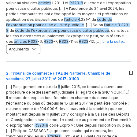
valoir au visa des
articles
L231-1 et
R323-8
du code de l'expropration
pour cause d'utilité publique, […] A l'audience du 24 avril 2024, les
parties comparantes ont développé leurs moyens et prétentions en
application des dispositions de
l'article R
.231-1 du
code de
l'expropriation pour cause d'utilité publique
. […] Selon
l'article R 323-
8
du
code de l'expropriation pour cause d'utilité publique
, dans tous
les cas d'obstacles au paiement, l'expropriant peut, sous réserve
des
articles R323
-6,
R323
-7,
R323
-11 et
R323
-12, […]
Lire la suite…
Arguments
2
.
Tribunal de commerce / TAE de Nanterre, Chambre de
vacations, 27 juillet 2017, n° 2017L01103
[…] Par jugement en date du
8
juillet 2015, ce tribunal a ouvert une
procédure de redressement judiciaire à l'égard de la SNC NOUR, […]
Il ressort des explications fournies en chambre du conseil que
l'échéance du plan dû depuis le 15 juillet 2017 ne peut être honorée ;
qu'une somme de 104.900 € devait parvenir à la société ; que ce
montant est depuis le 11 juillet 2017 consigné à la Caisse des Dépôts
et Consignations avec le motif « obstacle au paiement de l'indemnité
d'expropriation
R323-8
code Expro » ; Que depuis l'adoption du plan,
[…] Philippe CASSAGNE, juge commissaire qui exercera, les
fonctions prévues aux
articles
L.621-9 et suivants du code de