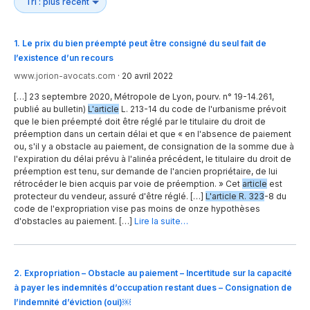
1
.
Le prix du bien préempté peut être consigné du seul fait de
l’existence d’un recours
www.jorion-avocats.com
·
20 avril 2022
[…] 23 septembre 2020, Métropole de Lyon, pourv. n° 19-14.261,
publié au bulletin)
L'article
L. 213-14 du code de l'urbanisme prévoit
que le bien préempté doit être réglé par le titulaire du droit de
préemption dans un certain délai et que « en l'absence de paiement
ou, s'il y a obstacle au paiement, de consignation de la somme due à
l'expiration du délai prévu à l'alinéa précédent, le titulaire du droit de
préemption est tenu, sur demande de l'ancien propriétaire, de lui
rétrocéder le bien acquis par voie de préemption. » Cet
article
est
protecteur du vendeur, assuré d'être réglé. […]
L'article R. 323
-8 du
code de l'expropriation vise pas moins de onze hypothèses
d'obstacles au paiement. […]
Lire la suite…
2
.
Expropriation – Obstacle au paiement – Incertitude sur la capacité
à payer les indemnités d’occupation restant dues – Consignation de
l’indemnité d’éviction (oui)￼