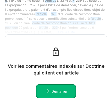
R
. 311-9 du même code. 18
Articles
L. 231-1 et
R
. 231-1 du code de
l'expropriation. 5 2. – La possibilité de demander, devant le juge de
l'expropriation, le paiement d'un acompte (les dispositions objet de
la QPC commentée)
L'article
L.
323
-3 du code de l'expropriation
prévoit que, […] sans aucune modification substantielle, à
l'article
L.
13-28 du nouveau
code de l'expropriation pour cause d'utilité
publique
20 puis à son
article
L.
323
-3 par l'ordonnance du 6
novembre 2014 21 . […] En effet, […]
Lire la suite…
Voir les commentaires indexés sur Doctrine
qui citent cet article
Démarrer