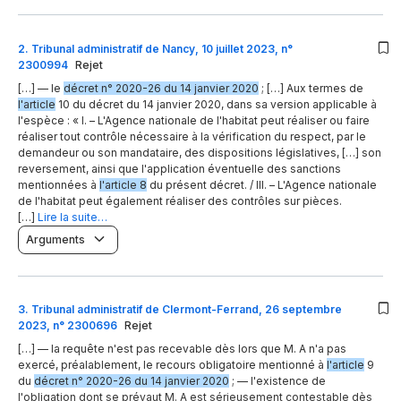
2
.
Tribunal administratif de Nancy, 10 juillet 2023, n°
2300994
Rejet
[…] — le
décret n° 2020-26 du 14 janvier 2020
; […] Aux termes de
l'article
10 du décret du 14 janvier 2020, dans sa version applicable à
l'espèce : « I. – L'Agence nationale de l'habitat peut réaliser ou faire
réaliser tout contrôle nécessaire à la vérification du respect, par le
demandeur ou son mandataire, des dispositions législatives, […] son
reversement, ainsi que l'application éventuelle des sanctions
mentionnées à
l'article 8
du présent décret. / III. – L'Agence nationale
de l'habitat peut également réaliser des contrôles sur pièces.
[…]
Lire la suite…
Arguments
3
.
Tribunal administratif de Clermont-Ferrand, 26 septembre
2023, n° 2300696
Rejet
[…] — la requête n'est pas recevable dès lors que M. A n'a pas
exercé, préalablement, le recours obligatoire mentionné à
l'article
9
du
décret n° 2020-26 du 14 janvier 2020
; — l'existence de
l'obligation dont se prévaut M. A est sérieusement contestable dès