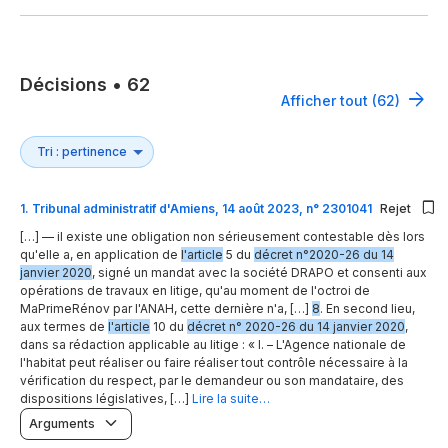
Décisions
•
62
Afficher tout (62)
1
.
Tribunal administratif d'Amiens, 14 août 2023, n° 2301041
Rejet
[…] — il existe une obligation non sérieusement contestable dès lors
qu'elle a, en application de
l'article
5 du
décret n°2020-26 du 14
janvier 2020
, signé un mandat avec la société DRAPO et consenti aux
opérations de travaux en litige, qu'au moment de l'octroi de
MaPrimeRénov par l'ANAH, cette dernière n'a, […]
8
. En second lieu,
aux termes de
l'article
10 du
décret n° 2020-26 du 14 janvier 2020
,
dans sa rédaction applicable au litige : « I. – L'Agence nationale de
l'habitat peut réaliser ou faire réaliser tout contrôle nécessaire à la
vérification du respect, par le demandeur ou son mandataire, des
dispositions législatives, […]
Lire la suite…
Arguments