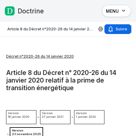
Doctrine
MENU
Passer au contenu
Article 8 du Décret n°2020-26 du 14 janvier 2020
Suivre
Décret n°2020-26 du 14 janvier 2020
Article 8 du Décret n° 2020-26 du 14
janvier 2020 relatif à la prime de
transition énergétique
Version
Version
Version
16 janvier 2020
27 janvier 2021
1 janvier 2024
>
>
Version
>
23 novembre 2025