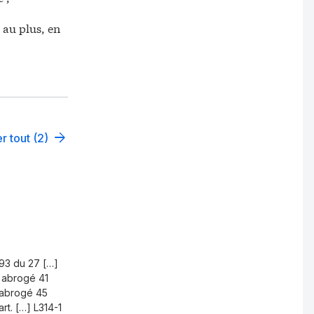
 au plus, en
r tout (2)
193 du 27 […]
abrogé 41
abrogé 45
t. […] L314-1