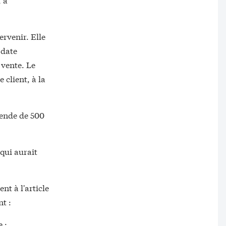
ervenir. Elle
 date
 vente. Le
 client, à la
mende de 500
qui aurait
t à l'article
t :
 ;