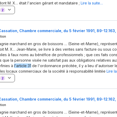
dont M. X… était l'ancien gérant et mandataire ;
Lire la suite…
2
assation, Chambre commerciale, du 5 février 1991, 89-12.163,
tion
agnie marchand en gros de boissons … (Seine-et-Marne), représen
oit M. X… Jean-Marie, se livre à des ventes sans facture ou sous c
blies à faux noms au bénéfice de professionnels ; que ces faits cons
 que la personne visée ne satisfait pas aux obligations relatives au
éfinies à
l'article 31
de l'ordonnance précitée, il y a lieu d'autoriser le
 les locaux commerciaux de la société à responsabilité limitée
Lire l
2
assation, Chambre commerciale, du 5 février 1991, 89-12.162,
tion
agnie marchand en gros de boissons … (Seine-et-Marne), représen