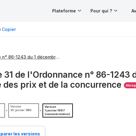
Plateforme
Pour qui ?
Av
6
Copier
Ordonnance n° 86-1243 du 1 décembre 1986
e 31 de l'Ordonnance n° 86-1243 d
é des prix et de la concurrence
Abrog
Version
Version
30 janvier 1993
>
>
1 janvier 1997
(renumérotation)
arer les versions