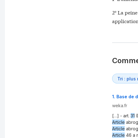
2° La peine
application
Comme
1
.
Base de d
weka.fr
[…] - art.
31
(
Article
abro
Article
abrog
Article
46 a m