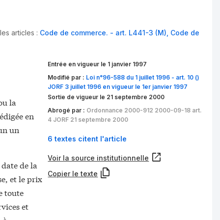
es articles :
Code de commerce. - art. L441-3 (M)
,
Code de
Entrée en vigueur le 1 janvier 1997
Modifié par :
Loi n°96-588 du 1 juillet 1996 - art. 10 ()
JORF 3 juillet 1996 en vigueur le 1er janvier 1997
Sortie de vigueur le 21 septembre 2000
ou la
Abrogé par :
Ordonnance 2000-912 2000-09-18 art.
rédigée en
4 JORF 21 septembre 2000
cun un
6 textes citent l'article
Voir la source institutionnelle
 date de la
Copier le texte
, et le prix
e toute
rvices et
, à