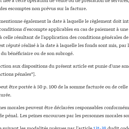
 des escomptes non prévus sur la facture.
mentionne également la date à laquelle le règlement doit int
 conditions d'escompte applicables en cas de paiement à une
à celle résultant de l'application des conditions générales de
t réputé réalisé à la date à laquelle les fonds sont mis, par le
 du bénéficiaire ou de son subrogé.
ction aux dispositions du présent article est punie d'une a
ctions pénales*].
ut être portée à 50 p. 100 de la somme facturée ou de celle 
turée.
nes morales peuvent être déclarées responsables conformémen
e pénal. Les peines encourues par les personnes morales son
 suivant les modalités prévues par l'article
131-38
dudit code