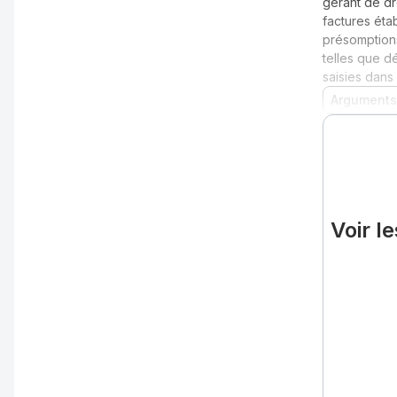
gérant de dr
factures éta
présomptions
telles que d
saisies dans
Arguments
Voir l