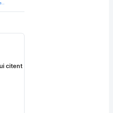
te…
i citent