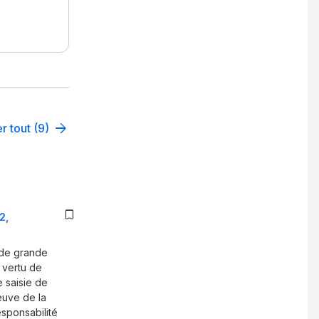
r tout (9)
2,
 de grande
 vertu de
 saisie de
euve de la
sponsabilité