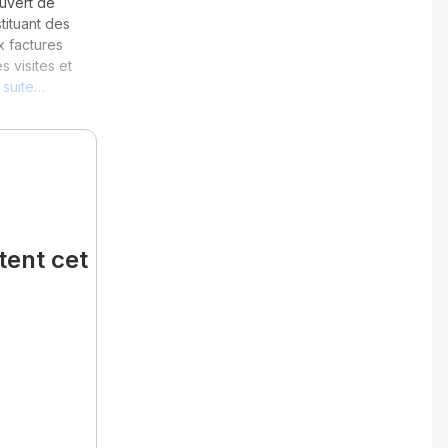
ouvert de
tituant des
x factures
s visites et
a suite…
tent cet