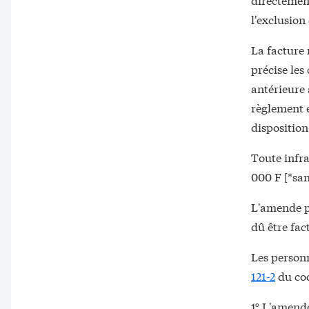
l'exclusion
La facture 
précise les
antérieure 
règlement es
disposition
Toute infra
000 F [*san
L'amende pe
dû être fac
Les person
121-2
du cod
1° L'amende