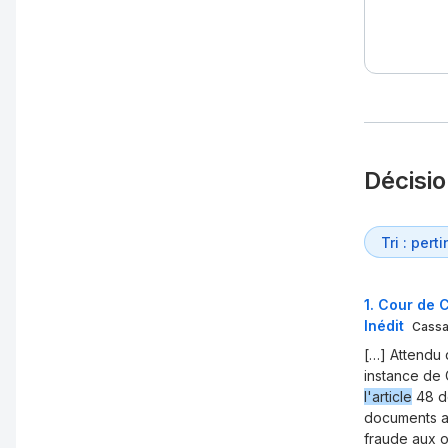
Décisi
1
.
Cour de C
Inédit
Cassa
[…] Attendu 
instance de 
l'article
48 de
documents a
fraude aux o