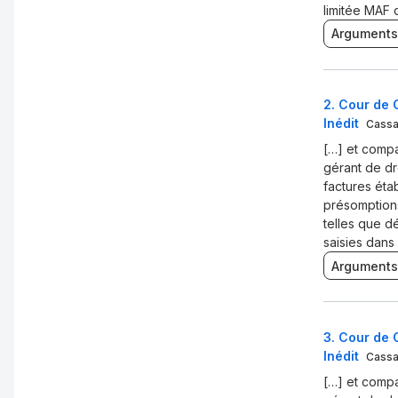
limitée MAF 
Arguments
2
.
Cour de C
Inédit
Cassa
[…] et comp
gérant de dr
factures éta
présomptions
telles que d
saisies dans
Arguments
3
.
Cour de C
Inédit
Cassa
[…] et comp