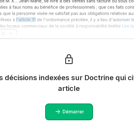
oit M. X… Jean-Marie, se livre à des ventes sans facture ou sous c
blies à faux noms au bénéfice de professionnels ; que ces faits cons
 que la personne visée ne satisfait pas aux obligations relatives au
éfinies à
l'article 31
de l'ordonnance précitée, il y a lieu d'autoriser le
 les locaux commerciaux de la société à responsabilité limitée
Lire l
1
es décisions indexées sur Doctrine qui ci
article
Démarrer