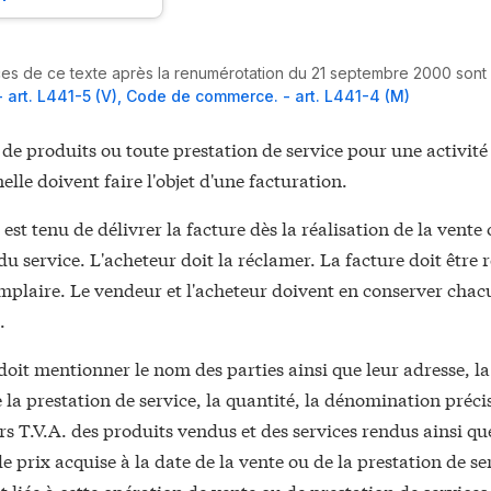
es de ce texte après la renumérotation du 21 septembre 2000 sont l
 art. L441-5 (V)
,
Code de commerce. - art. L441-4 (M)
de produits ou toute prestation de service pour une activité
elle doivent faire l'objet d'une facturation.
est tenu de délivrer la facture dès la réalisation de la vente 
du service. L'acheteur doit la réclamer. La facture doit être 
mplaire. Le vendeur et l'acheteur doivent en conserver cha
.
doit mentionner le nom des parties ainsi que leur adresse, la
 la prestation de service, la quantité, la dénomination précise
rs T.V.A. des produits vendus et des services rendus ainsi qu
e prix acquise à la date de la vente ou de la prestation de se
 liée à cette opération de vente ou de prestation de services