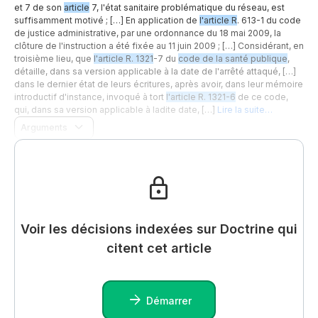
et 7 de son
article
7, l'état sanitaire problématique du réseau, est
suffisamment motivé ; […] En application de
l'article R
. 613-1 du code
de justice administrative, par une ordonnance du 18 mai 2009, la
clôture de l'instruction a été fixée au 11 juin 2009 ; […] Considérant, en
troisième lieu, que
l'article R. 1321
-7 du
code de la santé publique
,
détaille, dans sa version applicable à la date de l'arrêté attaqué, […]
dans le dernier état de leurs écritures, après avoir, dans leur mémoire
introductif d'instance, invoqué à tort
l'article R. 1321-6
de ce code,
qui, dans sa version applicable à ladite date, […]
Lire la suite…
Arguments
Voir les décisions indexées sur Doctrine qui
citent cet article
Démarrer