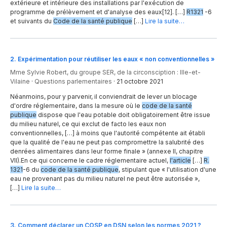
extérieure et intérieure des installations par l'exécution de
programme de prélèvement et d'analyse des eaux[12]. […]
R1321
-6
et suivants du
Code de la santé publique
[…]
Lire la suite…
2
.
Expérimentation pour réutiliser les eaux « non conventionnelles »
Mme Sylvie Robert, du groupe SER, de la circonsciption : Ille-et-
Vilaine
·
Questions parlementaires
·
21 octobre 2021
Néanmoins, pour y parvenir, il conviendrait de lever un blocage
d'ordre réglementaire, dans la mesure où le
code de la santé
publique
dispose que l'eau potable doit obligatoirement être issue
du milieu naturel, ce qui exclut de facto les eaux non
conventionnelles, […] à moins que l'autorité compétente ait établi
que la qualité de l'eau ne peut pas compromettre la salubrité des
denrées alimentaires dans leur forme finale » (annexe II, chapitre
VII).En ce qui concerne le cadre réglementaire actuel,
l'article
[…]
R.
1321
-6 du
code de la santé publique
, stipulant que « l'utilisation d'une
eau ne provenant pas du milieu naturel ne peut être autorisée »,
[…]
Lire la suite…
3
.
Comment déclarer un COSP en DSN selon les normes 2021 ?