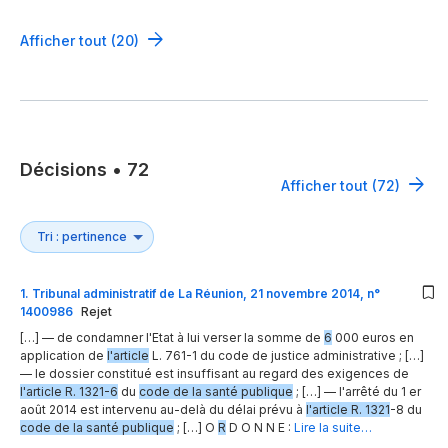
Afficher tout (20)
Décisions
•
72
Afficher tout (72)
1
.
Tribunal administratif de La Réunion, 21 novembre 2014, n°
1400986
Rejet
[…] — de condamner l'Etat à lui verser la somme de
6
000 euros en
application de
l'article
L. 761-1 du code de justice administrative ; […]
— le dossier constitué est insuffisant au regard des exigences de
l'article R. 1321-6
du
code de la santé publique
; […] — l'arrêté du 1 er
août 2014 est intervenu au-delà du délai prévu à
l'article R. 1321
-8 du
code de la santé publique
; […] O
R
D O N N E :
Lire la suite…