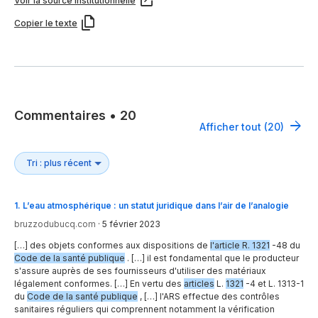
Voir la source institutionnelle
Copier le texte
Commentaires
•
20
Afficher tout (20)
1
.
L’eau atmosphérique : un statut juridique dans l’air de l’analogie
bruzzodubucq.com
·
5 février 2023
[…] des objets conformes aux dispositions de
l'article R. 1321
-48 du
Code de la santé publique
. […] il est fondamental que le producteur
s'assure auprès de ses fournisseurs d'utiliser des matériaux
légalement conformes. […] En vertu des
articles
L.
1321
-4 et L. 1313-1
du
Code de la santé publique
, […] l'ARS effectue des contrôles
sanitaires réguliers qui comprennent notamment la vérification