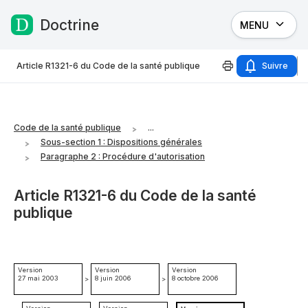
Doctrine
MENU
Passer au contenu
Article R1321-6 du Code de la santé publique
Suivre
Code de la santé publique
...
Sous-section 1 : Dispositions générales
Paragraphe 2 : Procédure d'autorisation
Article R1321-6 du Code de la santé
publique
Version
Version
Version
27 mai 2003
8 juin 2006
8 octobre 2006
>
>