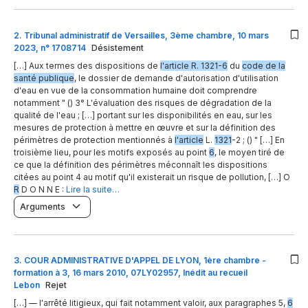
2
.
Tribunal administratif de Versailles, 3ème chambre, 10 mars
2023, n° 1708714
Désistement
[…] Aux termes des dispositions de
l'article R. 1321-6
du
code de la
santé publique
, le dossier de demande d'autorisation d'utilisation
d'eau en vue de la consommation humaine doit comprendre
notamment " () 3° L'évaluation des risques de dégradation de la
qualité de l'eau ; […] portant sur les disponibilités en eau, sur les
mesures de protection à mettre en œuvre et sur la définition des
périmètres de protection mentionnés à
l'article
L.
1321
-2 ; () " […] En
troisième lieu, pour les motifs exposés au point
6
, le moyen tiré de
ce que la définition des périmètres méconnaît les dispositions
citées au point 4 au motif qu'il existerait un risque de pollution, […] O
R
D O N N E :
Lire la suite…
Arguments
3
.
COUR ADMINISTRATIVE D'APPEL DE LYON, 1ère chambre -
formation à 3, 16 mars 2010, 07LY02957, Inédit au recueil
Lebon
Rejet
[…] — l'arrêté litigieux, qui fait notamment valoir, aux paragraphes 5,
6