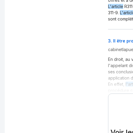
offres et à d
L'article
R311
311-9.
L'artic
sont complé
3
.
Il être p
cabinetlapuel
En droit, au
l'appelant d
ses conclusi
application 
En effet,
l'ar
procédure civ
Voir l