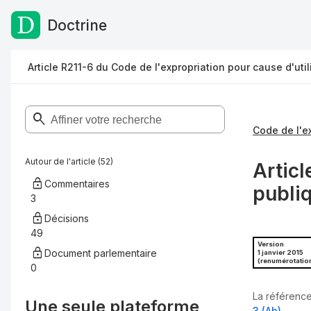
Doctrine
Passer au contenu
Article R211-6 du Code de l'expropriation pour cause d'util
Autour de l'article (52)
Articl
Commentaires
publi
3
Décisions
49
Version
Document parlementaire
1 janvier 2015
(renumérotatio
0
La référence 
Une seule plateforme,
3 (Ab)