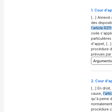
1
.
Cour d'ap
[…] Annexé à
des disposit
l'article R211
civile s'appl
particulière
d'appel, […]
procédure de
prévues par
Arguments
2
.
Cour d'ap
[…] En droit
cause,
l'arti
qu'à peine d
normalement 
procédure ci