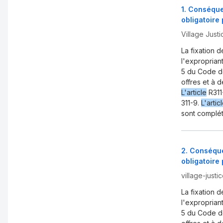
1
.
Conséquen
obligatoire
Village Justi
La fixation 
l'expropria
5 du Code de
offres et à d
L'article
R311
311-9.
L'artic
sont complé
2
.
Conséque
obligatoire
village-justi
La fixation 
l'expropria
5 du Code de