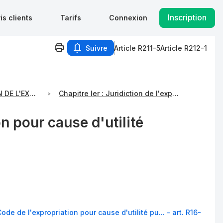
Inscription
is clients
Tarifs
Connexion
Suivre
Article R211-5
Article R212-1
TITRE Ier : JURIDICTION DE L'EXPROPRIATION ET COMMISSAIRE DU GOUVERNEMENT
Chapitre Ier : Juridiction de l'expropriation
n pour cause d'utilité
ode de l'expropriation pour cause d'utilité pu... - art. R16-