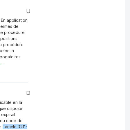
 En application
termes de
 de procédure
spositions
la procédure
selon la
érogatoires
e…
icable en la
ique dispose
 expirait
du code de
de
l'article R211-