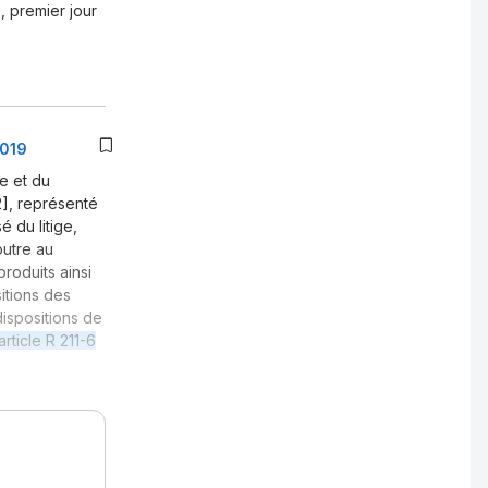
, premier jour
0019
e et du
12], représenté
 du litige,
outre au
roduits ainsi
itions des
dispositions de
'article R 211-6