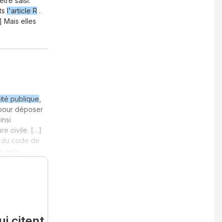
tre saisi.
nts
l'article R
.
] Mais elles
ité publique
,
 pour déposer
insi
e civile. […]
s du code de
la suite…
i citent