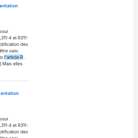
entation
 pour
311-4 et R311-
otification des
tre saisi.
nts
l'article R
.
] Mais elles
sentation
 pour
311-4 et R311-
otification des