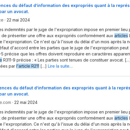
ces du défaut d’information des expropriés quant à la représ
 par un avocat.
ce
·
22 mai 2024
des indemnités par le juge de l'expropriation impose en premier lieu
nt de présenter une offre aux expropriés conformément aux
articles
L
 l'expropriation. Ce n'est qu'à l'issue du délai d'un mois après la n
éfaut d'accord entre les parties que le juge de l'expropriation peut ê
-5 précise que les offres doivent reproduire en caractères appare
le
R311-9 précise : « Les parties sont tenues de constituer avocat. […
tées par
l'article R211
[…]
Lire la suite…
nces du défaut d’information des expropriés quant à la repré
 par un avocat.
ce.com
·
22 mai 2024
des indemnités par le juge de l'expropriation impose en premier lieu
nt de présenter une offre aux expropriés conformément aux
articles
L
 l'expropriation. Ce n'est qu'à l'issue du délai d'un mois après la n