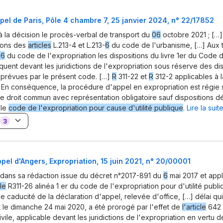
pel de Paris, Pôle 4 chambre 7, 25 janvier 2024, n° 22/17852
 la décision le procès-verbal de transport du
06
octobre 2021 ; […]
ions des
articles
L.213-4 et L.213-
6
du code de l'urbanisme, […] Aux 
-6
du code de l'expropriation les dispositions du livre 1er du Code
iquent devant les juridictions de l'expropriation sous réserve des di
s prévues par le présent code. […]
R
311-22 et
R
312-2 applicables à 
 En conséquence, la procédure d'appel en expropriation est régie 
 droit commun avec représentation obligatoire sauf dispositions d
 le
code de l'expropriation pour cause d'utilité publique
.
Lire la suit
3
pel d'Angers, Expropriation, 15 juin 2021, n° 20/00001
, dans sa rédaction issue du décret n°2017-891 du
6
mai 2017 et appl
cle
R311-26 alinéa 1 er du code de l'expropriation pour d'utilité publ
e caducité de la déclaration d'appel, relevée d'office, […] délai qui
le dimanche 24 mai 2020, a été prorogé par l'effet de
l'article
642 
vile, applicable devant les juridictions de l'expropriation en vertu 