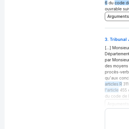
6
du
code de
ouvrable sui
Arguments
3
.
Tribunal 
[…] Monsieur
Département 
par Monsieur
des moyens e
procès-verba
qu'aux concl
articles R
311
l'article
455 d
du code de l
Arguments