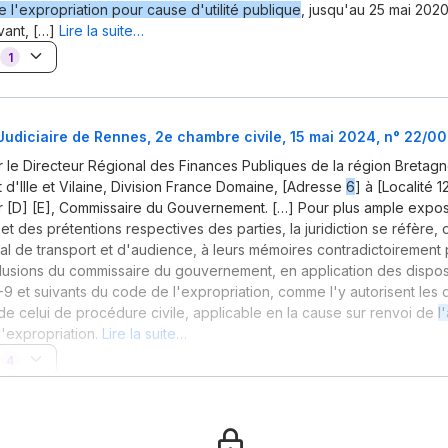
 l'expropriation pour cause d'utilité publique
, jusqu'au 25 mai 2020
vant, […]
Lire la suite…
1
Judiciaire de Rennes, 2e chambre civile, 15 mai 2024, n° 22/0
 le Directeur Régional des Finances Publiques de la région Bretagn
d'Ille et Vilaine, Division France Domaine, [Adresse
6
] à [Localité 
 [D] [E], Commissaire du Gouvernement. […] Pour plus ample exposé
t des prétentions respectives des parties, la juridiction se réfère, 
l de transport et d'audience, à leurs mémoires contradictoirement p
usions du commissaire du gouvernement, en application des dispos
-9 et suivants du code de l'expropriation, comme l'y autorisent les 
e celui de procédure civile, applicable en la cause sur renvoi de
l
'expropriation.
Lire la suite…
4