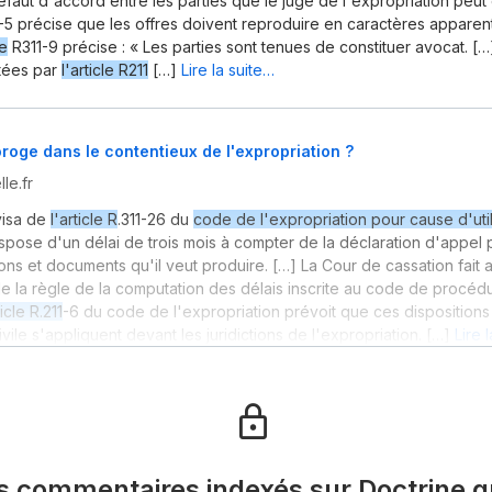
éfaut d'accord entre les parties que le juge de l'expropriation peut ê
-5 précise que les offres doivent reproduire en caractères appare
le
R311-9 précise : « Les parties sont tenues de constituer avocat. […
tées par
l'article R211
[…]
Lire la suite…
roroge dans le contentieux de l'expropriation ?
le.fr
 visa de
l'article R
.311-26 du
code de l'expropriation pour cause d'util
ispose d'un délai de trois mois à compter de la déclaration d'appel
ons et documents qu'il veut produire. […] La Cour de cassation fait a
de la règle de la computation des délais inscrite au code de procédur
ticle R.211
-6 du code de l'expropriation prévoit que ces disposition
ile s'appliquent devant les juridictions de l'expropriation. […]
Lire 
es commentaires indexés sur Doctrine qu