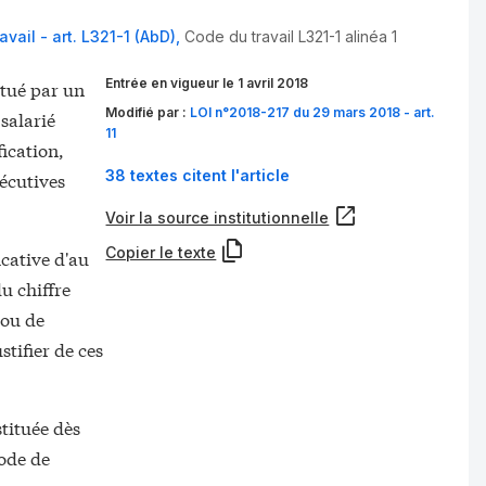
avail - art. L321-1 (AbD)
,
Code du travail L321-1 alinéa 1
Entrée en vigueur le 1 avril 2018
ctué par un
Modifié par :
LOI n°2018-217 du 29 mars 2018 - art.
salarié
11
ication,
38 textes citent l'article
sécutives
Voir la source institutionnelle
Copier le texte
icative d'au
u chiffre
 ou de
stifier de ces
stituée dès
iode de