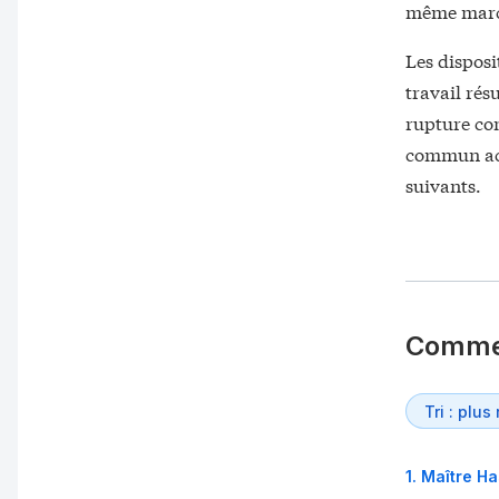
même marc
Les disposi
travail rés
rupture con
commun acco
suivants.
Comme
1
.
Maître H