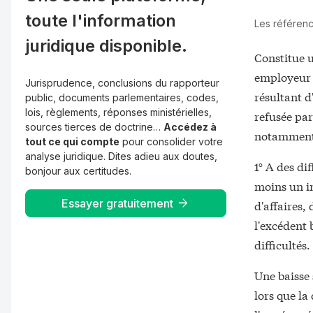
toute l'information
Les référenc
juridique disponible.
Constitue 
employeur 
Jurisprudence, conclusions du rapporteur
résultant 
public, documents parlementaires, codes,
lois, règlements, réponses ministérielles,
refusée par
sources tierces de doctrine…
Accédez à
notamment
tout ce qui compte
pour consolider votre
analyse juridique. Dites adieu aux doutes,
1° A des di
bonjour aux certitudes.
moins un i
Essayer gratuitement
d'affaires,
l'excédent 
difficultés.
Une baisse 
lors que la