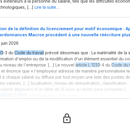
fs extérieurs à la personne du salarié, tels que les difficultés écono
chnologiques, […]
Lire la suite…
ion de la définition du licenciement pour motif économique : Apr
 ordonnances Macron procèdent à une nouvelle réécriture pl
 juin 2026
33
-3 du
Code du travail
prévoit désormais que : La matérialité de la 
ormation d'emploi ou de la modification d'un élément essentiel du con
u niveau de l'entreprise. […] Le nouvel
article L 1233
-4 du
Code du t
, et énonce que « l'employeur adresse de manière personnalisée le
 à chaque salarié ou diffuse par tout moyen une liste des postes di
s salariés, […] localisation, niveau de rémunération, classification…)
 salarié disposera d'un délai de 15 jours au moins pour présenter […
(
article
D
1233
-2-1 nouveau).
Lire la suite…