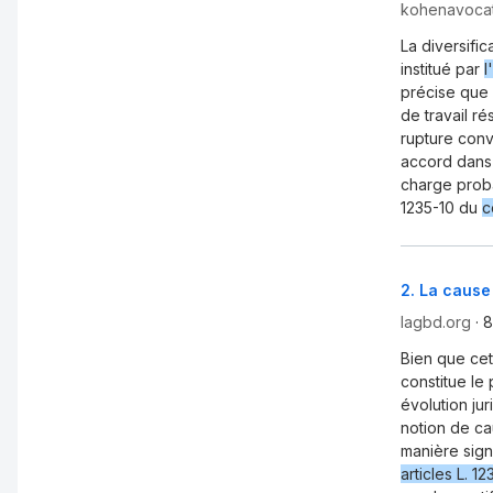
kohenavoca
La diversifi
institué par
l
précise que 
de travail r
rupture conv
accord dans 
charge prob
1235-10 du
c
2
.
La cause 
lagbd.org
·
8
Bien que cet
constitue le 
évolution ju
notion de ca
manière sign
articles L. 12