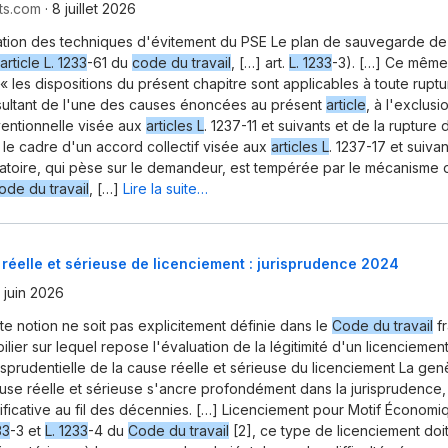
ts.com
·
8 juillet 2026
cation des techniques d'évitement du PSE Le plan de sauvegarde de 
'article L. 1233
-61 du
code du travail
, […] art.
L. 1233
-3). […] Ce mêm
« les dispositions du présent chapitre sont applicables à toute ruptu
ésultant de l'une des causes énoncées au présent
article
, à l'exclusi
entionnelle visée aux
articles L
. 1237-11 et suivants et de la ruptur
le cadre d'un accord collectif visée aux
articles L
. 1237-17 et suivan
atoire, qui pèse sur le demandeur, est tempérée par le mécanisme
ode du travail
, […]
Lire la suite…
réelle et sérieuse de licenciement : jurisprudence 2024
 juin 2026
te notion ne soit pas explicitement définie dans le
Code du travail
fr
pilier sur lequel repose l'évaluation de la légitimité d'un licenciement
risprudentielle de la cause réelle et sérieuse du licenciement La gen
use réelle et sérieuse s'ancre profondément dans la jurisprudence,
ificative au fil des décennies. […] Licenciement pour Motif Économiq
33
-3 et
L. 1233
-4 du
Code du travail
[2], ce type de licenciement doi