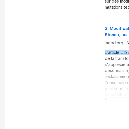
sur des moti
mutations te
3
.
Modificat
Khomri, les
lagbd.org
·
8
L'article L 12
de la transf
s'apprécie a
désormais fi
reclassement
l'ensemble de
outre que le
candidature 