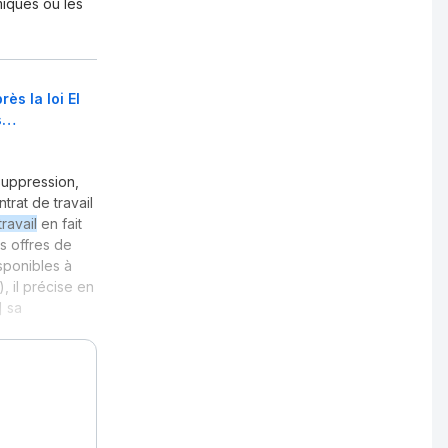
miques ou les
ès la loi El
us…
suppression,
trat de travail
ravail
en fait
s offres de
sponibles à
, il précise en
] sa