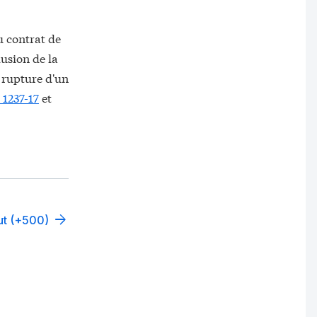
u contrat de
lusion de la
a rupture d'un
 1237-17
et
out (+500)