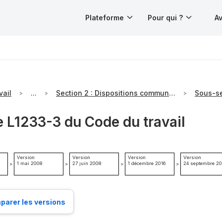
Plateforme
Pour qui ?
Av
vail
...
Section 2 : Dispositions communes
e L1233-3 du Code du travail
Version
Version
Version
Version
1 mai 2008
27 juin 2008
1 décembre 2016
24 septembre 20
>
>
>
>
arer les versions