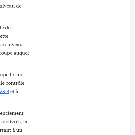
 niveau de
té de
ette
, au niveau
groupe auquel
roupe formé
le contrôle
233-3
et à
icenciement
 délivrés, la
ortant à un