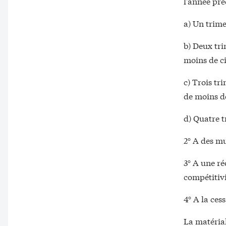
l'année pré
a) Un trime
b) Deux tri
moins de ci
c) Trois tr
de moins de
d) Quatre t
2° A des mu
3° A une ré
compétitivi
4° A la cess
La matérial