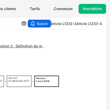
Inscription
is clients
Tarifs
Connexion
Suivre
Article L1233-2
Article L1233-4
Sous-section 2 : Définition du motif économique
Version
Version
17
22 décembre 2017
>
>
1 avril 2018