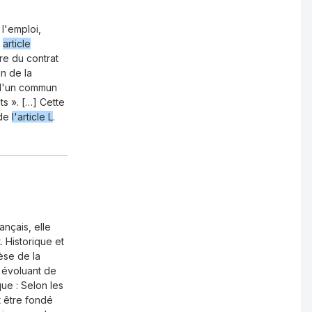
l'emploi,
e
article
re du contrat
on de la
e d'un commun
ts ». […] Cette
 de
l'article L
.
ançais, elle
. Historique et
èse de la
 évoluant de
ue : Selon les
t être fondé