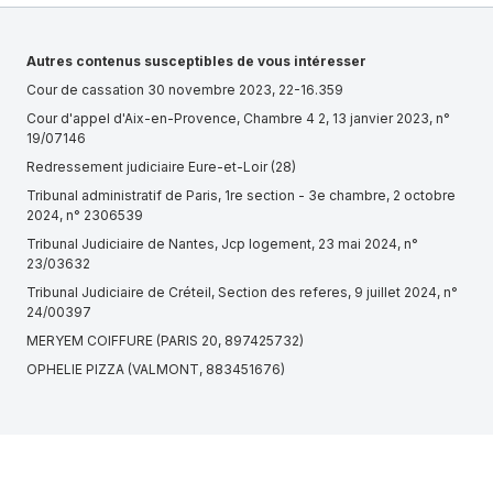
Autres contenus susceptibles de vous intéresser
Cour de cassation 30 novembre 2023, 22-16.359
Cour d'appel d'Aix-en-Provence, Chambre 4 2, 13 janvier 2023, n°
19/07146
Redressement judiciaire Eure-et-Loir (28)
Tribunal administratif de Paris, 1re section - 3e chambre, 2 octobre
2024, n° 2306539
Tribunal Judiciaire de Nantes, Jcp logement, 23 mai 2024, n°
23/03632
Tribunal Judiciaire de Créteil, Section des referes, 9 juillet 2024, n°
24/00397
MERYEM COIFFURE (PARIS 20, 897425732)
OPHELIE PIZZA (VALMONT, 883451676)
Cour d'appel de Bordeaux, 1ère chambre civile, 5 décembre 2019,
n° 18/00476
Cour d'appel de Paris, 29 juin 2007, n° 06/01068
Cour d'appel de Saint-Denis de la Réunion, Chambre civile tgi, 2