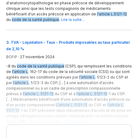
d'anatomocytopathologie en phase précoce de développement
clinique ainsi que les tests compagnons de médicaments
bénéficiant d'un accès précoce en application de
l'article L.5121-12
du
code de la santé publique
.
Lire la suite…
3
.
TVA - Liquidation - Taux - Produits imposables au taux particulier
de 2,10 %
BOFiP
·
27 novembre 2024
-8 du
code de la santé publique
(CSP), qui remplissent les conditions
de
l'article L
. 162-17 du code de la sécurité sociale (CSS) ou qui sont
agréés dans les conditions prévues par
l'article L
. 5123-2 du CSP et
par
l'article L
. 5123-3 du CSP, […] à une autorisation d'accès
compassionnel ou à un cadre de prescription compassionnelle
prévus à
l'article L. 5121-12
du CSP et à
l'article L. 5121-12
-1 du CSP.
[…] Médicaments bénéficiant d'une autorisation d'accès précoce ou
d'un accès compassionnel
L'article L. 5121-12
du CSP et
l'article L.
5121-12
-1 du CSP prévoient deux mécanismes d'accès et de prise en
charge dérogatoires pour certains médicaments ne bénéficiant pas
d'une AMM : l'accès précoce, […]
Lire la suite…