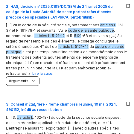
2
.
HAS, décision n°2025.0199/DC/SEM du 24 juillet 2025 du
collège de la Haute Autorité de santé portant refus d'accès
précoce des spécialités JAYPIRCA (pirtobrutinib)
[…] Vu le code de la sécurité sociale, notamment ses
articles L
. 161-
37 et R. 161-78-1 et suivants ; Vu le
code de la santé publique
,
notamment ses
articles L. 5121-12
et R.
5121
-68 et suivants ; […] Au
regard de l'ensemble de ces éléments, le collège conclu que le
critère énoncé aux 4° du I de
l'article L. 5121- 12
du
code de la santé
publique
n'est pas rempli pour l'indication « en monothérapie dans le
traitement des patients adultes atteints de leucémie lymphoïde
chronique (LLC) en rechute et réfractaire qui ont été précédemment
traités par un inhibiteur de la BTK et par vénétoclax (double-
réfractaires) ».
Lire la suite…
Arguments
3
.
Conseil d'État, 1ère - 4ème chambres réunies, 10 mai 2024,
490152, Inédit au recueil Lebon
[…] 3.
L'article L
. 162-18-1 du code de la sécurité sociale dispose,
dans sa rédaction applicable à la date de ce décret, que : " I.-
L'entreprise assurant l'exploitation, […] avec d'autres spécialités
pharmaceutiques qui bénéficient, pour cette ou ces indications, en