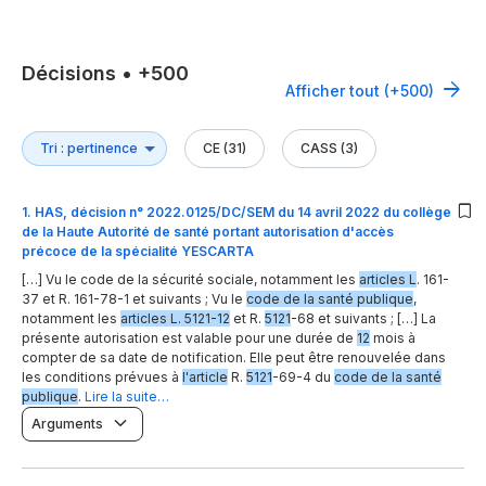
Décisions
•
+500
Afficher tout (+500)
CE (31)
CASS (3)
1
.
HAS, décision n° 2022.0125/DC/SEM du 14 avril 2022 du collège
de la Haute Autorité de santé portant autorisation d'accès
précoce de la spécialité YESCARTA
[…] Vu le code de la sécurité sociale, notamment les
articles L
. 161-
37 et R. 161-78-1 et suivants ; Vu le
code de la santé publique
,
notamment les
articles L. 5121-12
et R.
5121
-68 et suivants ; […] La
présente autorisation est valable pour une durée de
12
mois à
compter de sa date de notification. Elle peut être renouvelée dans
les conditions prévues à
l'article
R.
5121
-69-4 du
code de la santé
publique
.
Lire la suite…
Arguments