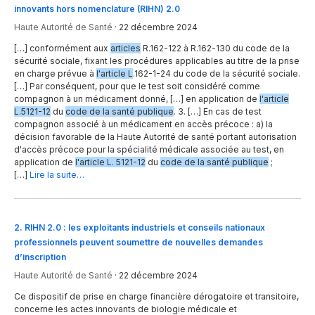
innovants hors nomenclature (RIHN) 2.0
Haute Autorité de Santé
·
22 décembre 2024
[…] conformément aux
articles
R.162-122 à R.162-130 du code de la
sécurité sociale, fixant les procédures applicables au titre de la prise
en charge prévue à
l'article L
.162-1-24 du code de la sécurité sociale.
[…] Par conséquent, pour que le test soit considéré comme
compagnon à un médicament donné, […] en application de
l'article
L.5121-12
du
code de la santé publique
. 3. […] En cas de test
compagnon associé à un médicament en accès précoce : a) la
décision favorable de la Haute Autorité de santé portant autorisation
d'accès précoce pour la spécialité médicale associée au test, en
application de
l'article L. 5121-12
du
code de la santé publique
;
[…]
Lire la suite…
2
.
RIHN 2.0 : les exploitants industriels et conseils nationaux
professionnels peuvent soumettre de nouvelles demandes
d’inscription
Haute Autorité de Santé
·
22 décembre 2024
Ce dispositif de prise en charge financière dérogatoire et transitoire,
concerne les actes innovants de biologie médicale et