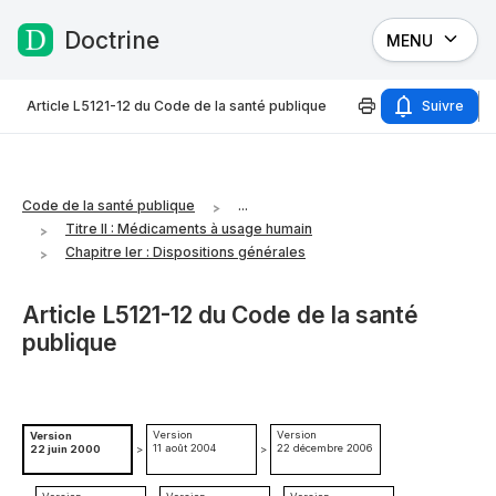
Doctrine
MENU
Passer au contenu
Article L5121-12 du Code de la santé publique
Suivre
Code de la santé publique
...
Titre II : Médicaments à usage humain
Chapitre Ier : Dispositions générales
Article L5121-12 du Code de la santé
publique
Version
Version
Version
11 août 2004
22 décembre 2006
22 juin 2000
>
>