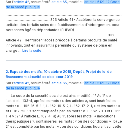
Sur l'
article 42
,
renuméroté
article 65
,
modifie
l'
article
L5121-12
Code
de la santé publique
........................................................................................................................................
....................................................323 Article 41 - Accélérer la convergence
tarifaire des forfaits soins des établissements d'hébergement pour
personnes âgées dépendantes (EHPAD)
.......................................................................................................................332
Article 42 - Renforcer l'accès précoce à certains produits de santé
innovants, tout en assurant la pérennité du système de prise en
charge …
Lire la suite…
2. Exposé des motifs, 10 octobre 2018, Dépôt, Projet de loi de
financement sécurité sociale pour 2019
Sur l'
article 42
,
renuméroté
article 65
,
modifie
l'
article
L5121-12
Code
de la santé publique
I. – Le code de la sécurité sociale est ainsi modifié : 1° Au 1° de
l'article L. 133-4, après les mots : « des articles », sont insérés les
mots : « L. 162-16-5-1-1, L. 162-16-5-2, L. 162-17-2-1, » et les mots : «
et L. 162-23-1 » sont remplacés par les mots : « , L. 162-23-1 et L. 165-
1-4 » ; 2° À l'article L. 162-4 : a) Au 1°, après les mots : « indications
thérapeutiques », sont insérés les mots : « ou des conditions » ; b) Le
2° est complété par les mots : « , ou des conditions figurant sur cette