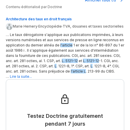
Contenu éditorialisé par Doctrine
Architecture des taux en droit français
Marie Hemery
·
Encyclopédie
·
TVA, douanes et taxes sectorielles
… Le taux dérogatoire s'applique aux publications imprimées, à leurs
versions numérisées et aux services de presse en ligne reconnus en
application du dernier alinéa de
l'article
1 er de la loi n° 86-897 du 1 er
août 1986 i . Il s'applique également aux services d'intermédiation
dans la fourniture de ces publications. CGI, anc. art. 281 sexies. CGI,
anc. art. 281 octies, al. 1. CSP, art.
L. 5121-12
et
L. 5121-12
-1. CGI, anc.
art. 281 octies, al. 2. CSP, art.
L
. 1221-8, 1°. CSP, art.
L
. 1221-8, 4°. CGI,
anc. art. 281 octies. Sans préjudice de
l'article L
. 213-99 du CIBS.
…
Lire la suite...
Testez Doctrine gratuitement
pendant 7 jours