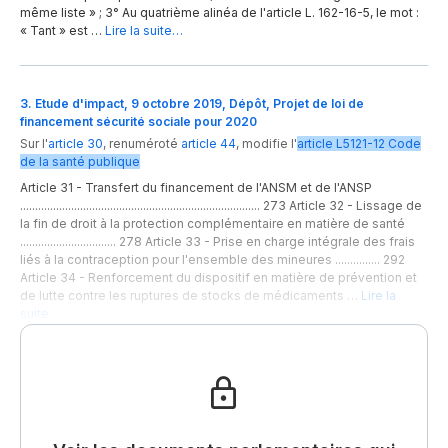
même liste » ; 3° Au quatrième alinéa de l'article L. 162-16-5, le mot :
« Tant » est …
Lire la suite…
3. Etude d'impact, 9 octobre 2019, Dépôt, Projet de loi de
financement sécurité sociale pour 2020
Sur l'
article 30
,
renuméroté
article 44
,
modifie
l'
article
L5121-12
Code
de la santé publique
Article 31 - Transfert du financement de l'ANSM et de l'ANSP
................................................................................ 273 Article 32 - Lissage de
la fin de droit à la protection complémentaire en matière de santé
................................ 278 Article 33 - Prise en charge intégrale des frais
liés à la contraception pour l'ensemble des mineures ............... 292
Article 34 - Renforcement du dispositif en matière de prévention et
de lutte contre les ruptures de stocks de médicaments …
Lire la
suite…