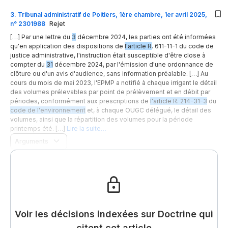
3
.
Tribunal administratif de Poitiers, 1ère chambre, 1er avril 2025,
n° 2301988
Rejet
[…] Par une lettre du
3
décembre 2024, les parties ont été informées
qu'en application des dispositions de
l'article R
. 611-11-1 du code de
justice administrative, l'instruction était susceptible d'être close à
compter du
31
décembre 2024, par l'émission d'une ordonnance de
clôture ou d'un avis d'audience, sans information préalable. […] Au
cours du mois de mai 2023, l'EPMP a notifié à chaque irrigant le détail
des volumes prélevables par point de prélèvement et en débit par
périodes, conformément aux prescriptions de
l'article R. 214-31-3
du
code de l'environnement
et, à chaque OUGC délégué, le détail des
volumes, ainsi que la répartition des volumes pour la période
printemps été. […]
Lire la suite…
Arguments
Voir les décisions indexées sur Doctrine qui
citent cet article