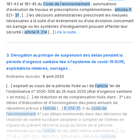
181-43 et 181-45 du
Code de l'environnement
; autorisations
d'exécution de travaux et prescriptions complémentaires :
articles R
.
521-
31
, […] les décisions administratives prescrivant les mesures
nécessaires à la suite d'un événement ou d'une évolution concernant
les barrage ou les systèmes d'endiguement pouvant affecter leur
sécurité (
article R. 214
[…]
Lire la suite…
3
.
Dérogation au principe de suspension des délais pendant la
période d'urgence sanitaire liée à l'épidémie de covid-19 (ICPE,
exploitations minières, ouvrages…
Itinéraires Avocats
·
8 avril 2020
[…] expirant au cours de la période fixée au I de
l'article
1er de
l'ordonnance n° 2020-306 du 25 mars 2020 (état d'urgence sanitaire
+ un mois), […] de réduction et de compensation fixés dans : 3° Les
délais d'élaboration et d'homologation des plans annuels de
répartition prévus à
l'article
[…]
R. 214-31
-3 du
code de
l'environnement
4° Les délais mentionnés dans des décisions de
l'Autorité de sûreté nucléaire adoptées à compter de l'entrée en
vigueur du présent décret et jusqu'au terme de la période
mentionnée au I de
l'article
1er de cette même ordonnance, […] L.
171-8, L. 593-20, L. 593-22, L. 596-4 et L. 596-5 du
code de