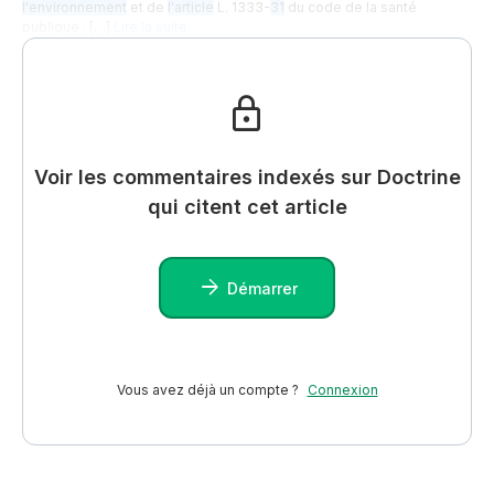
l'environnement
et de
l'article
L. 1333-
31
du code de la santé
publique ; […]
Lire la suite…
Voir les commentaires indexés sur Doctrine
qui citent cet article
Démarrer
Vous avez déjà un compte ?
Connexion