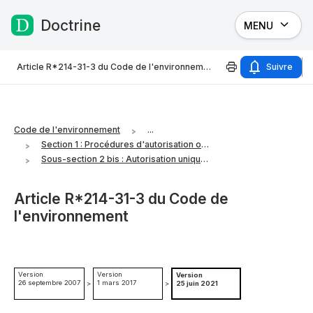
Doctrine
MENU
Passer au contenu
Article R*214-31-3 du Code de l'environnement
Suivre
Code de l'environnement
...
Section 1 : Procédures d'autorisation ou de déclaration
Sous-section 2 bis : Autorisation unique de prélèvement délivrée à un organisme unique de gestion collective
Article R*214-31-3 du Code de
l'environnement
Version
Version
Version
26 septembre 2007
1 mars 2017
>
>
25 juin 2021