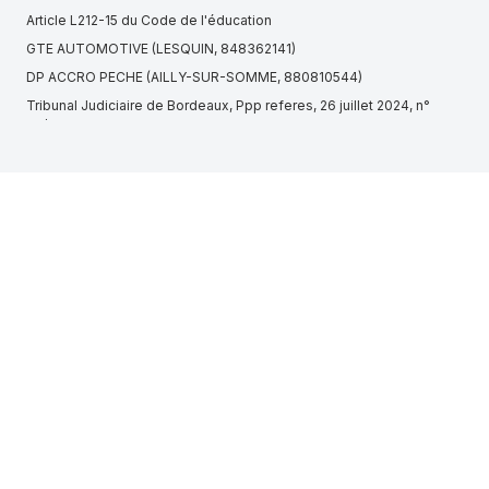
Article L212-15 du Code de l'éducation
GTE AUTOMOTIVE (LESQUIN, 848362141)
DP ACCRO PECHE (AILLY-SUR-SOMME, 880810544)
Tribunal Judiciaire de Bordeaux, Ppp referes, 26 juillet 2024, n°
24/00614
SPIE BUILDING SOLUTIONS (SAINT-OUEN-SUR-SEINE, 440055861)