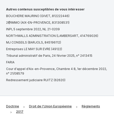
Autres contenus susceptibles de vous intéresser
BOUCHERIE MAURINO (GIVET, 812222446)
2@IMMO (AIX-EN-PROVENCE, 831308531)
INPI, 5 septembre 2022, NL 21-0209
NORTHWALLS ADMINISTRATION (LAMBERSART, 414769026)
MJ CONSEILS (BARJOLS, 845196112)
Entreprises LE MAY SUR EVRE (49122)
Tribunal administratif de Paris, 24 février 2025, n° 2413415
FARIA
Cour d'appel d'Aix-en-Provence, Chambre 4 8, 1er décembre 2022,
n° 21/08579
Redressement judiciaire RUITZ (62620)
Tribunal Judiciaire de Nice, Ventes, 13 juin 2024, n° 24/00029
A2+ CONSEIL (ANNECY, 851715185)
Tribunal administratif de Mayotte, n° 0000182
Doctrine
Droit de l'Union Européenne
Règlements
Convention collective nationale de la production agricole et CUMA
IDCC 7024
2017