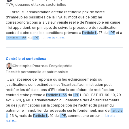
TVA, douanes et taxes sectorielles
… Lorsque l'administration entend rectifier le prix de vente
d'immeubles passibles de la TVA au motif que ce prix ne
correspondrait pas à la valeur vénale réelle de l'immeuble en cause,
il lui appartient, en principe, de suivre la procédure de rectification
contradictoire dans les conditions prévues à
l'article L
. 17 du
LPF
et à
l'article L. 55
du
LPF
. …
Lire la suite...
Contrôle et contentieux
Christophe Pourreau
·
Encyclopédie
·
Fiscalité personnelle et patrimoniale
… En l'absence de réponse ou si les éclaircissements ou
justifications sont estimées insuffisantes, l'administration peut
rectifier les déclarations d'IFI selon la procédure de rectification
contradictoire prévue à
l'article L. 55
du
LPF
i . BOI-PAT-IFI-60-10, 29
avr. 2020, § 40. L'administration qui demande des éclaircissements
ou des justifications sur la composition de l'actif et du passif du
patrimoine immobilier du redevable sur le fondement, non de
l'article
L
. 23 A, mais de
l'article L
. 10 du
LPF
, commet une erreur. …
Lire la
suite...