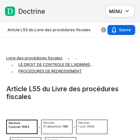
Doctrine
MENU
Passer au contenu
Article L55 du Livre des procédures fiscales
Suivre
Livre des procédures fiscales
...
LE DROIT DE CONTROLE DE L'ADMINISTRATION
PROCEDURES DE REDRESSEMENT
Article L55 du Livre des procédures
fiscales
Version
Version
Version
31 décembre 1986
1 juin 2004
1 janvier 1982
>
>