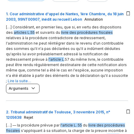
1
.
Cour administrative d'appel de Nantes, 1ère Chambre, du 18 juin
2003, 99NT00907, inédit au recueil Lebon
Annulation
[…] Considérant, en premier lieu, que si, en vertu des dispositions
des
articles L.55
et suivants du
livre des procédures fiscales
relatives à la procédure contradictoire de redressement,
l'administration ne peut réintégrer dans le revenu d'un contribuable
des sommes qu'il n'a pas déclarées ou qu'il a indûment déduites
qu'après lui avoir préalablement adressé la notification de
redressement prévue à
l'article L
.57 du même livre, le contribuable
peut être rendu régulièrement destinataire de cette notification alors
même que, comme tel a été le cas en l'espèce, aucune imposition
n'a été établie à partir des éléments de la déclaration qu'il a souscrite
;
Lire la suite…
Arguments
2
.
Tribunal administratif de Toulouse, 3 novembre 2015, n°
1205638
Rejet
[…] — la procédure prévue par
l'article L. 55
du
livre des procédures
fiscales
s'appliquant à sa situation, la charge de la preuve incombe à