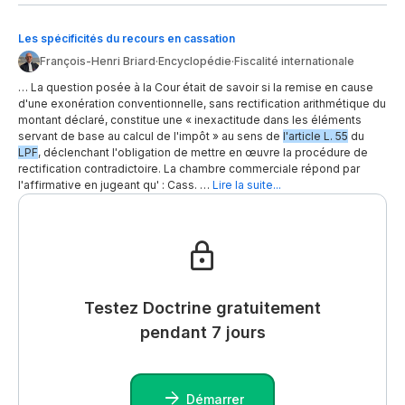
Les spécificités du recours en cassation
François-Henri Briard
·
Encyclopédie
·
Fiscalité internationale
… La question posée à la Cour était de savoir si la remise en cause
d'une exonération conventionnelle, sans rectification arithmétique du
montant déclaré, constitue une « inexactitude dans les éléments
servant de base au calcul de l'impôt » au sens de
l'article L. 55
du
LPF
, déclenchant l'obligation de mettre en œuvre la procédure de
rectification contradictoire. La chambre commerciale répond par
l'affirmative en jugeant qu' : Cass. …
Lire la suite...
Testez Doctrine gratuitement
pendant 7 jours
Démarrer