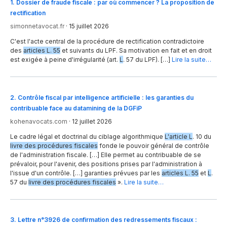
1
.
Dossier de fraude fiscale : par où commencer ? La proposition de
rectification
simonnetavocat.fr
·
15 juillet 2026
C'est l'acte central de la procédure de rectification contradictoire
des
articles L. 55
et suivants du LPF. Sa motivation en fait et en droit
est exigée à peine d'irrégularité (art.
L
. 57 du LPF). […]
Lire la suite…
2
.
Contrôle fiscal par intelligence artificielle : les garanties du
contribuable face au datamining de la DGFiP
kohenavocats.com
·
12 juillet 2026
Le cadre légal et doctrinal du ciblage algorithmique
L'article L
. 10 du
livre des procédures fiscales
fonde le pouvoir général de contrôle
de l'administration fiscale. […] Elle permet au contribuable de se
prévaloir, pour l'avenir, des positions prises par l'administration à
l'issue d'un contrôle. […] garanties prévues par les
articles L. 55
et
L
.
57 du
livre des procédures fiscales
».
Lire la suite…
3
.
Lettre n°3926 de confirmation des redressements fiscaux :