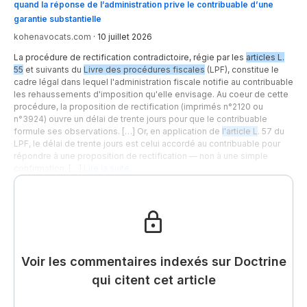
quand la réponse de l’administration prive le contribuable d’une
garantie substantielle
kohenavocats.com
·
10 juillet 2026
La procédure de rectification contradictoire, régie par les
articles L.
55
et suivants du
Livre des procédures fiscales
(LPF), constitue le
cadre légal dans lequel l'administration fiscale notifie au contribuable
les rehaussements d'imposition qu'elle envisage. Au coeur de cette
procédure, la proposition de rectification (imprimés n°2120 ou
n°3924) ouvre un délai de trente jours pour que le contribuable
formule ses observations. […] Or, en application de
l'article L
. 57 du
LPF, le délai de trente jours est celui accordé au contribuable pour
répondre à une proposition de rectification — non à une simple
confirmation. […]
Lire la suite…
Voir les commentaires indexés sur Doctrine
qui citent cet article