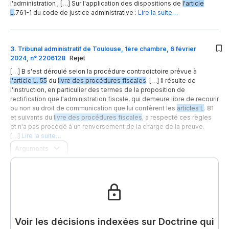
l'administration ; […] Sur l'application des dispositions de
l'article
L
.761-1 du code de justice administrative :
Lire la suite…
3
.
Tribunal administratif de Toulouse, 1ère chambre, 6 février
2024, n° 2206128
Rejet
[…] B s'est déroulé selon la procédure contradictoire prévue à
l'article L. 55
du
livre des procédures fiscales
. […] Il résulte de
l'instruction, en particulier des termes de la proposition de
rectification que l'administration fiscale, qui demeure libre de recourir
ou non au droit de communication que lui confèrent les
articles L
. 81
et suivants du
livre des procédures fiscales
, a respecté ces règles
et n'a pas procédé à un renversement de la charge de la preuve.
[…]
Lire la suite…
Arguments
Voir les décisions indexées sur Doctrine qui