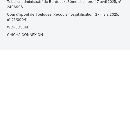
Tribunal administratif de Bordeaux, 3ème chambre, 17 avril 2025, n°
2406996
Cour d'appel de Toulouse, Recours hospitalisation, 27 mars 2025,
n° 25/00041
WORLDSUN
CHICHA CONNEXION
Article R165 du Code de procédure pénale
Tribunal administratif de Marseille, 1ère chambre, 6 août 2024, n°
2402655
Cour d'appel de Douai, CT0035, du 22 juin 2006
MONDIAL PROTECTION GRAND NORD-OUEST (PETIT-COURONNE,
817504376)
Article 312-10 du Code pénal
AGO INTERIM ALP'AZUR (TOURCOING, 503360240)
Cour d'appel d'Aix-en-Provence, Chambre 1 1, 11 septembre 2024,
n° 21/12163