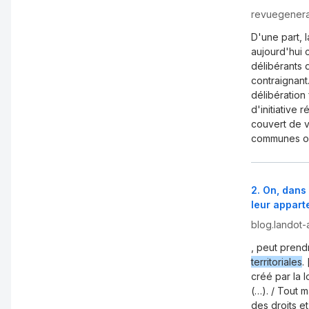
revuegenera
D'une part, 
aujourd'hui 
délibérants d
contraignant
délibération
d'initiative
couvert de 
communes on
2
.
On, dans 
leur appart
blog.landot-
, peut pren
territoriales
.
créé par la 
(…). / Tout m
des droits e