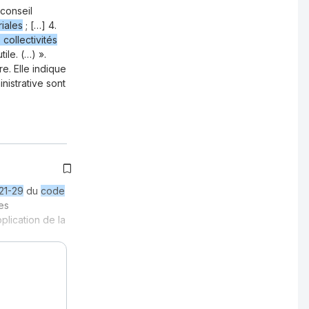
conseil
riales
; […] 4.
collectivités
ile. (…) ».
e. Elle indique
nistrative sont
121-29
du
code
es
plication de la