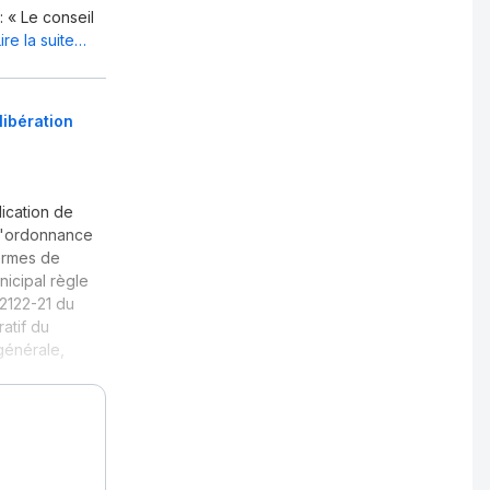
« Le conseil
Lire la suite…
libération
lication de
 l'ordonnance
termes de
nicipal règle
 2122-21 du
atif du
générale,