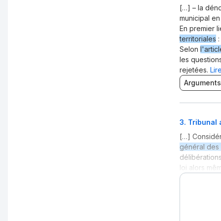
[…] – la dén
municipal en
En premier l
territoriales
:
Selon
l'artic
les question
rejetées.
Lir
Arguments
3
.
Tribunal 
[…] Considér
général des c
délibération
loi alors mêm