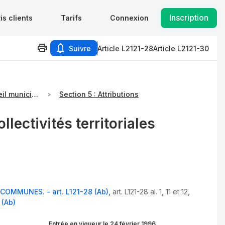
Inscription
is clients
Tarifs
Connexion
Suivre
Article L2121-28
Article L2121-30
CHAPITRE Ier : Le conseil municipal
Section 5 : Attributions
lectivités territoriales
COMMUNES. - art. L121-28 (Ab)
,
art. L121-28 al. 1, 11 et 12
,
 (Ab)
Entrée en vigueur le 24 février 1996