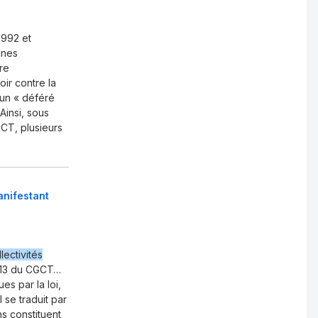
1992 et
anes
ère
ir contre la
'un « déféré
Ainsi, sous
CT, plusieurs
anifestant
ectivités
1-13 du CGCT…
s par la loi,
 se traduit par
ons constituent