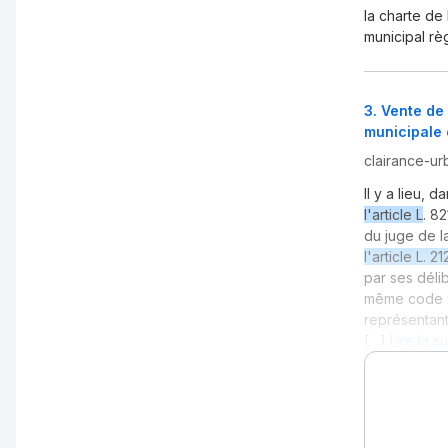
la charte de 
municipal règ
3
.
Vente de 
municipale
clairance-urb
Il y a lieu, 
l'article L
. 8
du juge de l
l'article L. 2
par ses déli
même code : 
représentant
[…]
Lire la s