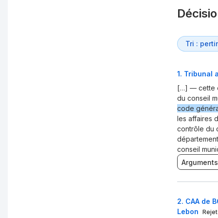
Décisi
1
.
Tribunal 
[…] — cette 
du conseil m
code général 
les affaires
contrôle du c
département,
conseil munic
Arguments
2
.
CAA de B
Lebon
Rejet