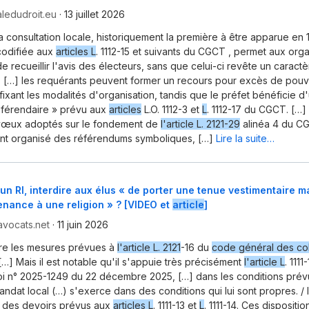
ledudroit.eu
·
13 juillet 2026
la consultation locale, historiquement la première à être apparue en 
codifiée aux
articles L
. 1112-15 et suivants du CGCT , permet aux org
e recueillir l'avis des électeurs, sans que celui-ci revête un caract
. […] les requérants peuvent former un recours pour excès de pouvo
 fixant les modalités d'organisation, tandis que le préfet bénéficie d
 référendaire » prévu aux
articles
L.O. 1112-3 et
L
. 1112-17 du CGCT. […] 
vœux adoptés sur le fondement de
l'article L. 2121-29
alinéa 4 du CG
t organisé des référendums symboliques, […]
Lire la suite…
un RI, interdire aux élus « de porter une tenue vestimentaire m
enance à une religion » ? [VIDEO et
article
]
avocats.net
·
11 juin 2026
dre les mesures prévues à
l'article L. 2121
-16 du
code général des coll
 […] Mais il est notable qu'il s'appuie très précisément
l'article L
. 111
loi n° 2025-1249 du 22 décembre 2025, […] dans les conditions prévue
andat local (…) s'exerce dans des conditions qui lui sont propres. / Il
t des devoirs prévus aux
articles L
. 1111-13 et
L
. 1111-14. Ces dispositi