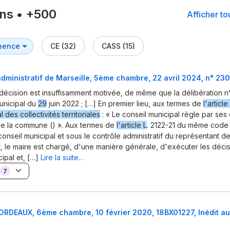
ons
•
+500
Afficher t
CE (32)
CASS (15)
administratif de Marseille, 5ème chambre, 22 avril 2024, n° 23
décision est insuffisamment motivée, de même que la délibération 
unicipal du
29
juin 2022 ; […] En premier lieu, aux termes de
l'article
des collectivités territoriales
: « Le conseil municipal règle par ses 
 de la commune () ». Aux termes de
l'article L
. 2122-21 du même code 
onseil municipal et sous le contrôle administratif du représentant de 
 le maire est chargé, d'une manière générale, d'exécuter les déci
ipal et, […]
Lire la suite…
7
ORDEAUX, 6ème chambre, 10 février 2020, 18BX01227, Inédit au