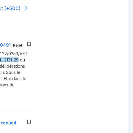
out (+500)
00491
Rejet
n° 22/0253/VET
 L. 2121-29
du
délibérations
: « Sous le
l'Etat dans le
sions du
 recueil