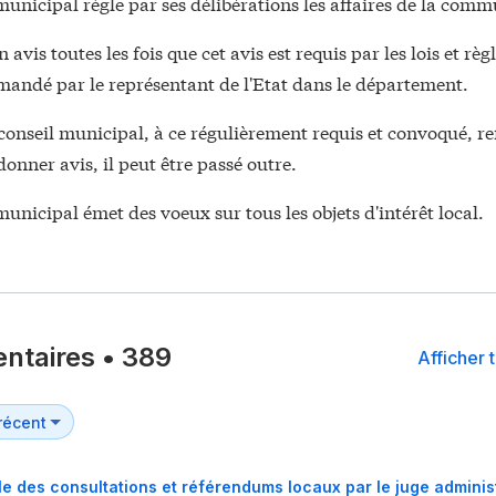
municipal règle par ses délibérations les affaires de la com
 avis toutes les fois que cet avis est requis par les lois et rè
emandé par le représentant de l'Etat dans le département.
conseil municipal, à ce régulièrement requis et convoqué, re
donner avis, il peut être passé outre.
municipal émet des voeux sur tous les objets d'intérêt local.
ntaires
•
389
Afficher 
le des consultations et référendums locaux par le juge administ