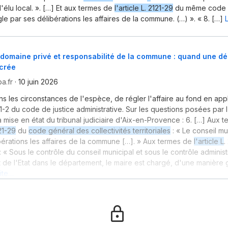
l'élu local. ». […] Et aux termes de
l'article L. 2121-29
du même code : 
le par ses délibérations les affaires de la commune. (…) ». « 8. […]
domaine privé et responsabilité de la commune : quand une dé
 crée
a.fr
·
10 juin 2026
dans les circonstances de l'espèce, de régler l'affaire au fond en app
21-2 du code de justice administrative. Sur les questions posées par
a mise en état du tribunal judiciaire d'Aix-en-Provence : 6. […] Aux 
121-29
du
code général des collectivités territoriales
: « Le conseil mu
bérations les affaires de la commune […]. » Aux termes de
l'article L
.
« Sous le contrôle du conseil municipal et sous le contrôle administr
 de l'Etat dans le département, le maire est chargé, d'une manière 
uite…