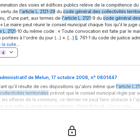
omination des voies et édifices publics relève de la compétence du 
 vertu de
l'article L. 2121-29
du
code général des collectivités territo
ieu, d'une part, aux termes de
l'article L. 2121
-9 du
code général des 
 « Le maire peut réunir le conseil municipal chaque fois qu'il le juge ut
le L. 2121
-10 du même code : « Toute convocation est faite par le mair
s portées à l'ordre du jour (…) ». […]
L
. 761-1 du code de justice admi
e la suite…
4
administratif de Melun, 17 octobre 2008, n° 0801447
ant qu'il résulte de ces dispositions qu'alors même que
l'article L.2
ollectivités territoriales
prévoit que le conseil municipal règle par s
s les affaires de la commune, ce dernier ne peut faire obstacle à l'ap
e que celle-ci aurait des incidences d'intérêt local ;
Lire la suite…