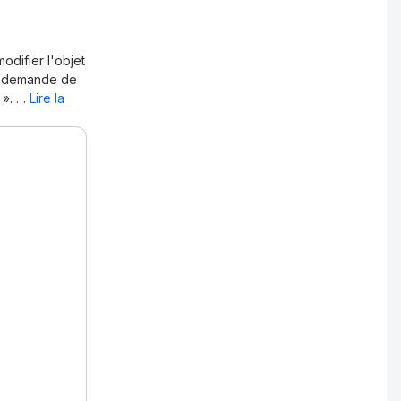
odifier l'objet
la demande de
». …
Lire la