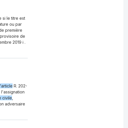
i le titre est
ature ou par
 de première
 provisoire de
embre 2019 i .
l'article
R. 202-
 l'assignation
civile
,
son adversaire