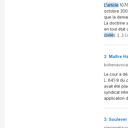
L'article
1076
octobre 2004
que la deman
La doctrine
en tout état 
civile
). […]
L
2
.
Maître H
kohenavoca
La cour a dé
L. 641-9 du 
avait été pla
syndicat int
application 
3
.
Soulever 
simonnetavoc