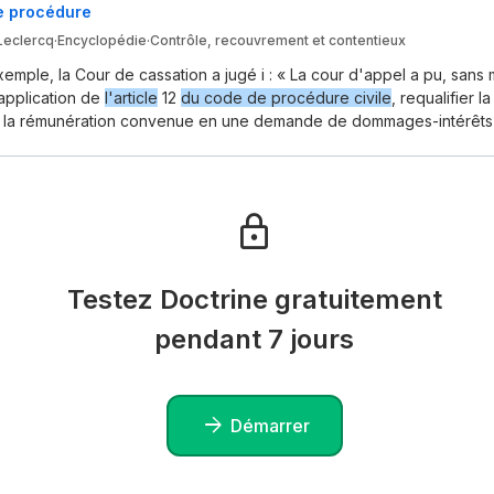
e procédure
Leclercq
·
Encyclopédie
·
Contrôle, recouvrement et contentieux
xemple, la Cour de cassation a jugé i : « La cour d'appel a pu, sans m
 application de
l'article
12
du code de procédure civile
, requalifier 
 la rémunération convenue en une demande de dommages-intérêts 
Testez Doctrine gratuitement
pendant 7 jours
Démarrer