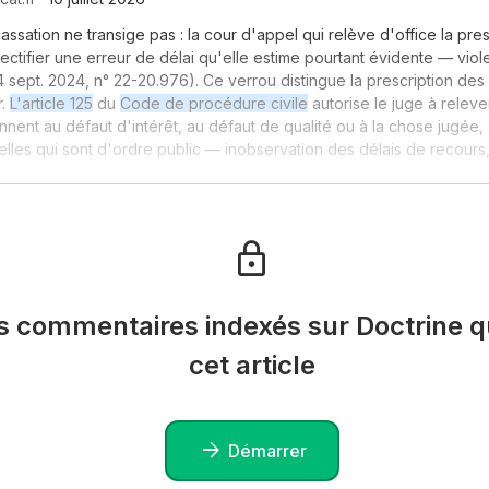
assation ne transige pas : la cour d'appel qui relève d'office la pre
ctifier une erreur de délai qu'elle estime pourtant évidente — vio
 4 sept. 2024, n° 22-20.976). Ce verrou distingue la prescription des 
r.
L'article 125
du
Code de procédure civile
autorise le juge à releve
ennent au défaut d'intérêt, au défaut de qualité ou à la chose jugée, 
elles qui sont d'ordre public — inobservation des délais de recours
es commentaires indexés sur Doctrine qu
cet article
Démarrer