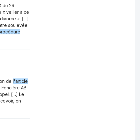
58 du 29
« veiller à ce
divorce ». […]
être soulevée
procédure
tion de
l'article
I Foncière AB
appel. […] Le
ecevoir, en