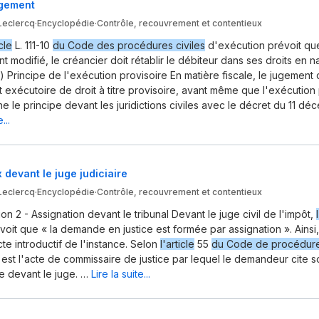
ugement
Leclercq
·
Encyclopédie
·
Contrôle, recouvrement et contentieux
icle
L. 111-10
du Code des procédures civiles
d'exécution prévoit que s
t modifié, le créancier doit rétablir le débiteur dans ses droits en n
a) Principe de l'exécution provisoire En matière fiscale, le jugement
it exécutoire de droit à titre provisoire, avant même que l'exécution
e le principe devant les juridictions civiles avec le décret du 11 déc
...
 devant le juge judiciaire
Leclercq
·
Encyclopédie
·
Contrôle, recouvrement et contentieux
n 2 - Assignation devant le tribunal Devant le juge civil de l'impôt,
voit que « la demande en justice est formée par assignation ». Ainsi,
cte introductif de l'instance. Selon
l'article
55
du Code de procédure 
n est l'acte de commissaire de justice par lequel le demandeur cite 
e devant le juge. …
Lire la suite...