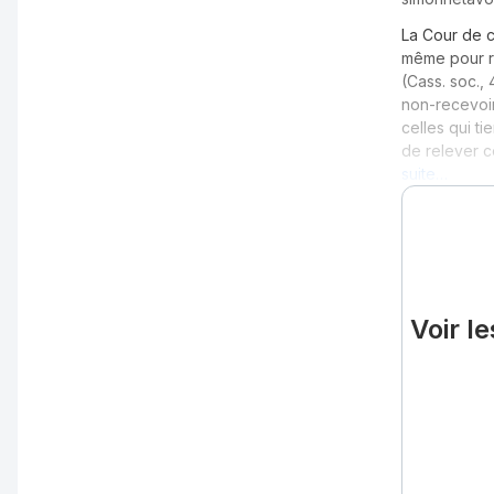
La Cour de c
même pour re
(Cass. soc.,
non-recevoi
celles qui ti
de relever c
suite…
Voir l