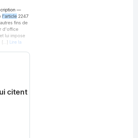
scription —
le
l'article
2247
autres fins de
r d'office
et lui impose
, […]
Lire la
i citent