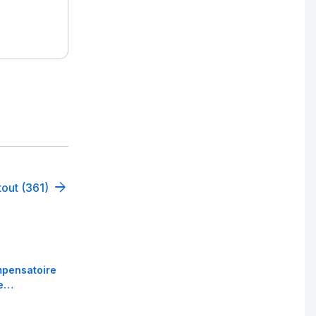
tout (361)
ompensatoire
le…