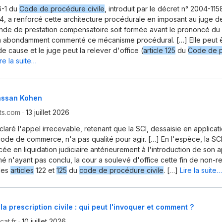
-1 du
Code de procédure civile
, introduit par le décret n° 2004-11
, a renforcé cette architecture procédurale en imposant au juge de 
de de prestation compensatoire soit formée avant le prononcé du 
 a abondamment commenté ce mécanisme procédural. […] Elle peut 
de cause et le juge peut la relever d'office (
article 125
du
Code de 
ire la suite…
assan Kohen
ts.com
·
13 juillet 2026
claré l'appel irrecevable, retenant que la SCI, dessaisie en applica
code de commerce, n'a pas qualité pour agir. […] En l'espèce, la SC
cée en liquidation judiciaire antérieurement à l'introduction de son 
imé n'ayant pas conclu, la cour a soulevé d'office cette fin de non-r
des
articles
122 et
125
du
code de procédure civile
. […]
Lire la suite…
la prescription civile : qui peut l'invoquer et comment ?
at.fr
·
10 juillet 2026