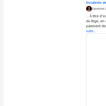
Incidents d
Sandrine 
… À titre d'e
du litige, en
paiement de
suite...