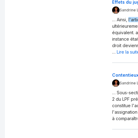
Effets du j
Sandrine 
… Ainsi,
l'art
ultérieuremen
équivalent. 
instance éta
droit devienn
…
Lire la suite
Contentieux
Sandrine 
… Sous-sectio
2 du LPF pré
constitue l'a
l'assignatio
à comparaîtr