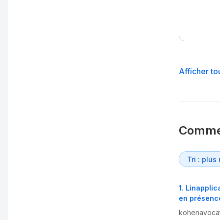
Afficher to
Comme
1
.
Linapplica
en présence
kohenavoca