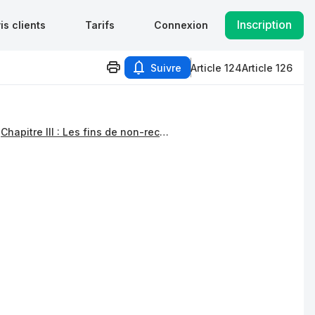
Inscription
is clients
Tarifs
Connexion
Suivre
Article 124
Article 126
Chapitre III : Les fins de non-recevoir