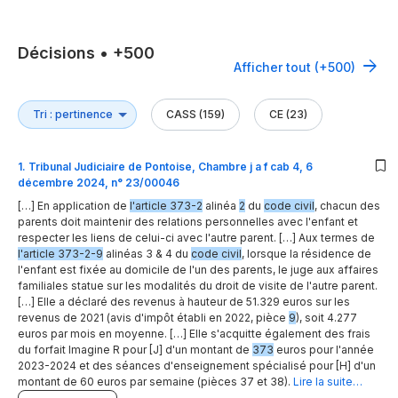
Décisions
•
+500
Afficher tout (+500)
CASS (159)
CE (23)
1
.
Tribunal Judiciaire de Pontoise, Chambre j a f cab 4, 6
décembre 2024, n° 23/00046
[…] En application de
l'article 373-2
alinéa
2
du
code civil
, chacun des
parents doit maintenir des relations personnelles avec l'enfant et
respecter les liens de celui-ci avec l'autre parent. […] Aux termes de
l'article 373-2-9
alinéas 3 & 4 du
code civil
, lorsque la résidence de
l'enfant est fixée au domicile de l'un des parents, le juge aux affaires
familiales statue sur les modalités du droit de visite de l'autre parent.
[…] Elle a déclaré des revenus à hauteur de 51.329 euros sur les
revenus de 2021 (avis d'impôt établi en 2022, pièce
9
), soit 4.277
euros par mois en moyenne. […] Elle s'acquitte également des frais
du forfait Imagine R pour [J] d'un montant de
373
euros pour l'année
2023-2024 et des séances d'enseignement spécialisé pour [H] d'un
montant de 60 euros par semaine (pièces 37 et 38).
Lire la suite…