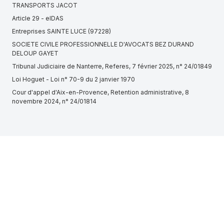
TRANSPORTS JACOT
Article 29 - eIDAS
Entreprises SAINTE LUCE (97228)
SOCIETE CIVILE PROFESSIONNELLE D'AVOCATS BEZ DURAND
DELOUP GAYET
Tribunal Judiciaire de Nanterre, Referes, 7 février 2025, n° 24/01849
Loi Hoguet - Loi n° 70-9 du 2 janvier 1970
Cour d'appel d'Aix-en-Provence, Retention administrative, 8
novembre 2024, n° 24/01814
Cour d'appel de Douai , 1re ch., 2e sect.
CJUE, n° C-351/20, Conclusions de l'avocat général de la Cour, Liviu
Dragnea contre Commission européenne, 15 juillet 2021