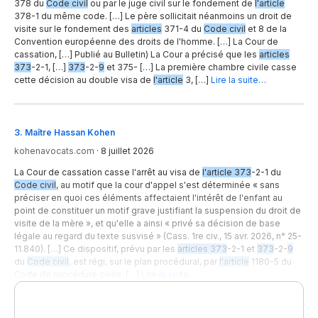
378 du
Code civil
ou par le juge civil sur le fondement de
l'article
378-1 du même code. […] Le père sollicitait néanmoins un droit de
visite sur le fondement des
articles
371-4 du
Code civil
et 8 de la
Convention européenne des droits de l'homme. […] La Cour de
cassation, […] Publié au Bulletin) La Cour a précisé que les
articles
373
-2-1, […]
373
-2-
9
et 375- […] La première chambre civile casse
cette décision au double visa de
l'article
3, […]
Lire la suite…
3
.
Maître Hassan Kohen
kohenavocats.com
·
8 juillet 2026
La Cour de cassation casse l'arrêt au visa de
l'article 373
-2-1 du
Code civil
, au motif que la cour d'appel s'est déterminée « sans
préciser en quoi ces éléments affectaient l'intérêt de l'enfant au
point de constituer un motif grave justifiant la suspension du droit de
visite de la mère », et qu'elle a ainsi « privé sa décision de base
légale au regard du texte susvisé » (Cass. 1re civ., 15 avr. 2026, n° 25-
11.840). […] Ce dispositif, prévu par les
articles 373
-2-1 et
373
-2-
9
du
Code civil
, est régi, sur le plan procédural, par
l'article
1180-5 du
Code de procédure civile. […]
Lire la suite…