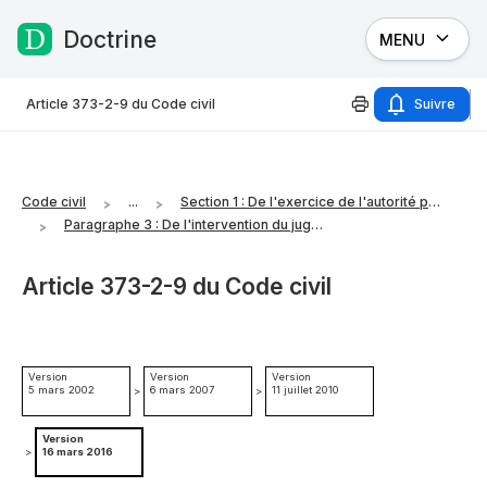
Doctrine
MENU
Passer au contenu
Article 373-2-9 du Code civil
Suivre
Code civil
...
Section 1 : De l'exercice de l'autorité parentale
Paragraphe 3 : De l'intervention du juge aux affaires familiales
Article 373-2-9 du Code civil
Version
Version
Version
5 mars 2002
6 mars 2007
11 juillet 2010
>
>
Version
>
16 mars 2016