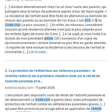
[…] résident alternativement chez l'un et chez l'autre des parents, qui
partagent ainsi le temps de présence auprès d'eux de façon égale. «
La résidence de l'enfant peut être fixée en alternance au domicile de
chacun des parents ou au domicile de l'un d'eux » (art
373
-2-
9
du
Code civil
) Le plus souvent, […] En effet, les tribunaux considèrent
souvent qu'une résidence alternée n'est pas le plus adaptée pour
les enfants âgés de moins de 3 ans. […] A ce sujet, je vous invite à la
lecture de mon précédent
article
:[4] L'existence d'un signe de
dysfonctionnements L'enfant aimerait ne plus être en garde alternée
: il importe de faire évoluer la résidence si les besoins de l'enfant le
commande. […]
Lire la suite…
2
.
La protection de l’enfant face aux violences parentales : le
contrôle renforcé de la première chambre civile sur le retrait de
l’autorité parentale et le…
kohenavocats.com
·
11 juillet 2026
L'articulation des dispositifs civils de retrait de l'autorité parentale et
de délaissement Le
Code civil
organise deux voies principales de
protection de l'enfant contre les défaillances parentales graves. […]
qui peut être prononcé par le juge pénal en application de
l'article