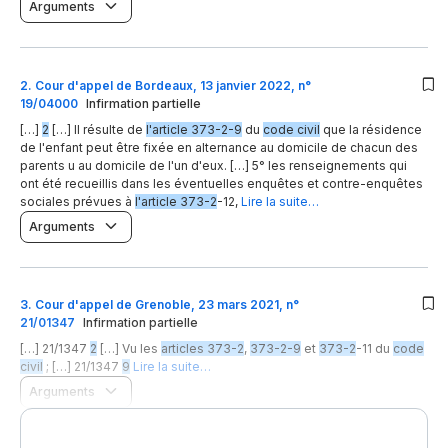
Arguments
2
.
Cour d'appel de Bordeaux, 13 janvier 2022, n°
19/04000
Infirmation partielle
[…]
2
[…] Il résulte de
l'article 373-2-9
du
code civil
que la résidence
de l'enfant peut être fixée en alternance au domicile de chacun des
parents u au domicile de l'un d'eux. […] 5° les renseignements qui
ont été recueillis dans les éventuelles enquêtes et contre-enquêtes
sociales prévues à
l'article 373-2
-12,
Lire la suite…
Arguments
3
.
Cour d'appel de Grenoble, 23 mars 2021, n°
21/01347
Infirmation partielle
[…] 21/1347
2
[…] Vu les
articles 373-2
,
373-2-9
et
373-2
-11 du
code
civil
; […] 21/1347
9
Lire la suite…
Arguments