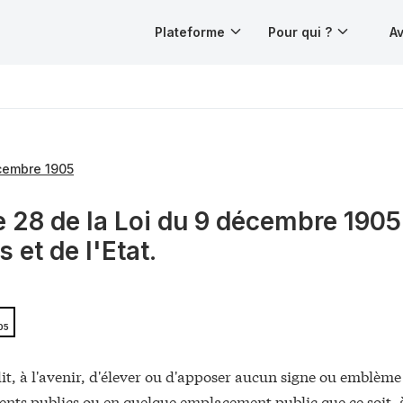
Plateforme
Pour qui ?
Av
cembre 1905
e 28 de la Loi du 9 décembre 190
s et de l'Etat.
05
rdit, à l'avenir, d'élever ou d'apposer aucun signe ou emblème
nts publics ou en quelque emplacement public que ce soit, à