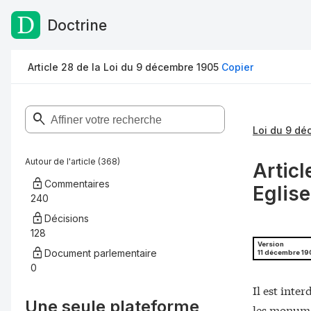
Doctrine
Passer au contenu
Article 28 de la Loi du 9 décembre 1905
Copier
Loi du 9 dé
Autour de l'article (368)
Articl
Commentaires
Eglise
240
Décisions
128
Version
Document parlementaire
11 décembre 19
0
Il est inte
Une seule plateforme,
les monume