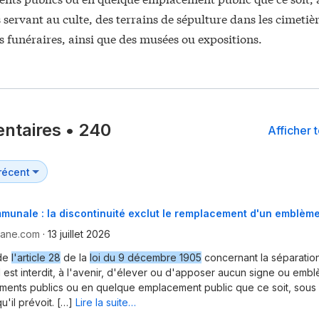
s servant au culte, des terrains de sépulture dans les cimetièr
funéraires, ainsi que des musées ou expositions.
ntaires
•
240
Afficher 
munale : la discontinuité exclut le remplacement d'un emblème
yane.com
·
13 juillet 2026
 de
l'article 28
de la
loi du 9 décembre 1905
concernant la séparation
 il est interdit, à l'avenir, d'élever ou d'apposer aucun signe ou emb
ments publics ou en quelque emplacement public que ce soit, sous
'il prévoit. […]
Lire la suite…