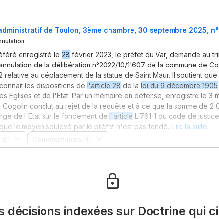
 administratif de Toulon, 3ème chambre, 30 septembre 2025, n°
nnulation
éféré enregistré le
28
février 2023, le préfet du Var, demande au tr
annulation de la délibération n°2022/10/11607 de la commune de Cog
 relative au déplacement de la statue de Saint Maur. Il soutient que 
onnait les dispositions de
l'article 28
de la
loi du 9 décembre 1905
es Eglises et de l'Etat. Par un mémoire en défense, enregistré le 3 m
ogolin conclut au rejet de la requête et à ce que la somme de 2 0
arge de l'Etat sur le fondement de
l'article
L.761-1 du code de justice 
t que le moyen soulevé par le préfet n'est pas fondé.
Lire la suite…
Commentaires
2
1
es décisions indexées sur Doctrine qui ci