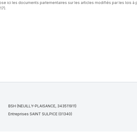
se ici les documents parlementaires sur les articles modifiés par les lois à p
17).
BSH (NEUILLY-PLAISANCE, 343511911)
Entreprises SAINT SULPICE (01340)