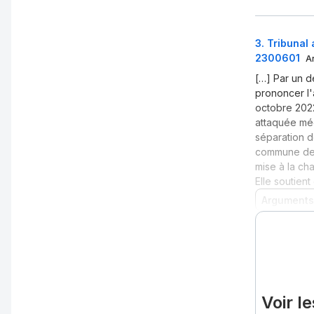
3
.
Tribunal
2300601
A
[…] Par un d
prononcer l'
octobre 2022
attaquée méc
séparation d
commune de C
mise à la ch
Elle soutien
Arguments
Voir l