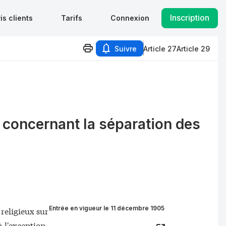
Inscription
is clients
Tarifs
Connexion
Suivre
Article 27
Article 29
5 concernant la séparation des
Entrée en vigueur le 11 décembre 1905
 religieux sur
 l'exception