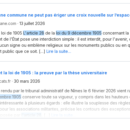
 une commune ne peut pas ériger une croix nouvelle sur l’espac
yane.com
·
13 juillet 2026
a loi de 1905
L'article 28
de la
loi du 9 décembre 1905
concernant la 
t de l'État pose une interdiction simple : il est interdit, pour l'avenir
ucun signe ou emblème religieux sur les monuments publics ou en 
public que ce soit. […]
Lire la suite…
et la loi de 1905 : la preuve par la thèse universitaire
ats.fr
·
30 mars 2026
rendu par le tribunal administratif de Nîmes le 6 février 2026 vient 
cembre 1905
conserve toute sa vigueur, y compris dans les hauteurs
intéressante à plusieurs égards : elle illustre la souplesse des règle
 pour les associations militantes, précise les contours des exception
on posée par
l'article 28
, […]
Lire la suite…