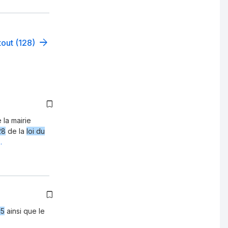
tout (128)
 la mairie
28
de la
loi du
…
05
ainsi que le