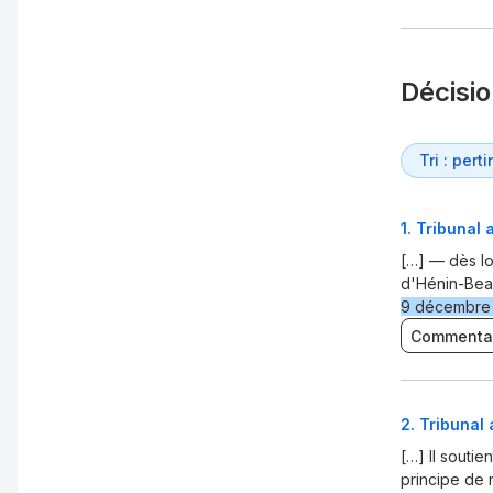
Décisi
1
.
Tribunal 
[…] — dès lo
d'Hénin-Beau
9 décembre
Commenta
2
.
Tribunal 
[…] Il soutie
principe de 