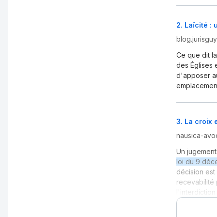
2
.
Laïcité :
blog.jurisgu
Ce que dit l
des Églises e
d'apposer a
emplacement 
3
.
La croix 
nausica-avoc
Un jugement 
loi du 9 dé
décision est 
recevabilité
l'interdicti