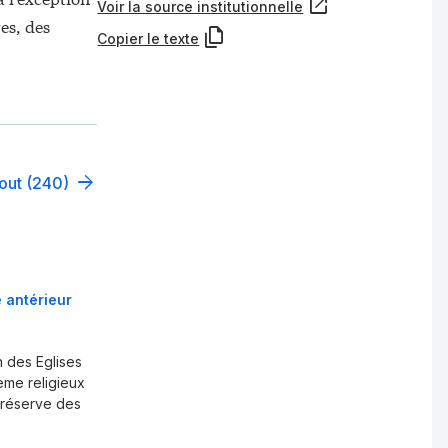
Voir la source institutionnelle
es, des
Copier le texte
tout (240)
 antérieur
 des Eglises
lème religieux
 réserve des