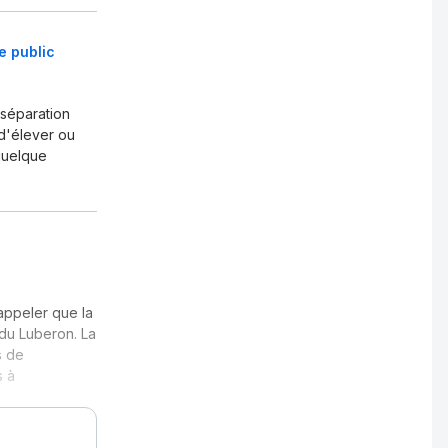
e public
séparation
, d'élever ou
quelque
rappeler que la
 du Luberon. La
s de
s à