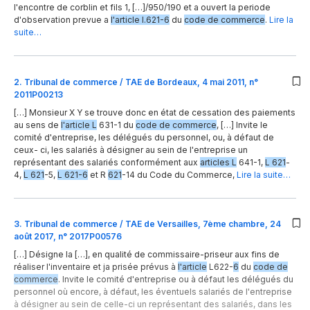
l'encontre de corblin et fils 1, […]/950/190 et a ouvert la periode
d'observation prevue a
l'article l.621-6
du
code de commerce
.
Lire la
suite…
2
.
Tribunal de commerce / TAE de Bordeaux, 4 mai 2011, n°
2011P00213
[…] Monsieur X Y se trouve donc en état de cessation des paiements
au sens de
l'article L
631-1 du
code de commerce
, […] Invite le
comité d'entreprise, les délégués du personnel, ou, à défaut de
ceux- ci, les salariés à désigner au sein de l'entreprise un
représentant des salariés conformément aux
articles L
641-1,
L 621
-
4,
L 621
-5,
L 621-6
et R
621
-14 du Code du Commerce,
Lire la suite…
3
.
Tribunal de commerce / TAE de Versailles, 7ème chambre, 24
août 2017, n° 2017P00576
[…] Désigne la […], en qualité de commissaire-priseur aux fins de
réaliser l'inventaire et ja prisée prévus à
l'article
L622-
6
du
code de
commerce
. Invite le comité d'entreprise ou à défaut les délégués du
personnel où encore, à défaut, les éventuels salariés de l'entreprise
à désigner au sein de celle-ci un représentant des salariés, dans les