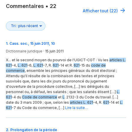
Commentaires
•
22
Afficher tout (22)
1
.
Cass. soc., 15 juin 2011, 10
Dictionnaire juridique
·
15 juin 2011
X... et le second moyen du pourvoi de l'UGICT-CGT : Vu les
articles L.
621
-4,
L. 621
-6,
L. 621
-7, R.
621
-14 et R.
621
-15 du
code de
commerce
, ensemble les principes généraux du droit électoral ;
Attendu qu'il résulte de la combinaison des textes et principes
susvisés que, dans les dix jours du prononcé du jugement
d'ouverture de la procédure collective, […] les délégués du
personnel ou, à défaut, les salariés ; que les salariés élisent […]
L.
621
-4 du
Code de commerce
et
L
. 2132-3 du Code du travail. […]
date du 3 mars 2009 ; que, selon les
articles L. 621
-4, R.
621
-14 et
L.
621
-7 du Code du commerce, […]
Lire la suite…
2
.
Prolongation de la période