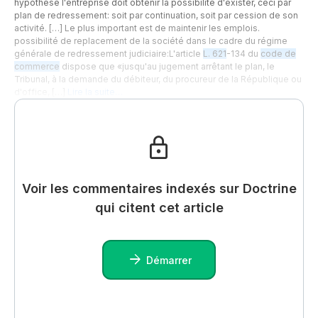
hypothèse l'entreprise doit obtenir la possibilité d'exister, ceci par
plan de redressement: soit par continuation, soit par cession de son
activité. […] Le plus important est de maintenir les emplois.
possibilité de replacement de la société dans le cadre du régime
générale de redressement judiciaire:L'article
L. 621
-134 du
code de
commerce
dispose que «jusqu'au jugement arrêtant le plan, le
Tribunal, à la demande du débiteur, du procureur de la République ou
d'office, […]
Lire la suite…
Voir les commentaires indexés sur Doctrine
qui citent cet article
Démarrer