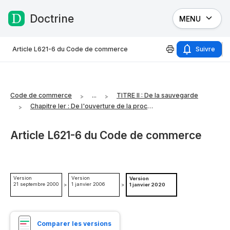
Doctrine
MENU
Passer au contenu
Article L621-6 du Code de commerce
Suivre
Code de commerce
...
TITRE II : De la sauvegarde
Chapitre Ier : De l'ouverture de la procédure
Article L621-6 du Code de commerce
Version
Version
Version
21 septembre 2000
1 janvier 2006
>
>
1 janvier 2020
Comparer les versions