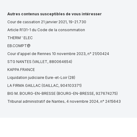
Autres contenus susceptibles de vous intéresser
Cour de cassation 21 janvier 2021, 19-21.730
Article R131-1 du Code de la consommation
THERM ' ELEC
EB.COMPT@
Cour d'appel de Rennes 10 novembre 2023, n° 21/00424
STG NANTES (VALLET, 880064654)
KAPPA FRANCE
Liquidation judiciaire Eure-et-Loir (28)
LA FIRMA GAILLAC (GAILLAC, 904103371)
BIG M. BOURG-EN-BRESSE (BOURG-EN-BRESSE, 927674275)
Tribunal administratif de Nantes, 4 novembre 2024, n° 2415643
Cour d'appel d'Aix-en-Provence, Chambre 2-4, 22 mai 2019, n°
18/15196