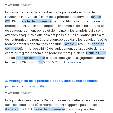
www.terrillon.com
La demande de replacement est faite par le débiteur lors de
l'audience intervenant à la fin de la période d'observation (
article
621
-134 du
code de commerce
). a. objectifs de la procédure de
redressement judiciaire: L'objectif fondamental de la loi du 1985 est
de sauvegarder l'entreprise et de maintenir les emplois qui y sont
attachés chaque fois que cela est possible. La liquidation judiciaire
de l'entreprise ne peut être prononcée que dans les conditions où le
redressement n'apparaît pas possible (
l'article L
. 622-1 du
code de
commerce
). […] b. possibilité de replacement de la société dans le
cadre du régime générale de redressement judiciaire:
L'article L. 621
-
134 du
code de commerce
dispose que «jusqu'au jugement arrêtant
le plan, […] Ch. com. 6/
06
/2000 5 C. […]
Lire la suite…
3
.
Prolongation de la période d’observation du redressement
judiciaire, régime simplifié
www.terrillon.com
La liquidation judiciaire de l'entreprise ne peut être prononcée que
dans les conditions où le redressement n'apparaît pas possible
(
l'article L
. 622-1 du
code de commerce
). Dans chaque autre