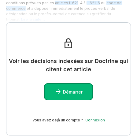
conditions prévues par les
articles L 621
-4 à
L 621-6
du
code de
commerce
et à déposer immédiatement le procès verbal de
désignation ou le procès-verbal de carence au greffier du
tribunal.
Lire la suite…
Voir les décisions indexées sur Doctrine qui
citent cet article
Démarrer
Vous avez déjà un compte ?
Connexion