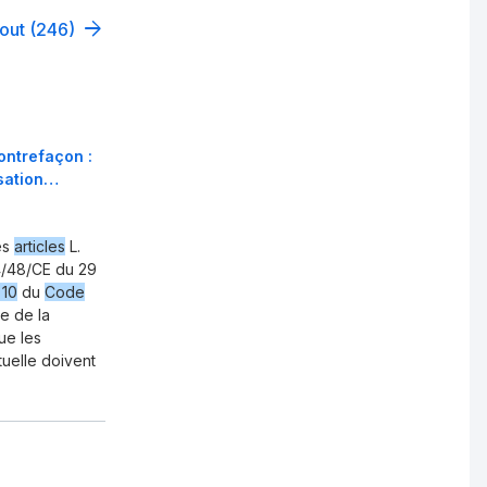
tout (246)
ontrefaçon :
ssation…
es
articles
L.
4/48/CE du 29
 10
du
Code
e de la
ue les
tuelle doivent