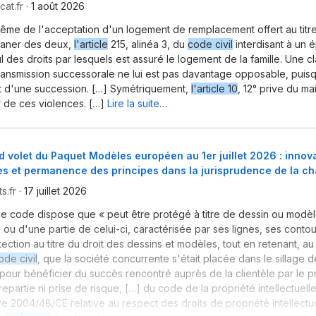
at.fr
·
1 août 2026
même de l'acceptation d'un logement de remplacement offert au tit
émaner des deux,
l'article
215, alinéa 3, du
code civil
interdisant à un 
l des droits par lesquels est assuré le logement de la famille. Une c
transmission successorale ne lui est pas davantage opposable, puisqu
t d'une succession. […] Symétriquement,
l'article 10
, 12° prive du ma
r de ces violences. […]
Lire la suite…
 volet du Paquet Modèles européen au 1er juillet 2026 : innov
es et permanence des principes dans la jurisprudence de la 
s.fr
·
17 juillet 2026
e code dispose que « peut être protégé à titre de dessin ou modè
 ou d'une partie de celui-ci, caractérisée par ses lignes, ses contou
tection au titre du droit des dessins et modèles, tout en retenant, au
ode civil
, que la société concurrente s'était placée dans le sillage d
pour bénéficier du succès rencontré auprès de la clientèle par le pr
epartie ni prise de risque, […] du code de la propriété intellectuell
ive 2004/48/CE relative au respect des droits de propriété intellectu