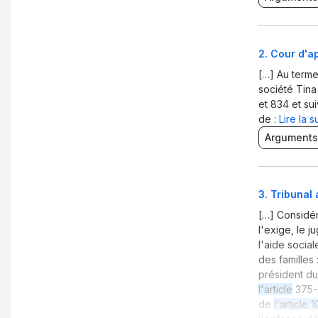
2
.
Cour d'ap
[…] Au terme
société Tin
et 834 et su
de :
Lire la s
Arguments
3
.
Tribunal 
[…] Considé
l'exige, le 
l'aide socia
des familles 
président du
l'article
375-
de
l'article 1