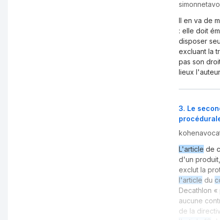
simonnetavoc
Il en va de 
: elle doit 
disposer seu
excluant la 
pas son droi
lieux l'auteu
3
.
Le second
procédural
kohenavocat
L'article
de c
d'un produit,
exclut la pro
l'article
du
c
Decathlon « 
aucune contr
de la direct