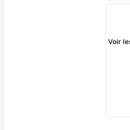
l'article 10
d
Voir l