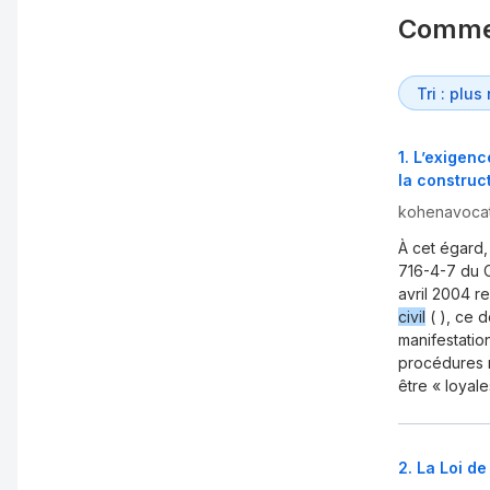
Comme
1
.
L’exigenc
la construc
kohenavocat
À cet égard,
716-4-7 du C
avril 2004 re
civil
( ), ce 
manifestatio
procédures n
être « loyal
2
.
La Loi de