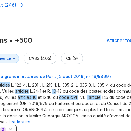
ut (246)
ons
•
+500
Afficher t
CASS (405)
CE (9)
de grande instance de Paris, 2 août 2019, n° 19/53997
ticles
L. 122-4, L. 231-, L. 215-1, L. 335-2, L. 335-3, L. 335-4 du code 
e, Vu les
articles
L.34-1 et R.
10
-13 du code des postes et des commun
s, Vu les
articles 10
et 1240 du
code civil
, Vu
l'article
145 du code d
e règlement (UE) 2016/679 du Parlement européen et du Conseil du 27
la société ORANGE S.A. de communiquer au plus tard trois semain
e la décision, à Maître Guéorgui AKOPOV- en sa qualité d'avocat de
se -
Lire la suite…
3