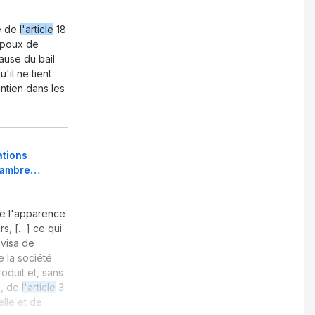
re de
l'article
18
époux de
lause du bail
'il ne tient
intien dans les
ations
chambre…
le l'apparence
rs, […] ce qui
 visa de
e la société
oduit et, sans
e, de
l'article
3
elle et de