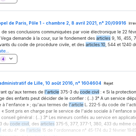
pel de Paris, Pôle 1 - chambre 2, 8 avril 2021, n° 20/09916
Irre
 de ses conclusions communiquées par voie électronique le 22 févri
a Vega demande à la cour, sur le fondement des
articles
9, 16, 455, 7
ivants du code de procédure civile, et des
articles 10
, 544 et 1240 
uite…
4
administratif de Lille, 10 août 2016, n° 1604604
Rejet
rant qu'aux termes de
l'article
375-3 du
code civil
: « Si la protectio
juge des enfants peut décider de le confier : (…) 3° A un service dé
le à l'enfance » ; qu'aux termes de
l'article
L. 222-5 du code de l'acti
: « Sont pris en charge par le service de l'aide sociale à l'enfance 
 conseil général : (…) 3° Les mineurs confiés au service en applicat
3 du
code civil
, des
articles
375-5, 377, 377-1, 380, 433 du même c
0
et du 4° de
l'article
15 de l'ordonnance n° 45-174 du 2 février 1945