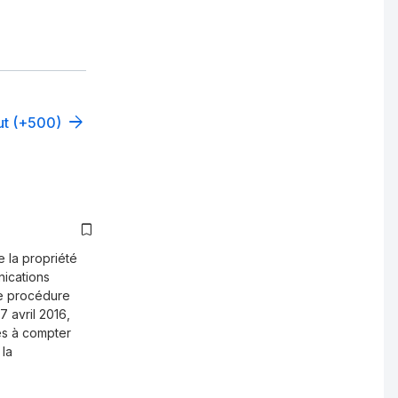
out (+500)
de la propriété
ications
e procédure
 avril 2016,
es à compter
 la