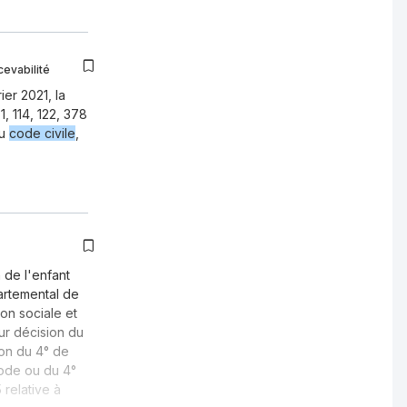
cevabilité
er 2021, la
1, 114, 122, 378
du
code civile
,
n de l'enfant
partemental de
on sociale et
sur décision du
ion du 4° de
ode ou du 4°
 relative à