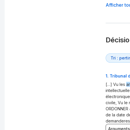
Afficher to
Décisi
1
.
Tribunal 
[…] Vu les
ar
intellectuell
électronique
civile, Vu l
ORDONNER à 
de la date d
demanderes
Arguments