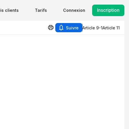
Inscription
is clients
Tarifs
Connexion
Suivre
Article 9-1
Article 11