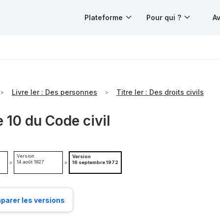
Plateforme
Pour qui ?
Av
Livre Ier : Des personnes
Titre Ier : Des droits civils
e 10 du Code civil
Version
Version
14 août 1927
>
>
16 septembre 1972
arer les versions