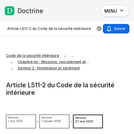
Doctrine
MENU
Passer au contenu
Article L511-2 du Code de la sécurité intérieure
Suivre
Code de la sécurité intérieure
...
Chapitre Ier : Missions, recrutement et modalités d'exercice
Section 2 : Nomination et agrément
Article L511-2 du Code de la sécurité
intérieure
Version
Version
Version
1 mai 2012
1 janvier 2020
>
>
27 mai 2021