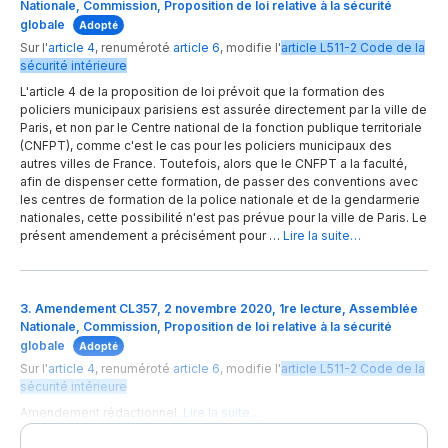
Nationale, Commission, Proposition de loi relative à la sécurité
globale
Adopté
Sur l'
article 4
,
renuméroté
article 6
,
modifie
l'
article
L511-2
Code de la
sécurité intérieure
L'article 4 de la proposition de loi prévoit que la formation des
policiers municipaux parisiens est assurée directement par la ville de
Paris, et non par le Centre national de la fonction publique territoriale
(CNFPT), comme c'est le cas pour les policiers municipaux des
autres villes de France. Toutefois, alors que le CNFPT a la faculté,
afin de dispenser cette formation, de passer des conventions avec
les centres de formation de la police nationale et de la gendarmerie
nationales, cette possibilité n'est pas prévue pour la ville de Paris. Le
présent amendement a précisément pour …
Lire la suite…
3. Amendement CL357, 2 novembre 2020, 1re lecture, Assemblée
Nationale, Commission, Proposition de loi relative à la sécurité
globale
Adopté
Sur l'
article 4
,
renuméroté
article 6
,
modifie
l'
article
L511-2
Code de la
sécurité intérieure
Amendement rédactionnel.
Lire la suite…