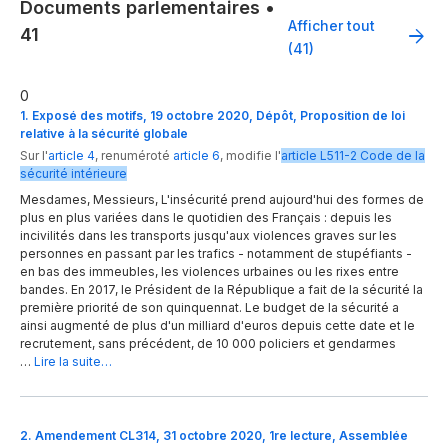
Documents parlementaires
•
Afficher tout
41
(41)
0
1. Exposé des motifs, 19 octobre 2020, Dépôt, Proposition de loi
relative à la sécurité globale
Sur l'
article 4
,
renuméroté
article 6
,
modifie
l'
article
L511-2
Code de la
sécurité intérieure
Mesdames, Messieurs, L'insécurité prend aujourd'hui des formes de
plus en plus variées dans le quotidien des Français : depuis les
incivilités dans les transports jusqu'aux violences graves sur les
personnes en passant par les trafics - notamment de stupéfiants -
en bas des immeubles, les violences urbaines ou les rixes entre
bandes. En 2017, le Président de la République a fait de la sécurité la
première priorité de son quinquennat. Le budget de la sécurité a
ainsi augmenté de plus d'un milliard d'euros depuis cette date et le
recrutement, sans précédent, de 10 000 policiers et gendarmes
…
Lire la suite…
2. Amendement CL314, 31 octobre 2020, 1re lecture, Assemblée