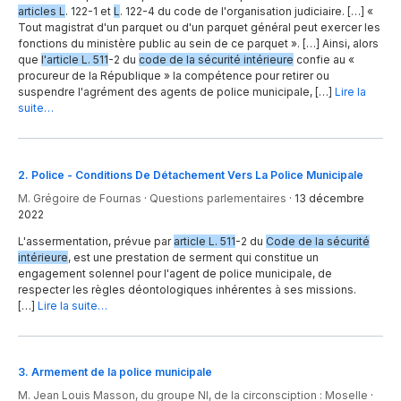
articles L
. 122-1 et
L
. 122-4 du code de l'organisation judiciaire. […] «
Tout magistrat d'un parquet ou d'un parquet général peut exercer les
fonctions du ministère public au sein de ce parquet ». […] Ainsi, alors
que
l'article L. 511
-2 du
code de la sécurité intérieure
confie au «
procureur de la République » la compétence pour retirer ou
suspendre l'agrément des agents de police municipale, […]
Lire la
suite…
2
.
Police - Conditions De Détachement Vers La Police Municipale
M. Grégoire de Fournas
·
Questions parlementaires
·
13 décembre
2022
L'assermentation, prévue par
article L. 511
-2 du
Code de la sécurité
intérieure
, est une prestation de serment qui constitue un
engagement solennel pour l'agent de police municipale, de
respecter les règles déontologiques inhérentes à ses missions.
[…]
Lire la suite…
3
.
Armement de la police municipale
M. Jean Louis Masson, du groupe NI, de la circonsciption : Moselle
·