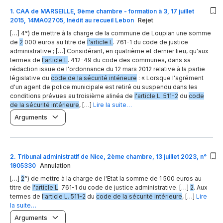
1
.
CAA de MARSEILLE, 9ème chambre - formation à 3, 17 juillet
2015, 14MA02705, Inédit au recueil Lebon
Rejet
[…] 4°) de mettre à la charge de la commune de Loupian une somme
de
2
000 euros au titre de
l'article L
. 761-1 du code de justice
administrative ; […] Considérant, en quatrième et dernier lieu, qu'aux
termes de
l'article L
. 412-49 du code des communes, dans sa
rédaction issue de l'ordonnance du 12 mars 2012 relative à la partie
législative du
code de la sécurité intérieure
: « Lorsque l'agrément
d'un agent de police municipale est retiré ou suspendu dans les
conditions prévues au troisième alinéa de
l'article L. 511-2
du
code
de la sécurité intérieure
, […]
Lire la suite…
Arguments
2
.
Tribunal administratif de Nice, 2ème chambre, 13 juillet 2023, n°
1905330
Annulation
[…]
2
°) de mettre à la charge de l'Etat la somme de 1 500 euros au
titre de
l'article L
. 761-1 du code de justice administrative. […]
2
. Aux
termes de
l'article L. 511-2
du
code de la sécurité intérieure
, […]
Lire
la suite…
Arguments