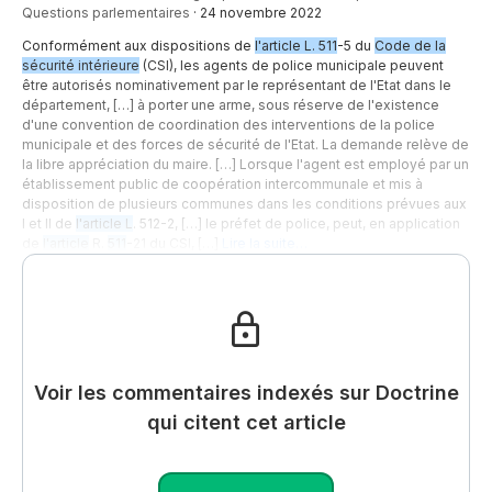
Questions parlementaires
·
24 novembre 2022
Conformément aux dispositions de
l'article L. 511
-5 du
Code de la
sécurité intérieure
(CSI), les agents de police municipale peuvent
être autorisés nominativement par le représentant de l'Etat dans le
département, […] à porter une arme, sous réserve de l'existence
d'une convention de coordination des interventions de la police
municipale et des forces de sécurité de l'Etat. La demande relève de
la libre appréciation du maire. […] Lorsque l'agent est employé par un
établissement public de coopération intercommunale et mis à
disposition de plusieurs communes dans les conditions prévues aux
I et II de
l'article L
. 512-2, […] le préfet de police, peut, en application
de
l'article
R.
511
-21 du CSI, […]
Lire la suite…
Voir les commentaires indexés sur Doctrine
qui citent cet article