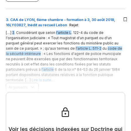
3
.
CAA de LYON, 6ème chambre - formation à 3, 30 août 2018,
16LY03827, Inédit au recueil Lebon
Rejet
[…]
2
. Considérant que selon
l'article L
. 122-4 du code de
l'organisation judiciaire : « Tout magistrat d'un parquet ou d'un
parquet général peut exercer les fonctions du ministère public au
sein de ce parquet. » ; qu'aux termes de
l'article L. 511-2
du
code de
la sécurité intérieure
: « Les fonctions d'agent de police municipale
ne peuvent être exercées que par des fonctionnaires territoriaux
recrutés à cet effet dans les conditions fixées par les statuts
particuliers prévus à
l'article
6 de la loi n° 84-53 du 26 janvier 1984
portant dispositions statutaires relatives à la fonction publique
territoriale. […]
Lire la suite…
Arguments
Voir les décisions indexées sur Doctrine qui