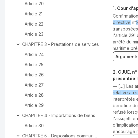
Article 20
1
.
Cour d'ap
Article 21
Confirmati
directive
n°
Article 22
transposées 
Article 23
l'article 29
arrêté du mi
CHAPITRE 3 - Prestations de services
maritime prév
Article 24
Argument
Article 25
2
.
CJUE, n°
Article 26
présentée l
Article 27
—
[…] Les ar
relative au 
Article 28
interprétés 
Article 29
bénéfice du 
refusé lorsq
CHAPITRE 4 - Importations de biens
l'assujetti 
d'implication
Article 30
encouragé ni
CHAPITRE 5 - Dispositions communes aux chapitres 1 et 