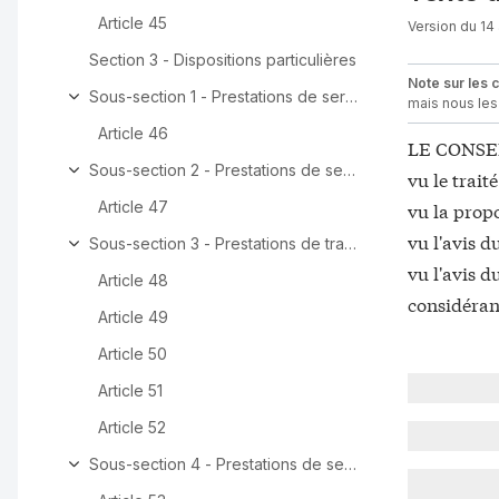
Article 45
Version du 14 
Section 3 - Dispositions particulières
Note sur les 
Sous-section 1 - Prestations de services des intermédia
mais nous les 
Article 46
LE CONSE
Sous-section 2 - Prestations de services rattachées à 
vu le trai
Article 47
vu la prop
vu l'avis 
Sous-section 3 - Prestations de transport
vu l'avis 
Article 48
considérant
Article 49
Article 50
Article 51
Article 52
Sous-section 4 - Prestations de services culturels, artis