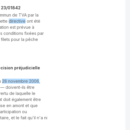
° 23/01842
commun de TVA par la
cette
directive
ont été
ation est prévue à
s conditions fixées par
 filets pour la pêche
ision préjudicielle
u
28 novembre 2006
,
— doivent-ils être
ertu de laquelle le
nt doit également être
mise en amont et que
articipation ou
ire, et le fait qu'il n'a ni