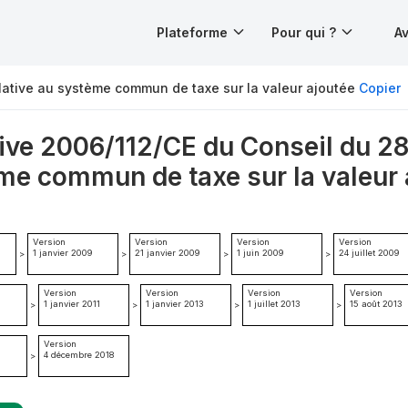
Plateforme
Pour qui ?
Av
ative au système commun de taxe sur la valeur ajoutée
Copier
tive 2006/112/CE du Conseil du 2
me commun de taxe sur la valeur 
Version
Version
Version
Version
1 janvier 2009
21 janvier 2009
1 juin 2009
24 juillet 2009
>
>
>
>
Version
Version
Version
Version
1 janvier 2011
1 janvier 2013
1 juillet 2013
15 août 2013
>
>
>
>
Version
4 décembre 2018
>