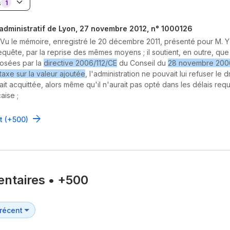
s
1
 administratif de Lyon, 27 novembre 2012, n° 1000126
 Vu le mémoire, enregistré le 20 décembre 2011, présenté pour M. 
requête, par la reprise des mêmes moyens ; il soutient, en outre, que
posées par la
directive 2006/112/CE
du Conseil du
28 novembre 2006
axe sur la valeur ajoutée
, l'administration ne pouvait lui refuser le 
ait acquittée, alors même qu'il n'aurait pas opté dans les délais requi
aise ;
ut (+500)
ntaires
•
+500