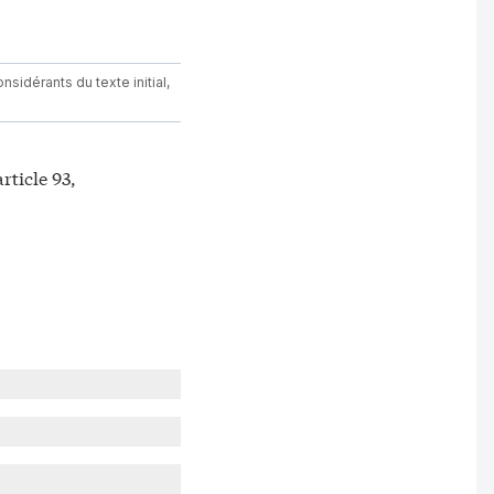
sidérants du texte initial,
ticle 93,
nifestations similaires, services accessoires au transport, expertises