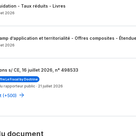
n avion ou d'un train
uidation - Taux réduits - Livres
llet 2026
urel, d'électricité, et de chaleur ou de froid via les réseaux de cha
mp d’application et territorialité - Offres composites - Étendu
llet 2026
 de biens
ns s/ CE, 16 juillet 2026, n° 498533
ffre Le Fiscal by Doctrine
u rapporteur public
·
21 juillet 2026
ut (+500)
du document