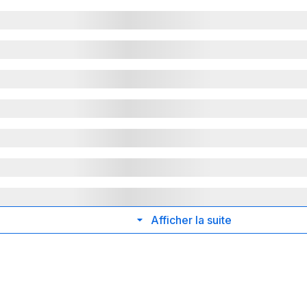
ion
tion à des fins de consommation à bord de navires, d’aéronefs ou de
odiffusion et de télévision et services fournis par voie électroniq
Afficher la suite
 assujetties établies hors de la Communauté
sition et la non-imposition