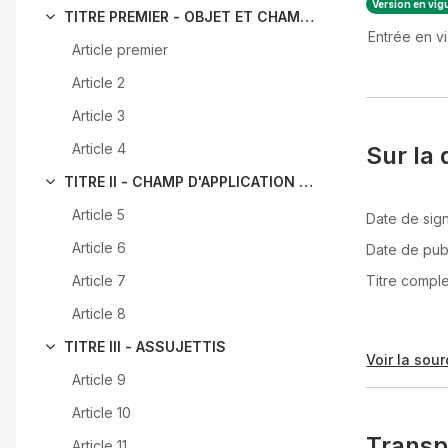
Version en vig
TITRE PREMIER - OBJET ET CHAMP D'APPLICATION
Entrée en v
Article premier
Article 2
Article 3
Article 4
Sur la 
TITRE II - CHAMP D'APPLICATION TERRITORIAL
Article 5
Date de sign
Article 6
Date de pub
Titre comple
Article 7
Article 8
TITRE III - ASSUJETTIS
Voir la sour
Article 9
Article 10
Transp
Article 11