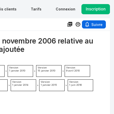
Inscription
is clients
Tarifs
Connexion
Suivre
8 novembre 2006 relative au
ajoutée
Version
Version
Version
1 janvier 2010
15 janvier 2010
9 avril 2010
>
>
>
Version
Version
Version
1 janvier 2014
1 janvier 2015
1 juin 2016
>
>
>