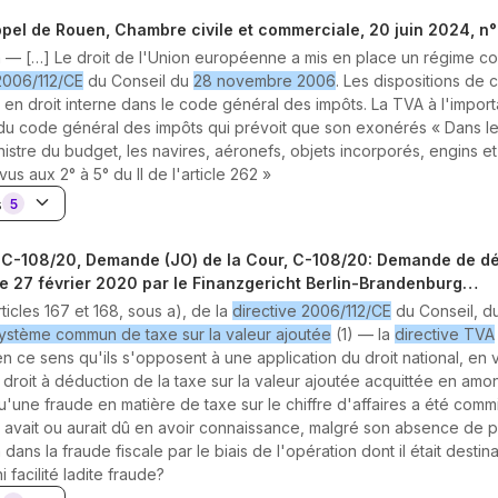
pel de Rouen, Chambre civile et commerciale, 20 juin 2024, n
on —
[…] Le droit de l'Union européenne a mis en place un régime 
2006/112/CE
du Conseil du
28 novembre 2006
. Les dispositions de 
en droit interne dans le code général des impôts. La TVA à l'import
1 du code général des impôts qui prévoit que son exonérés « Dans le
nistre du budget, les navires, aéronefs, objets incorporés, engins et
us aux 2° à 5° du II de l'article 262 »
s
5
 C-108/20, Demande (JO) de la Cour, C-108/20: Demande de déc
e 27 février 2020 par le Finanzgericht Berlin-Brandenburg…
ticles 167 et 168, sous a), de la
directive 2006/112/CE
du Conseil, d
système commun de taxe sur la valeur ajoutée
(1) — la
directive TVA
en ce sens qu'ils s'opposent à une application du droit national, en v
droit à déduction de la taxe sur la valeur ajoutée acquittée en amo
u'une fraude en matière de taxe sur le chiffre d'affaires a été com
en avait ou aurait dû en avoir connaissance, malgré son absence de p
 dans la fraude fiscale par le biais de l'opération dont il était destinata
 facilité ladite fraude?
3