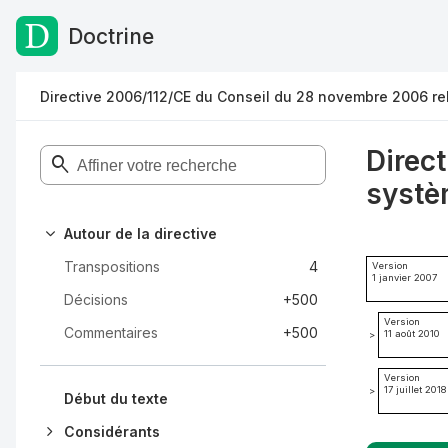
Doctrine
Passer au contenu
Directive 2006/112/CE du Conseil du 28 novembre 2006 rel
Direc
systè
Autour de la directive
Transpositions
4
Version
1 janvier 2007
Décisions
+500
Version
Commentaires
+500
11 août 2010
>
Version
17 juillet 2018
>
Début du texte
Considérants