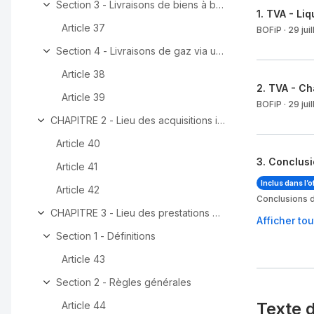
Section 3 - Livraisons de biens à bord d'un bateau, d'u
1
.
TVA - Liq
Article 37
BOFiP
·
29 jui
Section 4 - Livraisons de gaz via un système de gaz nat
Article 38
2
.
TVA - Cha
Article 39
BOFiP
·
29 jui
CHAPITRE 2 - Lieu des acquisitions intracommunautaires
Article 40
3
.
Conclusio
Article 41
Inclus dans l’o
Article 42
Conclusions d
CHAPITRE 3 - Lieu des prestations de services
Afficher to
Section 1 - Définitions
Article 43
Section 2 - Règles générales
Texte 
Article 44