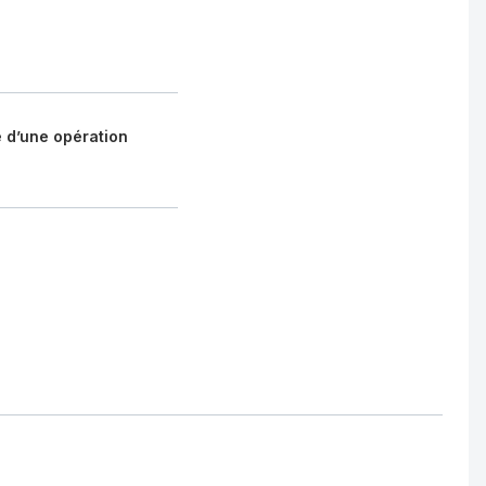
uffage et de refroidissement
e d’une opération