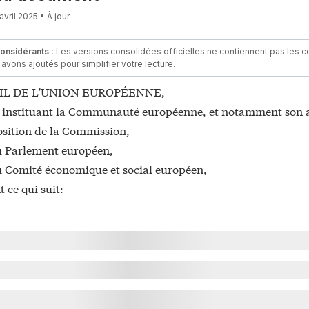
avril 2025 • À jour
considérants :
Les versions consolidées officielles ne contiennent pas les con
ires
avons ajoutés pour simplifier votre lecture.
IL DE L'UNION EUROPÉENNE,
un bien immeuble
té instituant la Communauté européenne, et notamment son ar
osition de la Commission,
du Parlement européen,
du Comité économique et social européen,
 ce qui suit:
tiques, sportifs, scientifiques, éducatifs et de divertissement et ma