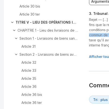
Argument
Article 30 bis
3
.
Tribunal
Article 30 ter
Rejet —
[…]
TITRE V - LIEU DES OPÉRATIONS IMPOSABLES
fins que la 
conditions 
CHAPITRE 1 - Lieu des livraisons de biens
commun de t
Section 1 - Livraisons de biens sans transport
taxe qu'il av
interne franç
Article 31
Section 2 - Livraisons de biens avec transport
Afficher to
Article 32
Article 33
Article 35
Comme
Article 36
Article 36 bis
Article 36 ter