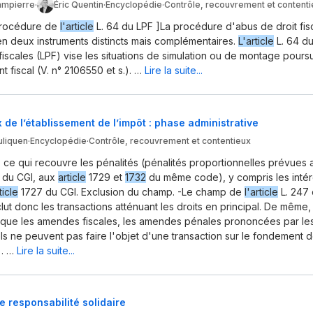
ampierre
·
Éric Quentin
·
Encyclopédie
·
Contrôle, recouvrement et content
 Procédure de
l'article
L. 64 du LPF ]La procédure d'abus de droit fis
en deux instruments distincts mais complémentaires.
L'article
L. 64 du
iscales (LPF) vise les situations de simulation ou de montage poursu
 fiscal (V. n° 2106550 et s.). …
Lire la suite...
 de l’établissement de l’impôt : phase administrative
uliquen
·
Encyclopédie
·
Contrôle, recouvrement et contentieux
), ce qui recouvre les pénalités (pénalités proportionnelles prévues a
 du CGI, aux
article
1729 et
1732
du même code), y compris les intér
ticle
1727 du CGI. Exclusion du champ. -Le champ de
l'article
L. 247 
 exclut donc les transactions atténuant les droits en principal. De même, 
que les amendes fiscales, les amendes pénales prononcées par les
ls ne peuvent pas faire l'objet d'une transaction sur le fondement 
 . …
Lire la suite...
 responsabilité solidaire