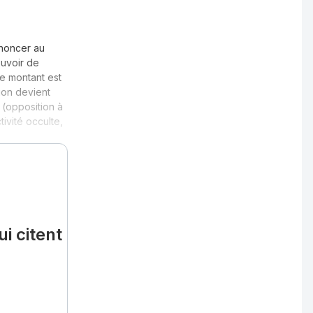
énoncer au
ouvoir de
 le montant est
ion devient
 (opposition à
ivité occulte,
i citent