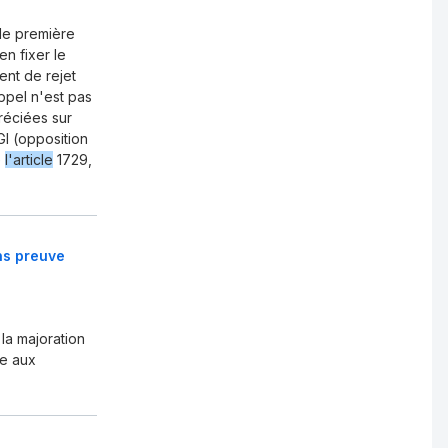
 de première
en fixer le
ent de rejet
appel n'est pas
préciées sur
I (opposition
e
l'article
1729,
ans preuve
 la majoration
le aux