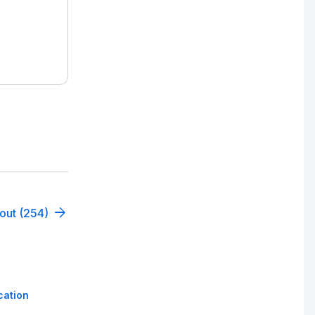
tout (254)
cation