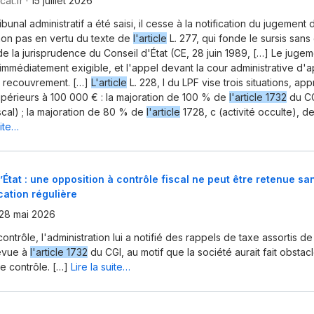
at.fr
·
15 juillet 2026
ibunal administratif a été saisi, il cesse à la notification du jugement
non pas en vertu du texte de
l'article
L. 277, qui fonde le sursis sans 
de la jurisprudence du Conseil d'État (CE, 28 juin 1989, […] Le jugem
 immédiatement exigible, et l'appel devant la cour administrative d'
u recouvrement. […]
L'article
L. 228, I du LPF vise trois situations, ap
upérieurs à 100 000 € : la majoration de 100 % de
l'article 1732
du CG
iscal) ; la majoration de 80 % de
l'article
1728, c (activité occulte), d
uite…
’État : une opposition à contrôle fiscal ne peut être retenue s
cation régulière
28 mai 2026
contrôle, l'administration lui a notifié des rappels de taxe assortis de
évue à
l'article 1732
du CGI, au motif que la société aurait fait obstac
e contrôle. […]
Lire la suite…