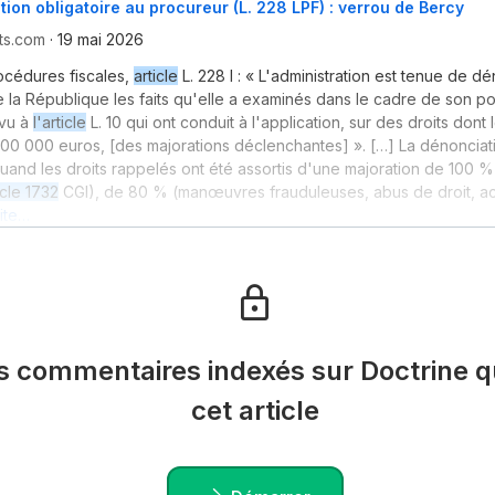
ion obligatoire au procureur (L. 228 LPF) : verrou de Bercy
ts.com
·
19 mai 2026
océdures fiscales,
article
L. 228 I : « L'administration est tenue de d
 la République les faits qu'elle a examinés dans le cadre de son p
évu à
l'article
L. 10 qui ont conduit à l'application, sur des droits dont
100 000 euros, [des majorations déclenchantes] ». […] La dénonciat
quand les droits rappelés ont été assortis d'une majoration de 100 %
icle 1732
CGI), de 80 % (manœuvres frauduleuses, abus de droit, act
uite…
es commentaires indexés sur Doctrine qu
cet article