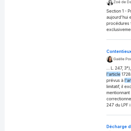
Zoé de D
Section 1 -
aujourd'hui 
procédures f
exclusivement
Contentieux
Gaëlle Po
… L. 247, 3°
l'article
1728
prévus à
l'ar
limitatif, il
mentionnant 
correctionne
247 du LPF i
Décharge de