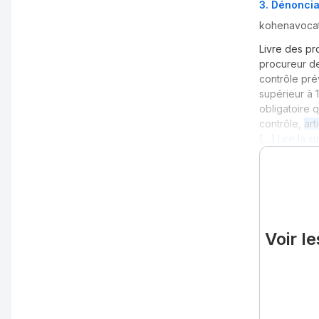
3
.
Dénonciat
kohenavoca
Livre des pr
procureur de
contrôle pr
supérieur à 
obligatoire 
contrôle,
art
[…]
Lire la s
Voir l