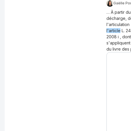
Gaëlle Po
… À partir d
décharge, dét
l'articulati
l'article
L. 24
2008 i , dont
s'appliquent
du livre des