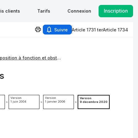
Inscription
is clients
Tarifs
Connexion
Suivre
Article 1731 ter
Article 1734
4 : Opposition à fonction et obstacle au contrôle de l'impôt
s
Version
Version
Version
1 juin 2004
1 janvier 2006
>
>
>
9 décembre 2020