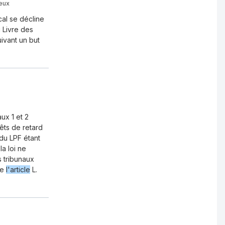
ieux
cal se décline
 Livre des
ivant un but
ux 1 et 2
êts de retard
du LPF étant
la loi ne
 tribunaux
de
l'article
L.