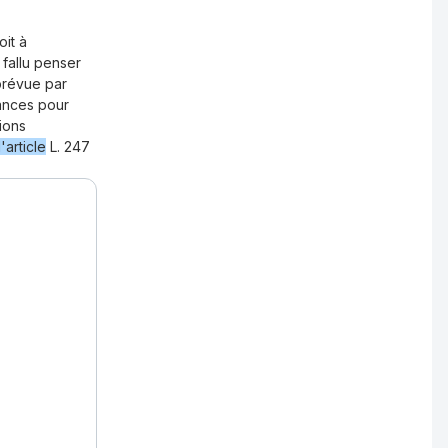
oit à
 fallu penser
 prévue par
nances pour
ions
l'article
L. 247