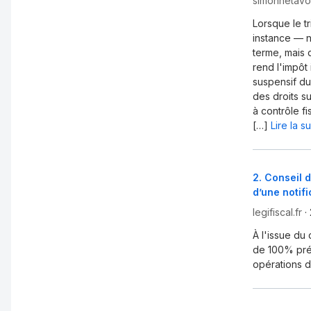
simonnetavoc
Lorsque le tr
instance — 
terme, mais 
rend l'impôt
suspensif d
des droits s
à contrôle f
[…]
Lire la s
2
.
Conseil d
d’une notifi
legifiscal.fr
·
À l'issue du 
de 100% pr
opérations d