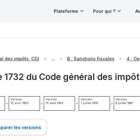
Plateforme
Pour qui ?
Av
l des impôts, CGI
...
B : Sanctions fiscales
e 1732 du Code général des impôt
Version
Version
Version
Version
15 avril 1952
15 août 1954
1 juillet 1979
9 juillet 1987
>
>
>
>
arer les versions