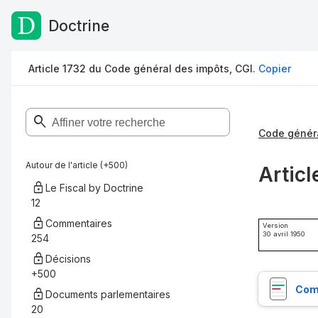
Doctrine
Passer au contenu
Article 1732 du Code général des impôts, CGI.
Copier
Code généra
Autour de l'article (+500)
Articl
Le Fiscal by Doctrine
12
Commentaires
Version
30 avril 1950
254
Décisions
+500
Comp
Documents parlementaires
20