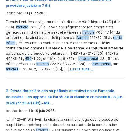
procédure judiciaire ? (fr)
lagbd.org
·
11 juillet 2026
Depuis l'entrée en vigueur des lois dites de bioéthique du 29 juillet
1994,
l'article
16-11 [1] du code civil réglemente les empreintes
génétiques. […] de nature sexuelle visées à
l'article
706-47 [4] du
présent code ainsi que le délit prévu par
l'article
222-32 [5] du
code
pénal
; 2° Les crimes contre l'humanité et les crimes et délits
d'atteintes volontaires à la vie de la personne, de torture et actes de
barbarie, de violences volontaires, […] 421-1 à 421-6 [20], 442-1 à
442-5 [21],
450
-1 [22] et 461-1 à 461-31 du
code pénal
[23] ; 5° Les
délits prévus aux
articles
222-52 à 222-59 [24] du
code pénal
, aux
articles
L. 2339-2, L. 2339-3 [25], […]
Lire la suite…
3
.
Pesée douanière des stupéfiants et motivation de l'amende
douanière : les apports de l'arrêt de la chambre criminelle du 3 juin
2026 (n° 25-81.012) – Me…
bertho-briand.fr
·
9 juin 2026
[…] n° 25-81.012, F-B), la chambre criminelle juge que la pesée de
stupéfiants opérée par les douaniers au stade de la constatation
relève des seuls
articles
323 et suivants du code des douanes, et