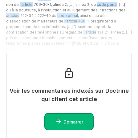
non de
l'article
706-30-1, alinéa 2, […] alinéa 2, du
code pénal
, […]
qu'à la poursuite, à l'instruction et au jugement des infractions des
articles
222-34 à 222-40 du
code pénal
, ainsi qu'au délit
d'association de malfaiteurs de
l'article 450
-1 lorsqu'il tend à
préparer l'une de ces infractions. […] Deuxième apport : la
confiscation des téléphones au regard de
l'article
131-21, alinéa 2, […]
pris en sa seconde branche, contestait la confiscation des
téléphones placés sous scellés (n°
01
/SB et 03/SB), […]
Lire la
suite…
Voir les commentaires indexés sur Doctrine
qui citent cet article
Démarrer