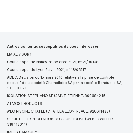
Autres contenus susceptibles de vous intéresser
LM ADVISORY
Cour d'appel de Nancy 28 octobre 2021, n° 21/00108
Cour d'appel de Lyon 2 avril 2021, n° 18/02517
ADLC, Décision du 15 mars 2010 relative à la prise de contrôle
exclusif de la société Champiloire SA par la société Bonduelle SA,
10-DCC-21
ISOLATION STEPHANOISE (SAINT-ETIENNE, 899684245)
ATMOS PRODUCTS
A'LO PISCINE CHATEL (CHATELAILLON-PLAGE, 920611423)
SOCIETE D'EXPLOITATION DU CLUB HOUSE (WENTZWILLER,
318413614)
IMBERT AMAURY