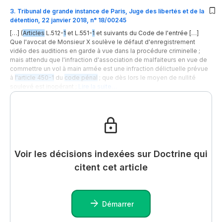
3
.
Tribunal de grande instance de Paris, Juge des libertés et de la
détention, 22 janvier 2018, n° 18/00245
[…] (
Articles
L.512-
1
et L.551-
1
et suivants du Code de l'entrée […]
Que l'avocat de Monsieur X soulève le défaut d'enregistrement
vidéo des auditions en garde à vue dans la procédure criminelle ;
mais attendu que l'infraction d'association de malfaiteurs en vue de
commettre un vol à main armée est une infraction délictuelle prévue
à
l'article 450-1
du
code pénal
; que dès lors le moyen de nullité
soulevé est inopérant ;
Lire la suite…
Voir les décisions indexées sur Doctrine qui
citent cet article
Démarrer