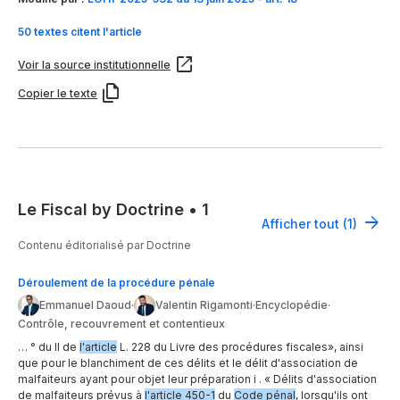
50 textes citent l'article
Voir la source institutionnelle
Copier le texte
Le Fiscal by Doctrine
•
1
Afficher tout (1)
Contenu éditorialisé par Doctrine
Déroulement de la procédure pénale
Emmanuel Daoud
·
Valentin Rigamonti
·
Encyclopédie
·
Contrôle, recouvrement et contentieux
… ° du II de
l'article
L. 228 du Livre des procédures fiscales», ainsi
que pour le blanchiment de ces délits et le délit d'association de
malfaiteurs ayant pour objet leur préparation i . « Délits d'association
de malfaiteurs prévus à
l'article 450-1
du
Code pénal
, lorsqu'ils ont