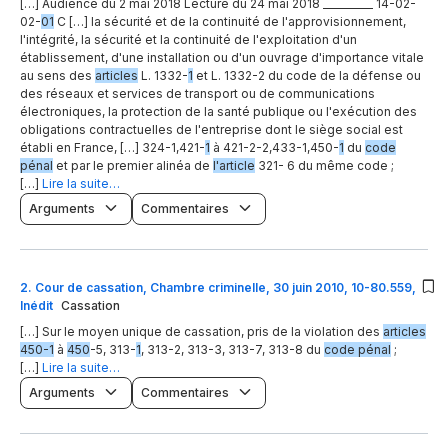
[…] Audience du 2 mai 2018 Lecture du 24 mai 2018 __________ 14-02-
02-
01
C […] la sécurité et de la continuité de l'approvisionnement,
l'intégrité, la sécurité et la continuité de l'exploitation d'un
établissement, d'une installation ou d'un ouvrage d'importance vitale
au sens des
articles
L. 1332-
1
et L. 1332-2 du code de la défense ou
des réseaux et services de transport ou de communications
électroniques, la protection de la santé publique ou l'exécution des
obligations contractuelles de l'entreprise dont le siège social est
établi en France, […] 324-1,421-
1
à 421-2-2,433-1,450-
1
du
code
pénal
et par le premier alinéa de
l'article
321- 6 du même code ;
[…]
Lire la suite…
Arguments
Commentaires
2
.
Cour de cassation, Chambre criminelle, 30 juin 2010, 10-80.559,
Inédit
Cassation
[…] Sur le moyen unique de cassation, pris de la violation des
articles
450-1
à
450
-5, 313-
1
, 313-2, 313-3, 313-7, 313-8 du
code pénal
;
[…]
Lire la suite…
Arguments
Commentaires