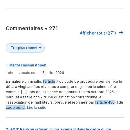
Commentaires
•
271
Afficher tout (271)
1
.
Maître Hassan Kohen
kohenavocats.com
·
15 juillet 2026
En matière criminelle,
l'article
7 du code de procédure pénale fixe le
délai à vingt années révolues à compter du jour où le crime a été
commis. […] Lors de la relance des poursuites en octobre 2025, le
parquet a fait le choix d'une qualification correctionnelle :
l'association de malfaiteurs, prévue et réprimée par
l'article 450
-1 du
code pénal
.
Lire la suite…
2
.
ADN: Peut-on refuser un prélèvement dans le cadre d'une