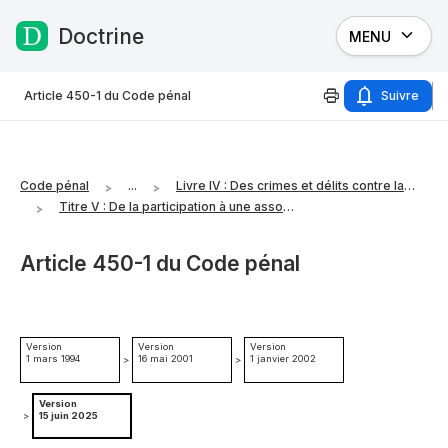
Doctrine
MENU
Passer au contenu
Article 450-1 du Code pénal
Suivre
Code pénal
...
Livre IV : Des crimes et délits contre la nation, l'Etat et la paix publique
Titre V : De la participation à une association de malfaiteurs et du concours à une organisation criminelle
Article 450-1 du Code pénal
Version
Version
Version
1 mars 1994
16 mai 2001
1 janvier 2002
>
>
Version
>
15 juin 2025