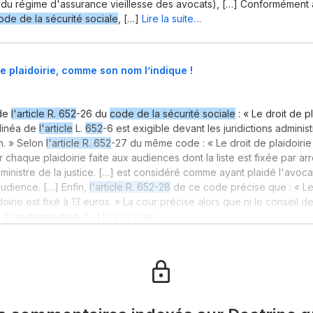
 du régime d'assurance vieillesse des avocats), […] Conformément
ode de la sécurité sociale
, […]
Lire la suite…
de plaidoirie, comme son nom l’indique !
 de
l'article R. 652
-26 du
code de la sécurité sociale
: « Le droit de p
linéa de
l'article
L.
652
-6 est exigible devant les juridictions adminis
n. » Selon
l'article R. 652
-27 du même code : « Le droit de plaidoirie
r chaque plaidoirie faite aux audiences dont la liste est fixée par a
ministre de la justice. […] est considéré comme ayant plaidé l'avoca
'audience. […] Enfin,
l'article R. 652-28
de ce code précise que : « L
doirie est fixé à 13 euros. » La cour précise alors que ni le conseil de
d'agglomération, […]
Lire la suite…