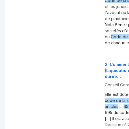
Code de la s
et les juridic
l'avocat ou 
de plaidoirie
Nota Bene : 
sociétés d'a
du
Code de l
de chaque tri
2
.
Commenta
[Liquidatio
durée…
Conseil Cons
Elle est dot
code de la s
articles
L.
65
695 du code 
[…] Il est ac
Décision n° 