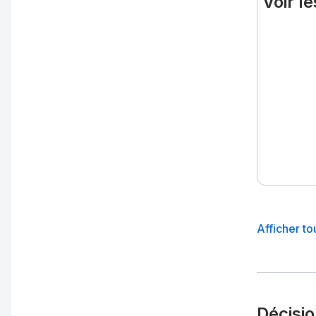
Voir l
Afficher to
Décisi