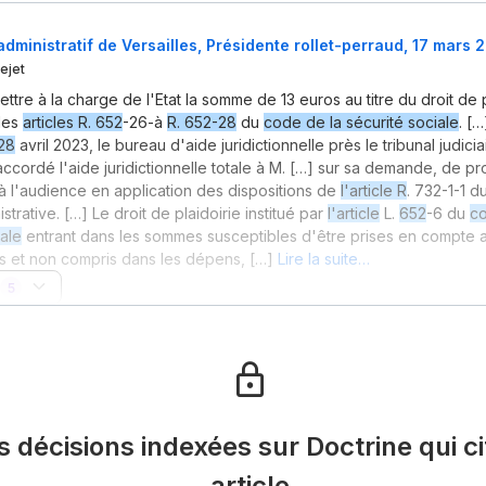
administratif de Versailles, Présidente rollet-perraud, 17 mars 
ejet
ttre à la charge de l'Etat la somme de 13 euros au titre du droit de 
des
articles R. 652
-26-à
R. 652-28
du
code de la sécurité sociale
. [
28
avril 2023, le bureau d'aide juridictionnelle près le tribunal judici
 accordé l'aide juridictionnelle totale à M. […] sur sa demande, de 
à l'audience en application des dispositions de
l'article R
. 732-1-1 
istrative. […] Le droit de plaidoirie institué par
l'article
L.
652
-6 du
co
iale
entrant dans les sommes susceptibles d'être prises en compte a
s et non compris dans les dépens, […]
Lire la suite…
5
es décisions indexées sur Doctrine qui ci
article