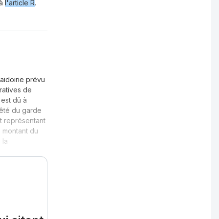
 à
l'article R
.
laidoirie prévu
tratives de
 est dû à
rrêté du garde
t représentant
e montant du
 la