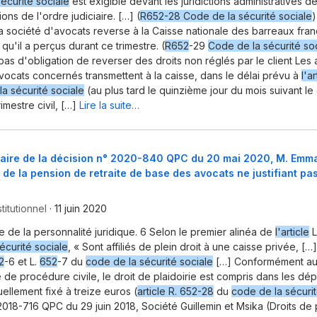
écurité sociale
est exigible devant les juridictions administratives 
tions de l'ordre judiciaire. […] (
R652-28 Code de la sécurité sociale
)
la société d'avocats reverse à la Caisse nationale des barreaux franç
 qu'il a perçus durant ce trimestre. (
R652
-29
Code de la sécurité so
pas d'obligation de reverser des droits non réglés par le client Les
vocats concernés transmettent à la caisse, dans le délai prévu à
l'a
a sécurité sociale
(au plus tard le quinzième jour du mois suivant le 
mestre civil, […]
Lire la suite…
ire de la décision n° 2020-840 QPC du 20 mai 2020, M. Emm
n de la pension de retraite de base des avocats ne justifiant pa
titutionnel
·
11 juin 2020
ée de la personnalité juridique. 6 Selon le premier alinéa de
l'article
L
écurité sociale
, « Sont affiliés de plein droit à une caisse privée, […]
2
-6 et L.
652
-7 du
code de la sécurité sociale
[…] Conformément au
de procédure civile, le droit de plaidoirie est compris dans les dépe
tuellement fixé à treize euros (
article R. 652-28
du
code de la sécurit
2018-716 QPC du 29 juin 2018, Société Guillemin et Msika (Droits de p