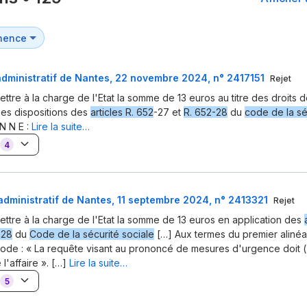
administratif de Nantes, 22 novembre 2024, n° 2417151
Rejet
ttre à la charge de l'Etat la somme de 13 euros au titre des droits d
des dispositions des
articles R. 652
-27 et
R. 652-28
du
code de la sé
N N E :
Lire la suite…
4
administratif de Nantes, 11 septembre 2024, n° 2413321
Rejet
ettre à la charge de l'Etat la somme de 13 euros en application des
-28
du
Code de la sécurité sociale
[…] Aux termes du premier aliné
code : « La requête visant au prononcé de mesures d'urgence doit () 
l'affaire ». […]
Lire la suite…
5