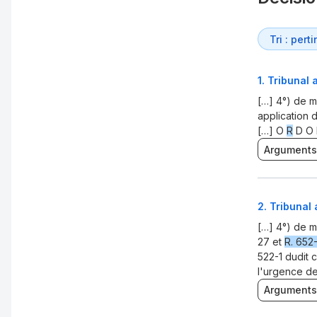
1
.
Tribunal 
[…] 4°) de me
application 
[…] O
R
D O 
Arguments
2
.
Tribunal 
[…] 4°) de m
27 et
R. 652
522-1 dudit 
l'urgence de 
Arguments