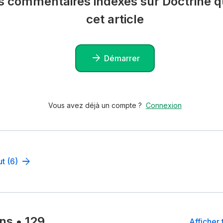
es commentaires indexés sur Doctrine qu
cet article
Démarrer
Vous avez déjà un compte ?
Connexion
ut (6)
ons
•
129
Afficher 