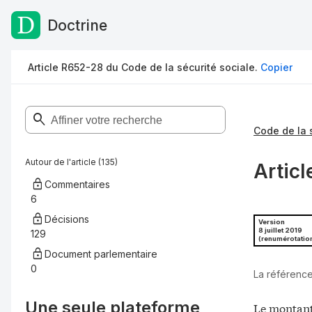
Doctrine
Passer au contenu
Article R652-28 du Code de la sécurité sociale.
Copier
Code de la 
Autour de l'article (135)
Articl
Commentaires
6
Décisions
Version
8 juillet 2019
129
(renumérotatio
Document parlementaire
0
La référence 
Une seule plateforme,
Le montant 