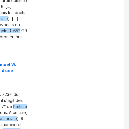
de droit commun
 6. […]
ais les droits
ciale
). […]
 avocats ou
rticle R. 652
-29
dernier jour
anuel W.
s d’une
. 723-1 du
 il s'agit des
 7° de
l'article
ns. À ce titre,
é sociale
). 9
laidoirie et