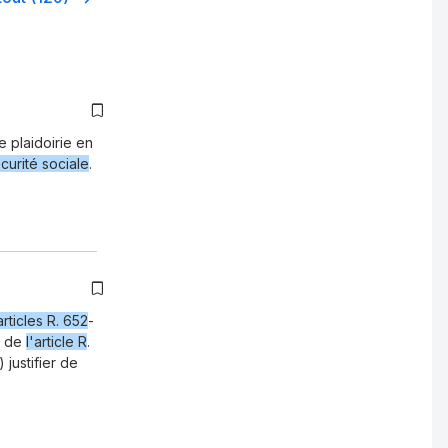
e plaidoirie en
curité sociale
.
articles R. 652
-
a de
l'article R
.
justifier de