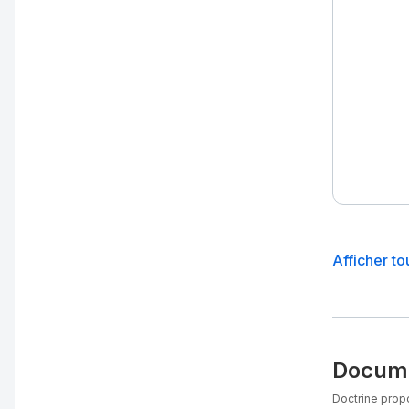
Afficher to
Docume
Doctrine propo