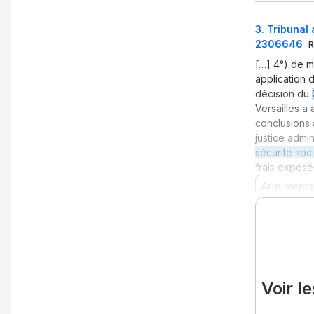
3
.
Tribunal 
2306646
R
[…] 4°) de me
application 
décision du
Versailles a
conclusions 
justice admin
sécurité soc
frais exposé
Arguments
Voir l