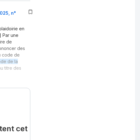
2025, n°
plaidoirie en
…] Par une
aire de
prononcer des
du code de
de de la
u titre des
tent cet