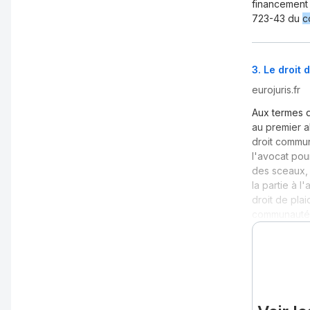
financement
723-43 du
c
3
.
Le droit 
eurojuris.fr
Aux termes
au premier a
droit commu
l'avocat pou
des sceaux, 
la partie à l
droit de plai
communauté 