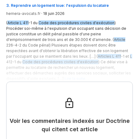
3
.
Reprendre un logement loue: l'expulsion du locataire
hemera-avocats.fr
·
18 juin 2026
(
Article L 411
-1 du
Code des procédures civiles d'exécution
)
Procéder soi-même à l'expulsion d'un occupant sans décision de
justice constitue un délit pénal passible d'une peine
d'emprisonnement de trois ans et de 30.000 € d'amende. (
Article
226-4-2 du Code pénal) Plusieurs étapes doivent donc être
respectées avant d'obtenir la libération effective de son logement
par l'occupant qui se maintient dans les lieux. […] (
Articles L 411
-1 et
L
412-1 du
Code des procédures civiles d'exécution
) Ce délai vise à
permettre au locataire de rechercher un nouveau logement,
effectuer des démarches auprès des services sociaux, solliciter les
dispositifs d'aide existants. […]
Lire la suite…
Voir les commentaires indexés sur Doctrine
qui citent cet article