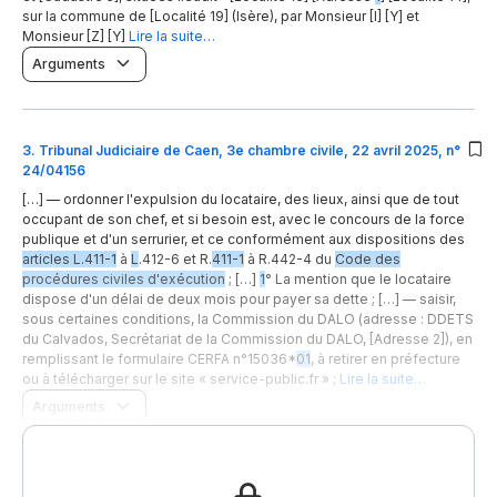
sur la commune de [Localité 19] (Isère), par Monsieur [I] [Y] et
Monsieur [Z] [Y]
Lire la suite…
Arguments
3
.
Tribunal Judiciaire de Caen, 3e chambre civile, 22 avril 2025, n°
24/04156
[…] — ordonner l'expulsion du locataire, des lieux, ainsi que de tout
occupant de son chef, et si besoin est, avec le concours de la force
publique et d'un serrurier, et ce conformément aux dispositions des
articles L.411-1
à
L
.412-6 et R.
411-1
à R.442-4 du
Code des
procédures civiles d'exécution
; […]
1
° La mention que le locataire
dispose d'un délai de deux mois pour payer sa dette ; […] — saisir,
sous certaines conditions, la Commission du DALO (adresse : DDETS
du Calvados, Secrétariat de la Commission du DALO, [Adresse 2]), en
remplissant le formulaire CERFA n°15036*
01
, à retirer en préfecture
ou à télécharger sur le site « service-public.fr » ;
Lire la suite…
Arguments