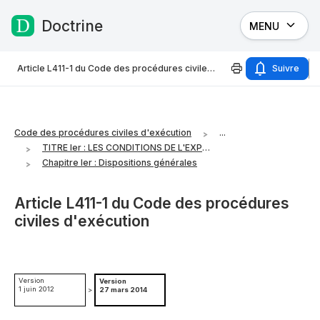
Doctrine
MENU
Passer au contenu
Article L411-1 du Code des procédures civiles d'exécution
Suivre
Code des procédures civiles d'exécution
...
TITRE Ier : LES CONDITIONS DE L'EXPULSION
Chapitre Ier : Dispositions générales
Article L411-1 du Code des procédures
civiles d'exécution
Version
Version
1 juin 2012
>
27 mars 2014