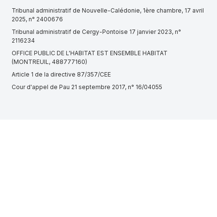
Tribunal administratif de Nouvelle-Calédonie, 1ère chambre, 17 avril
2025, n° 2400676
Tribunal administratif de Cergy-Pontoise 17 janvier 2023, n°
2116234
OFFICE PUBLIC DE L'HABITAT EST ENSEMBLE HABITAT
(MONTREUIL, 488777160)
Article 1 de la directive 87/357/CEE
Cour d'appel de Pau 21 septembre 2017, n° 16/04055
Arrêté du 26 décembre 2023 relatif à l'attestation du respect de la
réglementation acoustique applicable en France métropolitaine aux
bâtiments d'habitation neufs
Cour d'appel de Rouen, Ch. civile et commerciale, 29 janvier 2015,
n° 14/00212
Cour d'appel de Basse-Terre, 7e chambre premier pdt, 13 mars
2024, n° 24/00029
BOUCHERIE D'ALGER (SAINT-JEAN-DE-MOIRANS, 434526174)
SODEFI (ROQUEBRUNE-SUR-ARGENS, 422012849)
Tribunal administratif de Limoges, 2ème chambre, 17 septembre
2024, n° 2101786