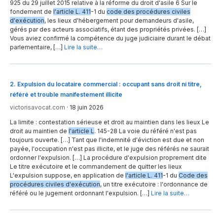
925 du 29 juillet 2015 relative à la réforme du droit d'asile 6 Sur le
fondement de
l'article L. 411
-1 du
code des procédures civiles
d'exécution
, les lieux d'hébergement pour demandeurs d'asile,
gérés par des acteurs associatifs, étant des propriétés privées. […]
Vous aviez confirmé la compétence du juge judiciaire durant le débat
parlementaire, […]
Lire la suite…
2
.
Expulsion du locataire commercial : occupant sans droit ni titre,
référé et trouble manifestement illicite
victorisavocat.com
·
18 juin 2026
La limite : contestation sérieuse et droit au maintien dans les lieux Le
droit au maintien de
l'article L
. 145-28 La voie du référé n'est pas
toujours ouverte. […] Tant que l'indemnité d'éviction est due et non
payée, l'occupation n'est pas illicite, et le juge des référés ne saurait
ordonner l'expulsion. […] La procédure d'expulsion proprement dite
Le titre exécutoire et le commandement de quitter les lieux
L'expulsion suppose, en application de
l'article L. 411
-1 du
Code des
procédures civiles d'exécution
, un titre exécutoire : l'ordonnance de
référé ou le jugement ordonnant l'expulsion. […]
Lire la suite…