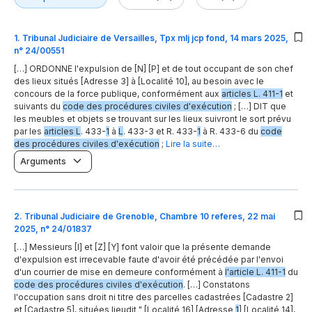
1
.
Tribunal Judiciaire de Versailles, Tpx mlj jcp fond, 14 mars 2025,
n° 24/00551
[…] ORDONNE l'expulsion de [N] [P] et de tout occupant de son chef
des lieux situés [Adresse 3] à [Localité 10], au besoin avec le
concours de la force publique, conformément aux
articles L. 411-1
et
suivants du
code des procédures civiles d'exécution
; […] DIT que
les meubles et objets se trouvant sur les lieux suivront le sort prévu
par les
articles L
. 433-
1
à
L
. 433-3 et R. 433-
1
à R. 433-6 du
code
des procédures civiles d'exécution
;
Lire la suite…
Arguments
2
.
Tribunal Judiciaire de Grenoble, Chambre 10 referes, 22 mai
2025, n° 24/01837
[…] Messieurs [I] et [Z] [Y] font valoir que la présente demande
d'expulsion est irrecevable faute d'avoir été précédée par l'envoi
d'un courrier de mise en demeure conformément à
l'article L. 411-1
du
code des procédures civiles d'exécution
. […] Constatons
l'occupation sans droit ni titre des parcelles cadastrées [Cadastre 2]
et [Cadastre 5], situées lieudit " [Localité 16] [Adresse
1
] [Localité 14],