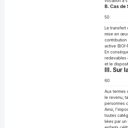
vocation à s
B. Cas de
50
Le transfert
mise en œuvr
contribution
active (BOI-
En conséque
redevables d
et le disposit
III. Sur 
60
Aux termes
le revenu, 
personnes c
Ainsi, l'imp
toutes catég
liées par un
enfants céli