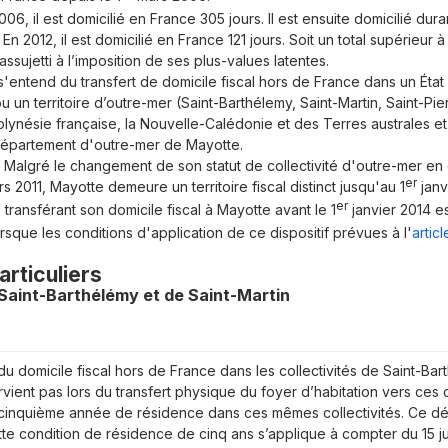
006, il est domicilié en France 305 jours. Il est ensuite domicilié dur
En 2012, il est domicilié en France 121 jours. Soit un total supérieur 
assujetti à l’imposition de ses plus-values latentes.
 s'entend du transfert de domicile fiscal hors de France dans un Éta
 ou un territoire d’outre-mer (Saint-Barthélemy, Saint-Martin, Saint-Pi
olynésie française, la Nouvelle-Calédonie et des Terres australes et
département d'outre-mer de Mayotte.
Malgré le changement de son statut de collectivité d'outre-mer en
er
rs 2011, Mayotte demeure un territoire fiscal distinct jusqu'au 1
janvi
er
 transférant son domicile fiscal à Mayotte avant le 1
janvier 2014 est
rsque les conditions d'application de ce dispositif prévues à l'
artic
particuliers
 Saint-Barthélémy et de Saint-Martin
 du domicile fiscal hors de France dans les collectivités de Saint-Bar
ervient pas lors du transfert physique du foyer d’habitation vers ces c
 cinquième année de résidence dans ces mêmes collectivités. Ce dé
tte condition de résidence de cinq ans s’applique à compter du 15 jui