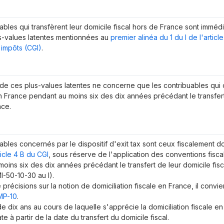
ables qui transfèrent leur domicile fiscal hors de France sont immé
us-values latentes mentionnées au
premier alinéa du 1 du I de l'artic
 impôts (CGI)
.
 de ces plus-values latentes ne concerne que les contribuables qui 
n France pendant au moins six des dix années précédant le transfert 
nce.
ables concernés par le dispositif d'
exit tax
sont ceux fiscalement do
ticle 4 B du CGI
, sous réserve de l'application des conventions fiscal
oins six des dix années précédant le transfert de leur domicile fisc
-50-10-30 au I
).
 précisions sur la notion de domiciliation fiscale en France, il convi
MP-10
.
e dix ans au cours de laquelle s'apprécie la domiciliation fiscale 
e à partir de la date du transfert du domicile fiscal.