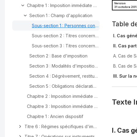
Version
Chapitre 1 : Imposition immédiate de certaines plus-values latentes lors du transfert du domicile fiscal hors de France intervenu depuis le 3 mars 2011
31 octobre 201
Section 1 : Champ d'application
Table d
Sous-section 1 : Personnes concernées
Sous-section 2 : Titres concernés pour les transferts intervenus du 3 mars 2011 au 29 décembre 2011
I. Cas géné
Sous-section 3 : Titres concernés pour les transferts intervenus à compter du 30 décembre 2011
II. Cas part
Section 2 : Base d'imposition
A. Cas de S
Section 3 : Modalités d'imposition et d'application du sursis de paiement
B. Cas de S
Section 4 : Dégrèvement, restitution et modulation de l'impôt
III. Sur la 
Section 5 : Obligations déclaratives et de paiement
Chapitre 2 : Imposition immédiate des créances trouvant leur origine dans une clause de complément de prix lors du transfert du domicile fiscal hors de France intervenu depuis le 3 mars 2011
Texte I
Chapitre 3 : Imposition immédiate de certaines plus-values en report lors du transfert du domicile fiscal hors de France intervenu depuis le 3 mars 2011
Chapitre 1 : Ancien dispositif
Titre 6 : Régimes spécifiques d'imposition des sommes ou valeurs auxquelles donnent droit les parts ou actions de "carried interest"
I. Cas g
Titre 7 : Opérations sur instruments financiers à terme réalisées à titre occasionnel