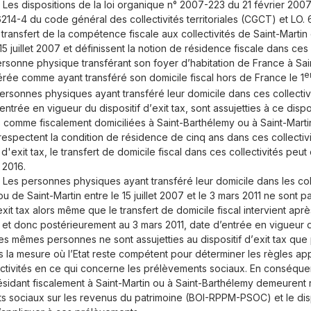
Les dispositions de la
loi organique n° 2007-223 du 21 février 2007
 6214-4 du code général des collectivités territoriales (CGCT)
et
LO.
 transfert de la compétence fiscale aux collectivités de Saint-Martin
5 juillet 2007 et définissent la notion de résidence fiscale dans ces
ersonne physique transférant son foyer d’habitation de France à Saint
e
rée comme ayant transféré son domicile fiscal hors de France le 1
ersonnes physiques ayant transféré leur domicile dans ces collecti
’entrée en vigueur du dispositif d’
exit tax
, sont assujetties à ce dispo
comme fiscalement domiciliées à Saint-Barthélemy ou à Saint-Martin
 respectent la condition de résidence de cinq ans dans ces collectivi
 d'
exit tax
, le transfert de domicile fiscal dans ces collectivités peut
 2016.
Les personnes physiques ayant transféré leur domicile dans les coll
u de Saint-Martin entre le 15 juillet 2007 et le 3 mars 2011 ne sont pa
exit tax
alors même que le transfert de domicile fiscal intervient apr
 et donc postérieurement au 3 mars 2011, date d’entrée en vigueur du
es mêmes personnes ne sont assujetties au dispositif d’
exit tax
que p
 la mesure où l’Etat reste compétent pour déterminer les règles appli
ectivités en ce qui concerne les prélèvements sociaux. En conséqu
ésidant fiscalement à Saint-Martin ou à Saint-Barthélemy demeurent
 sociaux sur les revenus du patrimoine (BOI-RPPM-PSOC) et le disp