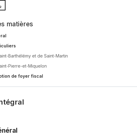
2
es matières
ral
iculiers
aint-Barthélémy et de Saint-Martin
aint-Pierre-et-Miquelon
notion de foyer fiscal
ntégral
énéral