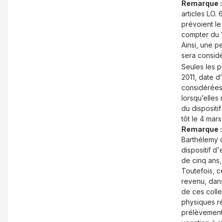
Remarque :
articles LO.
prévoient le
compter du 1
Ainsi, une p
sera considé
Seules les p
2011, date d
considérées 
lorsqu’elles
du dispositif
tôt le 4 mars
Remarque :
Barthélemy o
dispositif d'
de cinq ans,
Toutefois, c
revenu, dans
de ces coll
physiques r
prélèvements