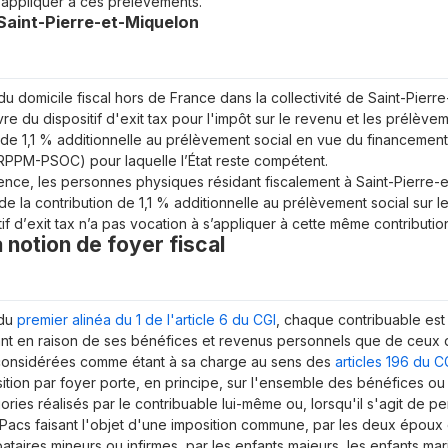
’appliquer à ces prélèvements.
 Saint-Pierre-et-Miquelon
 du domicile fiscal hors de France dans la collectivité de Saint-Pierr
e du dispositif d'
exit tax
pour l'impôt sur le revenu et les prélèvem
 de 1,1 % additionnelle au prélèvement social en vue du financement
RPPM-PSOC) pour laquelle l’État reste compétent.
nce, les personnes physiques résidant fiscalement à Saint-Pierre
e la contribution de 1,1 % additionnelle au prélèvement social sur 
if d’
exit tax
n’a pas vocation à s’appliquer à cette même contributio
la notion de foyer fiscal
 du
premier alinéa du 1 de l'article 6 du CGI
, chaque contribuable est
tant en raison de ses bénéfices et revenus personnels que de ceux 
onsidérées comme étant à sa charge au sens des
articles 196 du C
osition par foyer porte, en principe, sur l'ensemble des bénéfices 
ories réalisés par le contribuable lui-même ou, lorsqu'il s'agit de 
 Pacs faisant l'objet d'une imposition commune, par les deux époux 
bataires mineurs ou infirmes, par les enfants majeurs, les enfants mar