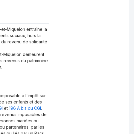
e-et-Miquelon entraîne la
ents sociaux, hors la
 du revenu de solidarité
-et-Miquelon demeurent
les revenus du patrimoine
n.
 imposable à l'impôt sur
de ses enfants et des
GI
et
196 A bis du CGI
.
ou revenus imposables de
personnes mariées ou
ou partenaires, par les
iés ou liés par un Pacs