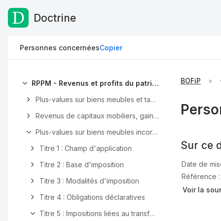
Doctrine
Passer au contenu
Personnes concernées
Copier
BOFiP
RPPM - Revenus et profits du patrimoine mobilier
Plus-values sur biens meubles et taxe forfaitaire sur les objets précieux
Perso
Revenus de capitaux mobiliers, gains et profits assimilés
Plus-values sur biens meubles incorporels
Sur ce 
Titre 1 : Champ d'application
Date de mise
Titre 2 : Base d'imposition
Référence 
Titre 3 : Modalités d'imposition
Voir la sou
Titre 4 : Obligations déclaratives
Titre 5 : Impositions liées au transfert du domicile fiscal hors de France (Exit tax)