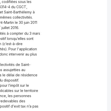
, codifiées sous les
 6314-4 du CGCT
,
 et Saint-Barthélemy à
 mêmes collectivités.
-Martin le 30 juin 2011
r
juillet 2016.
vités à compter du 3 mars
sitif lorsqu’elles sont
 (c’est-à-dire
tés). Pour l'application
 donc intervenir au plus
ectivités de Saint-
s assujetties au
ès le délai de résidence
 dispositif.
our l’impôt sur le
cables sur le territoire
ence, les personnes
 redevables des
ositif d’
exit tax
n’a pas