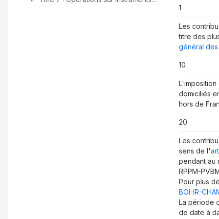
1
Les contribu
titre des pl
général des
10
L'imposition
domiciliés e
hors de Fra
20
Les contribu
sens de l'
ar
pendant au m
RPPM-PVBMI
Pour plus de
BOI-IR-CHA
La période d
de date à dat