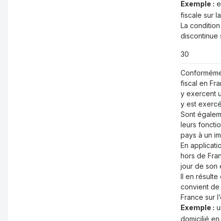
Exemple :
en
fiscale sur l
La condition
discontinue 
30
Conformémen
fiscal en Fr
y exercent u
y est exercé
Sont égaleme
leurs foncti
pays à un im
En applicat
hors de Fran
jour de son 
Il en résult
convient de 
France sur 
Exemple :
u
domicilié en