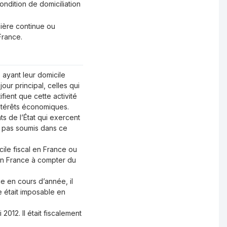
ondition de domiciliation
nière continue ou
France.
ayant leur domicile
our principal, celles qui
fient que cette activité
intérêts économiques.
s de l’État qui exercent
t pas soumis dans ce
cile fiscal en France ou
 en France à compter du
ce en cours d’année, il
e était imposable en
 2012. Il était fiscalement