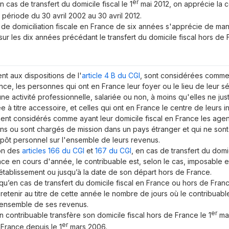
er
 cas de transfert du domicile fiscal le 1
mai 2012, on apprécie la c
a période du 30 avril 2002 au 30 avril 2012.
 de domiciliation fiscale en France de six années s'apprécie de ma
sur les dix années précédant le transfert du domicile fiscal hors de 
t aux dispositions de l'
article 4 B du CGI
, sont considérées comme 
ance, les personnes qui ont en France leur foyer ou le lieu de leur séj
ne activité professionnelle, salariée ou non, à moins qu'elles ne justi
e à titre accessoire, et celles qui ont en France le centre de leurs 
nt considérés comme ayant leur domicile fiscal en France les agent
ons ou sont chargés de mission dans un pays étranger et qui ne son
pôt personnel sur l'ensemble de leurs revenus.
ion des
articles 166 du CGI
et
167 du CGI
, en cas de transfert du domi
ce en cours d'année, le contribuable est, selon le cas, imposable
établissement ou jusqu’à la date de son départ hors de France.
e qu’en cas de transfert du domicile fiscal en France ou hors de Fran
retenir au titre de cette année le nombre de jours où le contribuabl
l’ensemble de ses revenus.
er
n contribuable transfère son domicile fiscal hors de France le 1
mai
er
 France depuis le 1
mars 2006.