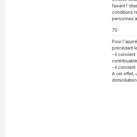
faisant l'ob
conditions re
personnes ay
70
Pour l'appré
précédant le
- il convien
contribuable
- il convien
A cet effet, 
domiciliatio