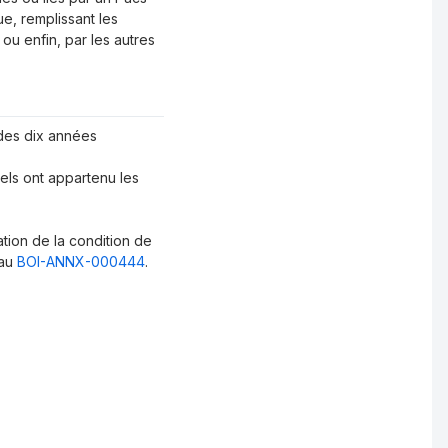
ue, remplissant les
 ou enfin, par les autres
x des dix années
els ont appartenu les
iation de la condition de
 au
BOI-ANNX-000444
.