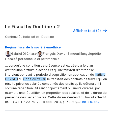
Le Fiscal by Doctrine
•
2
Afficher tout (2)
Contenu éditorialisé par Doctrine
Régime fiscal de la société émettrice
Gabriel Di Chiara
·
François-Xavier Simeoni
·
Encyclopédie
·
Fiscalité personnelle et patrimoniale
… Lorsqu'une condition de présence est exigée par le plan
d'attribution gratuite d'actions et qu'un transfert d'entreprise
intervient pendant la période d'acquisition en application de
l'article
L. 1224-1
du
Code du travail
, le transfert des contrats de travail qui en
résulte prive les salariés concernés des droits qu'ils détenaient i .
soit une répartition utilisant conjointement plusieurs critères, par
exemple une répartition en proportion des salaires et de la durée de
présence des bénéficiaires. Cette durée s'entend du travail effectif.
BOI-BIC-PTP-20-70-20, 15 sept. 2014, § 160 et §…
Lire la suite...