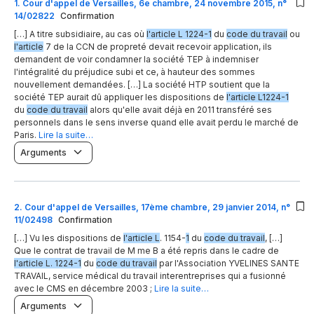
1
.
Cour d'appel de Versailles, 6e chambre, 24 novembre 2015, n°
14/02822
Confirmation
[…] A titre subsidiaire, au cas où
l'article L 1224-1
du
code du travail
ou
l'article
7 de la CCN de propreté devait recevoir application, ils
demandent de voir condamner la société TEP à indemniser
l'intégralité du préjudice subi et ce, à hauteur des sommes
nouvellement demandées. […] La société HTP soutient que la
société TEP aurait dû appliquer les dispositions de
l'article L1224-1
du
code du travail
alors qu'elle avait déjà en 2011 transféré ses
personnels dans le sens inverse quand elle avait perdu le marché de
Paris.
Lire la suite…
Arguments
2
.
Cour d'appel de Versailles, 17ème chambre, 29 janvier 2014, n°
11/02498
Confirmation
[…] Vu les dispositions de
l'article L
. 1154-
1
du
code du travail
, […]
Que le contrat de travail de M me B a été repris dans le cadre de
l'article L. 1224-1
du
code du travail
par l'Association YVELINES SANTE
TRAVAIL, service médical du travail interentreprises qui a fusionné
avec le CMS en décembre 2003 ;
Lire la suite…
Arguments