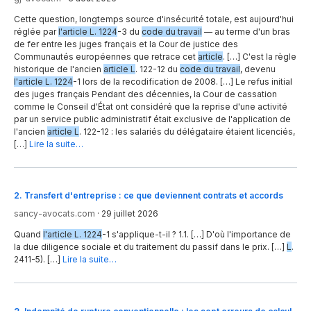
Cette question, longtemps source d'insécurité totale, est aujourd'hui
réglée par
l'article L. 1224
-3 du
code du travail
— au terme d'un bras
de fer entre les juges français et la Cour de justice des
Communautés européennes que retrace cet
article
. […] C'est la règle
historique de l'ancien
article L
. 122-12 du
code du travail
, devenu
l'article L. 1224
-1 lors de la recodification de 2008. […] Le refus initial
des juges français Pendant des décennies, la Cour de cassation
comme le Conseil d'État ont considéré que la reprise d'une activité
par un service public administratif était exclusive de l'application de
l'ancien
article L
. 122-12 : les salariés du délégataire étaient licenciés,
[…]
Lire la suite…
2
.
Transfert d'entreprise : ce que deviennent contrats et accords
sancy-avocats.com
·
29 juillet 2026
Quand
l'article L. 1224
-1 s'applique-t-il ? 1.1. […] D'où l'importance de
la due diligence sociale et du traitement du passif dans le prix. […]
L
.
2411-5). […]
Lire la suite…