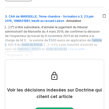
3
.
CAA de MARSEILLE, 7ème chambre - formation à 3, 23 juin
2015, 14MA01881, Inédit au recueil Lebon
Annulation
[…] 2°) à titre subsidiaire, d'annuler le jugement du tribunal
administratif de Marseille du 4 mars 2014, de confirmer la décision
de l'inspecteur du travail du 6 novembre 2013 et de mettre à la
charge de M. E… la somme de
1
500 euros en application de
l'article
L
. 620-
1
du
code du travail
. […] – il n'y a pas transfert d'activité au
sens de
l'article L. 1224-1
du
code du travail
.
Lire la suite…
Arguments
Voir les décisions indexées sur Doctrine qui
citent cet article