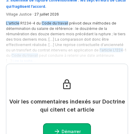
3
.
Indemnité de rupture conventionnelle : les sept erreurs de calcul
qui fragilisent l’accord.
Village Justice
·
27 juillet 2026
L'article
R1234-4 du
Code du travail
prévoit deux méthodes de
détermination du salaire de référence : le douzième de la
rémunération des douze derniers mois précédant la rupture ; le tiers
des trois derniers mois. […] La comparaison doit donc être
effectivement réalisée. […] Une reprise contractuelle d'ancienneté
ou un transfert du contrat intervenu en application de
l'article L1224
-1
du
Code du travail
peut conduire à retenir une date antérieure.
[…]
Lire la suite…
Voir les commentaires indexés sur Doctrine
qui citent cet article
Démarrer