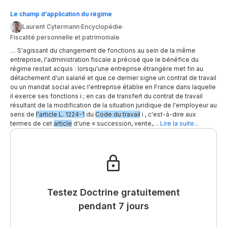
Le champ d’application du régime
Laurent Cytermann
·
Encyclopédie
·
Fiscalité personnelle et patrimoniale
… S'agissant du changement de fonctions au sein de la même
entreprise, l'administration fiscale a précisé que le bénéfice du
régime restait acquis : lorsqu'une entreprise étrangère met fin au
détachement d'un salarié et que ce dernier signe un contrat de travail
ou un mandat social avec l'entreprise établie en France dans laquelle
il exerce ses fonctions i ; en cas de transfert du contrat de travail
résultant de la modification de la situation juridique de l'employeur au
sens de
l'article L. 1224-1
du
Code du travail
i , c'est-à-dire aux
termes de cet
article
d'une « succession, vente,…
Lire la suite...
Testez Doctrine gratuitement
pendant 7 jours