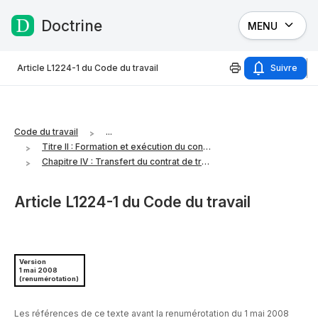
Doctrine
MENU
Passer au contenu
Article L1224-1 du Code du travail
Suivre
Code du travail
...
Titre II : Formation et exécution du contrat de travail
Chapitre IV : Transfert du contrat de travail
Article L1224-1 du Code du travail
Version
1 mai 2008
(renumérotation)
Les références de ce texte avant la renumérotation du 1 mai 2008