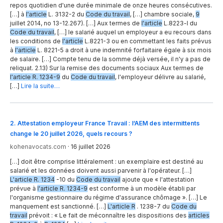
repos quotidien d'une durée minimale de onze heures consécutives.
[…] à
l'article
L. 3132-2 du
Code du travail
, […] chambre sociale,
9
juiIlet 2014, no 13-12.267). […] Aux termes de
l'article
L.8223-l du
Code du travail
, […] le salarié auquel un employeur a eu recours dans
les conditions de
l'article
L.8221-3 ou en commettant les faits prévus
à
l'article
L. 8221-5 a droit à une indemnité forfaitaire égale à six mois
de salaire. […] Compte tenu de la somme déjà versée, il n'y a pas de
reliquat. 2.13) Sur la remise des documents sociaux Aux termes de
l'article R. 1234-9
du
Code du travail
, l'employeur délivre au salarié,
[…]
Lire la suite…
2
.
Attestation employeur France Travail : l’AEM des intermittents
change le 20 juillet 2026, quels recours ?
kohenavocats.com
·
16 juillet 2026
[…] doit être comprise littéralement : un exemplaire est destiné au
salarié et les données doivent aussi parvenir à l'opérateur. […]
L'article R. 1234
-10 du
Code du travail
ajoute que « l'attestation
prévue à
l'article R. 1234-9
est conforme à un modèle établi par
l'organisme gestionnaire du régime d'assurance chômage ». […] Le
manquement est sanctionné. […]
L'article R
. 1238-7 du
Code du
travail
prévoit : « Le fait de méconnaître les dispositions des
articles