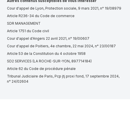
Autres contenus susceptibles de vous intéresser
Cour d'appel de Lyon, Protection sociale, 9 mars 2021, n° 19/08979
Article R236-34 du Code de commerce
SDR MANAGEMENT
Article 1751 du Code civil
Cour d'appel d'Angers 22 avril 2021, n° 19/00607
Cour d'appel de Poitiers, 4e chambre, 22 mai 2024, n° 23/00187
Article 53 de la Constitution du 4 octobre 1958
SD2 SERVICES (LA ROCHE-SUR-YON, 897714184)
Article 62 du Code de procédure pénale
Tribunal Judiciaire de Paris, Pcp jtj proxi fond, 17 septembre 2024,
n° 24/02604
Cour de Cassation, Chambre civile 3, du 26 octobre 1983, 81-14.861,
Publié au bulletin
Tribunal de commerce d'Aix-en-Provence, 14 novembre 2017, n°
2017000864
Tribunal Judiciaire de Versailles, Chambre des referes, 8 novembre
2024, n° 24/01427
Article 126 Traité sur le fonctionnement de l'Union Européenne