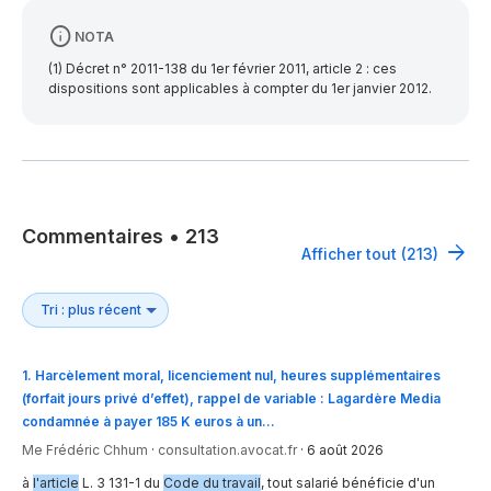
NOTA
(1) Décret n° 2011-138 du 1er février 2011, article 2 : ces
dispositions sont applicables à compter du 1er janvier 2012.
Commentaires
•
213
Afficher tout (213)
1
.
Harcèlement moral, licenciement nul, heures supplémentaires
(forfait jours privé d’effet), rappel de variable : Lagardère Media
condamnée à payer 185 K euros à un…
Me Frédéric Chhum
·
consultation.avocat.fr
·
6 août 2026
à
l'article
L. 3 131-1 du
Code du travail
, tout salarié bénéficie d'un