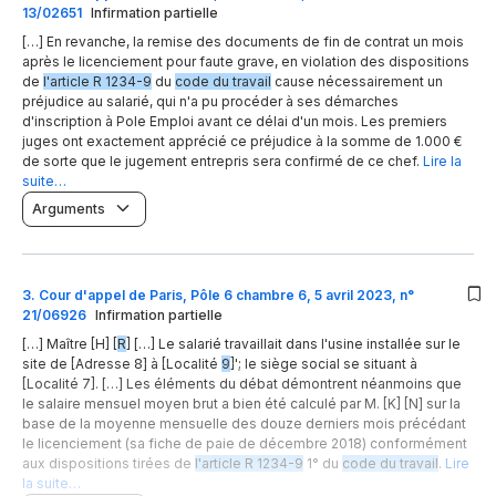
13/02651
Infirmation partielle
[…] En revanche, la remise des documents de fin de contrat un mois
après le licenciement pour faute grave, en violation des dispositions
de
l'article R 1234-9
du
code du travail
cause nécessairement un
préjudice au salarié, qui n'a pu procéder à ses démarches
d'inscription à Pole Emploi avant ce délai d'un mois. Les premiers
juges ont exactement apprécié ce préjudice à la somme de 1.000 €
de sorte que le jugement entrepris sera confirmé de ce chef.
Lire la
suite…
Arguments
3
.
Cour d'appel de Paris, Pôle 6 chambre 6, 5 avril 2023, n°
21/06926
Infirmation partielle
[…] Maître [H] [
R
] […] Le salarié travaillait dans l'usine installée sur le
site de [Adresse 8] à [Localité
9
]'; le siège social se situant à
[Localité 7]. […] Les éléments du débat démontrent néanmoins que
le salaire mensuel moyen brut a bien été calculé par M. [K] [N] sur la
base de la moyenne mensuelle des douze derniers mois précédant
le licenciement (sa fiche de paie de décembre 2018) conformément
aux dispositions tirées de
l'article R 1234-9
1° du
code du travail
.
Lire
la suite…