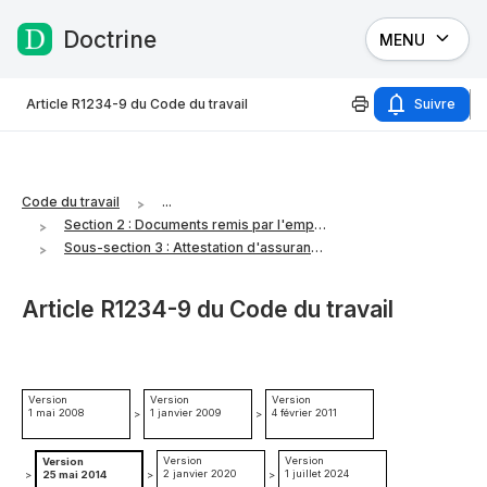
Doctrine
MENU
Passer au contenu
Article R1234-9 du Code du travail
Suivre
Code du travail
...
Section 2 : Documents remis par l'employeur
Sous-section 3 : Attestation d'assurance chômage
Article R1234-9 du Code du travail
Version
Version
Version
1 mai 2008
1 janvier 2009
4 février 2011
>
>
Version
Version
Version
2 janvier 2020
1 juillet 2024
>
25 mai 2014
>
>