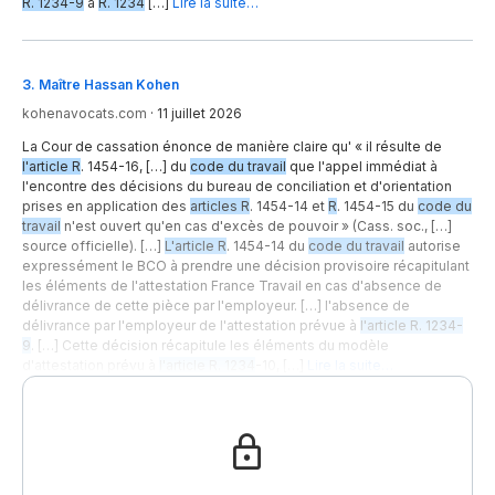
R. 1234-9
à
R. 1234
[…]
Lire la suite…
3
.
Maître Hassan Kohen
kohenavocats.com
·
11 juillet 2026
La Cour de cassation énonce de manière claire qu' « il résulte de
l'article R
. 1454-16, […] du
code du travail
que l'appel immédiat à
l'encontre des décisions du bureau de conciliation et d'orientation
prises en application des
articles R
. 1454-14 et
R
. 1454-15 du
code du
travail
n'est ouvert qu'en cas d'excès de pouvoir » (Cass. soc., […]
source officielle). […]
L'article R
. 1454-14 du
code du travail
autorise
expressément le BCO à prendre une décision provisoire récapitulant
les éléments de l'attestation France Travail en cas d'absence de
délivrance de cette pièce par l'employeur. […] l'absence de
délivrance par l'employeur de l'attestation prévue à
l'article R. 1234-
9
. […] Cette décision récapitule les éléments du modèle
d'attestation prévu à
l'article R. 1234
-10, […]
Lire la suite…