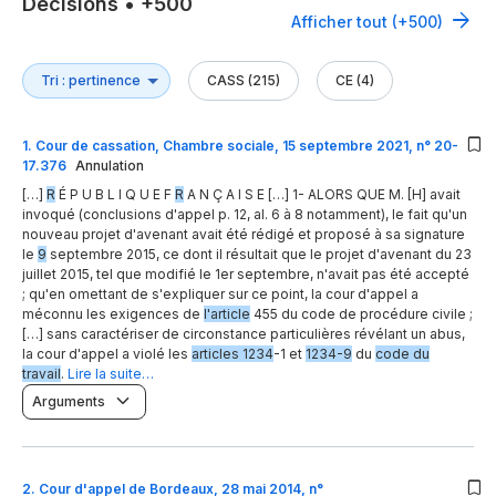
Décisions
•
+500
Afficher tout (+500)
CASS (215)
CE (4)
1
.
Cour de cassation, Chambre sociale, 15 septembre 2021, n° 20-
17.376
Annulation
[…]
R
É P U B L I Q U E F
R
A N Ç A I S E […] 1- ALORS QUE M. [H] avait
invoqué (conclusions d'appel p. 12, al. 6 à 8 notamment), le fait qu'un
nouveau projet d'avenant avait été rédigé et proposé à sa signature
le
9
septembre 2015, ce dont il résultait que le projet d'avenant du 23
juillet 2015, tel que modifié le 1er septembre, n'avait pas été accepté
; qu'en omettant de s'expliquer sur ce point, la cour d'appel a
méconnu les exigences de
l'article
455 du code de procédure civile ;
[…] sans caractériser de circonstance particulières révélant un abus,
la cour d'appel a violé les
articles 1234
-1 et
1234-9
du
code du
travail
.
Lire la suite…
Arguments
2
.
Cour d'appel de Bordeaux, 28 mai 2014, n°