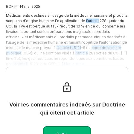
BOFiP
·
14 mai 2025
Médicaments destinés à l'usage de la médecine humaine et produits
sanguins d'origine humaine En application de
l'article
278 quater du
CGI, la TVA est perçue au taux réduit de 10 % en ce qui concerne les
livraisons portant sur les préparations magistrales, produits
officinaux et médicaments ou produits pharmaceutiques destinés à
l'usage de la médecine humaine et faisant l'objet de l'autorisation de
mise sur le marché prévue à
l'article L. 5121
-8 du
code de la santé
publique
(CSP), qui ne sont pas visés à
l'article
281 octies du CGI. […]
En effet, les gaz médicaux ne répondent pas aux conditions fixées
par
l'article L
. 5123-2 du CSP, […]
Lire la suite…
Voir les commentaires indexés sur Doctrine
qui citent cet article