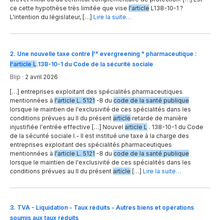
ce cette hypothèse très limitée que vise
l'article
L138-10-1 ?
L'intention du législateur, […]
Lire la suite…
2
.
Une nouvelle taxe contre
l
'" evergreening " pharmaceutique :
l'article L
.138-10-1 du Code de la sécurité sociale
Blip
·
2 avril 2026
[…] entreprises exploitant des spécialités pharmaceutiques
mentionnées à
l'article L. 5121
-8 du
code de la santé publique
lorsque le maintien de l'exclusivité de ces spécialités dans les
conditions prévues au II du présent
article
retarde de manière
injustifiée l'entrée effective […] Nouvel
article L
. 138-10-1 du Code
de la sécurité sociale I.- Il est institué une taxe à la charge des
entreprises exploitant des spécialités pharmaceutiques
mentionnées à
l'article L. 5121
-8 du
code de la santé publique
lorsque le maintien de l'exclusivité de ces spécialités dans les
conditions prévues au II du présent
article
[…]
Lire la suite…
3
.
TVA - Liquidation - Taux réduits - Autres biens et opérations
soumis aux taux réduits