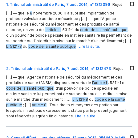
1
.
Tribunal administratif de Paris, 7 août 2014, n° 1312396
Rejet
[…] — que le
8
novembre 2006, il a subi une implantation de
prothèse valvulaire aortique mécanique ; […] — que l'Agence
nationale de sécurité du médicament et des produits de santé
dispose, en vertu de
l'article L
. 5311-1 du
code de la santé publique
,
d'un pouvoir de police spéciale en matière sanitaire lui permettant de
suspendre ou d'interdire la mise sur le marché d'un médicament ; […]
L. 5121-8
du
code de la santé publique
;
Lire la suite…
2
.
Tribunal administratif de Paris, 7 août 2014, n° 1312473
Rejet
[…] — que l'Agence nationale de sécurité du médicament et des
produits de santé (ANSM) dispose, en vertu de
l'article L
. 5311-1 du
code de la santé publique
, d'un pouvoir de police spéciale en
matière sanitaire lui permettant de suspendre ou d'interdire la mise
sur le marché d'un médicament ; […]
L. 5121-8
du
code de la santé
publique
; […]
Article 8
: Tous droits et moyens des parties sur
lesquels il n'est pas expressément statué par le présent jugement
sont réservés jusqu'en fin d'instance.
Lire la suite…
3
.
Conseil d'État, Juge des référés, 13 mars 2012, 356662, Inédit