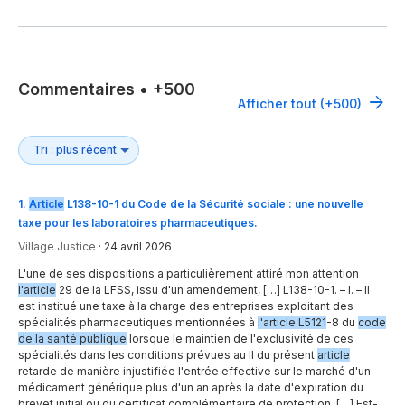
Commentaires
•
+500
Afficher tout (+500)
1
.
Article
L138-10-1 du Code de la Sécurité sociale : une nouvelle
taxe pour les laboratoires pharmaceutiques.
Village Justice
·
24 avril 2026
L'une de ses dispositions a particulièrement attiré mon attention :
l'article
29 de la LFSS, issu d'un amendement, […] L138-10-1. – I. – Il
est institué une taxe à la charge des entreprises exploitant des
spécialités pharmaceutiques mentionnées à
l'article L5121
-8 du
code
de la santé publique
lorsque le maintien de l'exclusivité de ces
spécialités dans les conditions prévues au II du présent
article
retarde de manière injustifiée l'entrée effective sur le marché d'un
médicament générique plus d'un an après la date d'expiration du
brevet initial ou du certificat complémentaire de protection. […] Est-