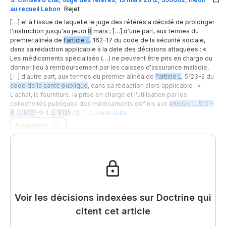
au recueil Lebon
Rejet
[…] et à l'issue de laquelle le juge des référés a décidé de prolonger
l'instruction jusqu'au jeudi
8
mars ; […] d'une part, aux termes du
premier alinéa de
l'article L
. 162-17 du code de la sécurité sociale,
dans sa rédaction applicable à la date des décisions attaquées : «
Les médicaments spécialisés (…) ne peuvent être pris en charge ou
donner lieu à remboursement par les caisses d'assurance maladie,
[…] d'autre part, aux termes du premier alinéa de
l'article L
. 5123-2 du
code de la santé publique
, dans sa rédaction alors applicable : «
L'achat, la fourniture, la prise en charge et l'utilisation par les
collectivités publiques des médicaments définis aux
articles L. 5121-
8
,
L. 5121
-9-1,
L. 5121
-12, […]
Lire la suite…
Arguments
Voir les décisions indexées sur Doctrine qui
citent cet article