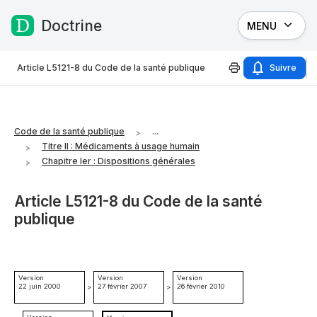
Doctrine
MENU
Passer au contenu
Article L5121-8 du Code de la santé publique
Suivre
Code de la santé publique
...
Titre II : Médicaments à usage humain
Chapitre Ier : Dispositions générales
Article L5121-8 du Code de la santé
publique
Version
Version
Version
22 juin 2000
27 février 2007
26 février 2010
>
>