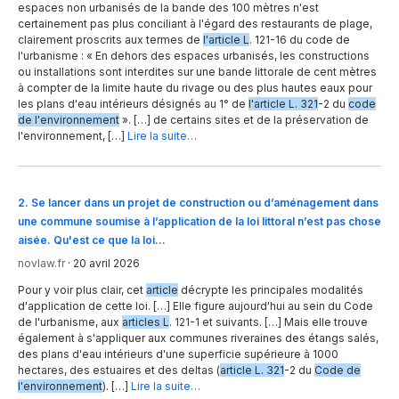
espaces non urbanisés de la bande des 100 mètres n'est
certainement pas plus conciliant à l'égard des restaurants de plage,
clairement proscrits aux termes de
l'article L
. 121-16 du code de
l'urbanisme : « En dehors des espaces urbanisés, les constructions
ou installations sont interdites sur une bande littorale de cent mètres
à compter de la limite haute du rivage ou des plus hautes eaux pour
les plans d'eau intérieurs désignés au 1° de
l'article L. 321
-2 du
code
de l'environnement
». […] de certains sites et de la préservation de
l'environnement, […]
Lire la suite…
2
.
Se lancer dans un projet de construction ou d’aménagement dans
une commune soumise à l’application de la loi littoral n’est pas chose
aisée. Qu'est ce que la loi…
novlaw.fr
·
20 avril 2026
Pour y voir plus clair, cet
article
décrypte les principales modalités
d'application de cette loi. […] Elle figure aujourd'hui au sein du Code
de l'urbanisme, aux
articles L
. 121-1 et suivants. […] Mais elle trouve
également à s'appliquer aux communes riveraines des étangs salés,
des plans d'eau intérieurs d'une superficie supérieure à 1000
hectares, des estuaires et des deltas (
article L. 321
-2 du
Code de
l'environnement
). […]
Lire la suite…