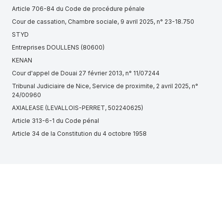
Article 706-84 du Code de procédure pénale
Cour de cassation, Chambre sociale, 9 avril 2025, n° 23-18.750
STYD
Entreprises DOULLENS (80600)
KENAN
Cour d'appel de Douai 27 février 2013, n° 11/07244
Tribunal Judiciaire de Nice, Service de proximite, 2 avril 2025, n°
24/00960
AXIALEASE (LEVALLOIS-PERRET, 502240625)
Article 313-6-1 du Code pénal
Article 34 de la Constitution du 4 octobre 1958
Cour d'appel de Paris, Pôle 5 chambre 10, 2 septembre 2024, n°
22/18618
Conseil d'État, 2ème - 7ème chambres réunies, 26 juillet 2018,
405917
EPICUREO CLICHY (CLICHY, 490234010)
Article R541-50 du Code de l'environnement
Cour d'appel d'Amiens, 2e protection sociale, 1er décembre 2022,