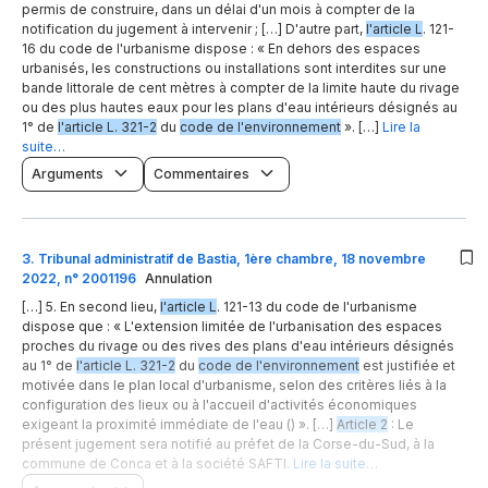
permis de construire, dans un délai d'un mois à compter de la
notification du jugement à intervenir ; […] D'autre part,
l'article L
. 121-
16 du code de l'urbanisme dispose : « En dehors des espaces
urbanisés, les constructions ou installations sont interdites sur une
bande littorale de cent mètres à compter de la limite haute du rivage
ou des plus hautes eaux pour les plans d'eau intérieurs désignés au
1° de
l'article L. 321-2
du
code de l'environnement
». […]
Lire la
suite…
Arguments
Commentaires
3
.
Tribunal administratif de Bastia, 1ère chambre, 18 novembre
2022, n° 2001196
Annulation
[…] 5. En second lieu,
l'article L
. 121-13 du code de l'urbanisme
dispose que : « L'extension limitée de l'urbanisation des espaces
proches du rivage ou des rives des plans d'eau intérieurs désignés
au 1° de
l'article L. 321-2
du
code de l'environnement
est justifiée et
motivée dans le plan local d'urbanisme, selon des critères liés à la
configuration des lieux ou à l'accueil d'activités économiques
exigeant la proximité immédiate de l'eau () ». […]
Article 2
: Le
présent jugement sera notifié au préfet de la Corse-du-Sud, à la
commune de Conca et à la société SAFTI.
Lire la suite…