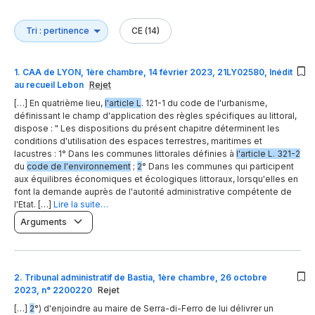
CE (14)
1
.
CAA de LYON, 1ère chambre, 14 février 2023, 21LY02580, Inédit
au recueil Lebon
Rejet
[…] En quatrième lieu,
l'article L
. 121-1 du code de l'urbanisme,
définissant le champ d'application des règles spécifiques au littoral,
dispose : " Les dispositions du présent chapitre déterminent les
conditions d'utilisation des espaces terrestres, maritimes et
lacustres : 1° Dans les communes littorales définies à
l'article L. 321-2
du
code de l'environnement
;
2
° Dans les communes qui participent
aux équilibres économiques et écologiques littoraux, lorsqu'elles en
font la demande auprès de l'autorité administrative compétente de
l'Etat. […]
Lire la suite…
Arguments
2
.
Tribunal administratif de Bastia, 1ère chambre, 26 octobre
2023, n° 2200220
Rejet
[…]
2
°) d'enjoindre au maire de Serra-di-Ferro de lui délivrer un