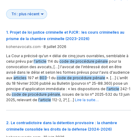
1
.
Projet de loi justice criminelle et PJCR : les cours criminelles au
prisme de la chambre criminelle (2023-2026)
kohenavocats.com
·
8 juillet 2026
La Cour a précisé qu'un « délai de cinq jours ouvrables, semblable à
celui prévu par
l'article
114 du
code de procédure pénale
pour la
convocation des avocats, […] l'avocat de l'intéressé doit en être
avisé dans le délai et selon les formes prévus pour l'avis d'audience
aux
articles
197 et
803
-1 du
code de procédure pénale
». […] L'arrêt
du 18 février 2026 publié au Bulletin (pourvoi n° 25-88.360) pose un
principe d'application immédiate : « les dispositions de
l'article
242-1
du
code de procédure pénale
, issues de la loi n° 2025-532 du 13 juin
2025, relevant de
l'article
112-2, 2°, […]
Lire la suite…
2
.
Le contradictoire dans la détention provisoire : la chambre
criminelle consolide les droits de la défense (2024-2026)