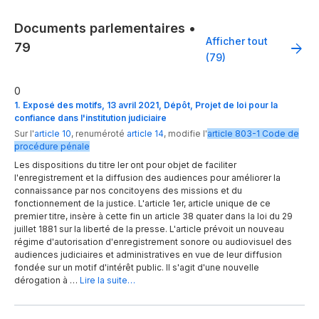
Documents parlementaires
•
Afficher tout
79
(79)
0
1. Exposé des motifs, 13 avril 2021, Dépôt, Projet de loi pour la
confiance dans l'institution judiciaire
Sur l'
article 10
,
renuméroté
article 14
,
modifie
l'
article
803-1
Code de
procédure pénale
Les dispositions du titre Ier ont pour objet de faciliter
l'enregistrement et la diffusion des audiences pour améliorer la
connaissance par nos concitoyens des missions et du
fonctionnement de la justice. L'article 1er, article unique de ce
premier titre, insère à cette fin un article 38 quater dans la loi du 29
juillet 1881 sur la liberté de la presse. L'article prévoit un nouveau
régime d'autorisation d'enregistrement sonore ou audiovisuel des
audiences judiciaires et administratives en vue de leur diffusion
fondée sur un motif d'intérêt public. Il s'agit d'une nouvelle
dérogation à …
Lire la suite…