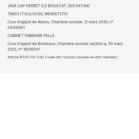
JAVA CAP FERRET (LE BOUSCAT, 820341139)
TMSO (TOULOUSE, 883967275)
Cour d'appel de Reims, Chambre sociale, 12 mars 2025, n°
24/00661
CABINET FABIENNE PELLE
Cour d'appel de Bordeaux, Chambre sociale section a, 30 mars
2022, n° 18/06541
Article R241-20-1 du Code de l'action sociale et des familles
Code général des impôts, CGI.
Cour d'appel de Nîmes, 5e chambre pole social, 26 septembre
2024, n° 23/00937
Conseil d'État, 7ème - 2ème chambres réunies, 10 juillet 2020,
430609
FIPAR AUDIT (BOULOGNE-BILLANCOURT, 821030509)
GHL ASSOCIES