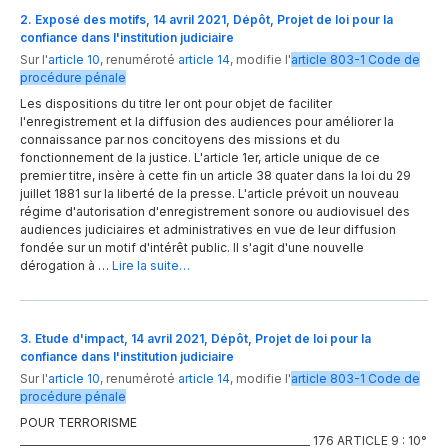
2. Exposé des motifs, 14 avril 2021, Dépôt, Projet de loi pour la
confiance dans l'institution judiciaire
Sur l'
article 10
,
renuméroté
article 14
,
modifie
l'
article
803-1
Code de
procédure pénale
Les dispositions du titre Ier ont pour objet de faciliter
l'enregistrement et la diffusion des audiences pour améliorer la
connaissance par nos concitoyens des missions et du
fonctionnement de la justice. L'article 1er, article unique de ce
premier titre, insère à cette fin un article 38 quater dans la loi du 29
juillet 1881 sur la liberté de la presse. L'article prévoit un nouveau
régime d'autorisation d'enregistrement sonore ou audiovisuel des
audiences judiciaires et administratives en vue de leur diffusion
fondée sur un motif d'intérêt public. Il s'agit d'une nouvelle
dérogation à …
Lire la suite…
3. Etude d'impact, 14 avril 2021, Dépôt, Projet de loi pour la
confiance dans l'institution judiciaire
Sur l'
article 10
,
renuméroté
article 14
,
modifie
l'
article
803-1
Code de
procédure pénale
POUR TERRORISME
__________________________________________________________ 176 ARTICLE 9 : 10°