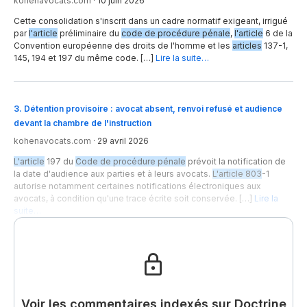
kohenavocats.com
·
10 juin 2026
Cette consolidation s'inscrit dans un cadre normatif exigeant, irrigué
par
l'article
préliminaire du
code de procédure pénale
,
l'article
6 de la
Convention européenne des droits de l'homme et les
articles
137-1,
145, 194 et 197 du même code. […]
Lire la suite…
3
.
Détention provisoire : avocat absent, renvoi refusé et audience
devant la chambre de l'instruction
kohenavocats.com
·
29 avril 2026
L'article
197 du
Code de procédure pénale
prévoit la notification de
la date d'audience aux parties et à leurs avocats.
L'article 803
-1
autorise notamment certaines notifications électroniques aux
avocats, à condition qu'une trace écrite soit conservée. […]
Lire la
suite…
Voir les commentaires indexés sur Doctrine