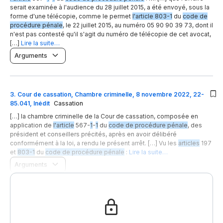
serait examinée à l'audience du 28 juillet 2015, a été envoyé, sous la
forme d'une télécopie, comme le permet
l'article 803-1
du
code de
procédure pénale
, le 22 juillet 2015, au numéro 05 90 90 39 73, dont il
n'est pas contesté qu'il s'agit du numéro de télécopie de cet avocat,
[…]
Lire la suite…
Arguments
3
.
Cour de cassation, Chambre criminelle, 8 novembre 2022, 22-
85.041, Inédit
Cassation
[…] la chambre criminelle de la Cour de cassation, composée en
application de
l'article
567-
1
-
1
du
code de procédure pénale
, des
président et conseillers précités, après en avoir délibéré
conformément à la loi, a rendu le présent arrêt. […] Vu les
articles
197
et
803-1
du
code de procédure pénale
:
Lire la suite…
Arguments