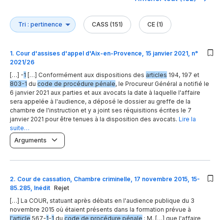
CASS (151)
CE (1)
1
.
Cour d'assises d'appel d'Aix-en-Provence, 15 janvier 2021, n°
2021/26
[…] -
1
[…] Conformément aux dispositions des
articles
194, 197 et
803-1
du
code de procédure pénale
, le Procureur Général a notifié le
6 janvier 2021 aux parties et aux avocats la date à laquelle l'affaire
sera appelée à l'audience, a déposé le dossier au greffe de la
chambre de l'instruction et y a joint ses réquisitions écrites le 7
janvier 2021 pour être tenues à la disposition des avocats.
Lire la
suite…
Arguments
2
.
Cour de cassation, Chambre criminelle, 17 novembre 2015, 15-
85.285, Inédit
Rejet
[…] La COUR, statuant après débats en l'audience publique du 3
novembre 2015 où étaient présents dans la formation prévue à
l'article
567-
1
-
1
du
code de procédure pénale
: M. […] que l'affaire