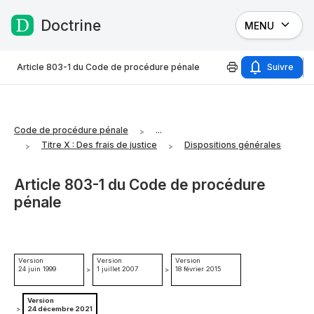
Doctrine
MENU
Passer au contenu
Article 803-1 du Code de procédure pénale
Suivre
Code de procédure pénale
...
Titre X : Des frais de justice
Dispositions générales
Article 803-1 du Code de procédure
pénale
Version
Version
Version
24 juin 1999
1 juillet 2007
18 février 2015
>
>
Version
>
24 décembre 2021