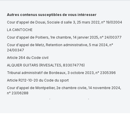
Autres contenus susceptibles de vous intéresser
Cour d'appel de Douai, Sociale d salle 3, 25 mars 2022, n° 19/02004
LA CANTOCHE
Cour d'appel de Poitiers, 1re chambre, 14 janvier 2025, n° 24/00377
Cour d'appel de Metz, Retention administrative, 5 mai 2024, n°
24/00347
Article 264 du Code civil
ALQUIER GUITARS (RIVESALTES, 833074776)
Tribunal administratif de Bordeaux, 3 octobre 2023, n° 2305396
Article R212-10-20 du Code du sport
Cour d'appel de Montpellier, 2e chambre civile, 14 novembre 2024,
n° 23/06288
ENRAGE CORPORATION (GUICHEN, 443297692)
Cour d'appel de Rennes, 18 février 2016, n° 999
Article L2313-8 du Code du travail
KH LOCATION (BOULOGNE-BILLANCOURT, 830693388)