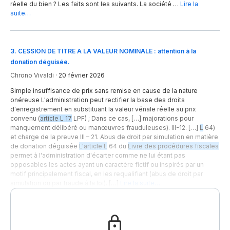
réelle du bien ? Les faits sont les suivants. La société …
Lire la
suite…
3
.
CESSION DE TITRE A LA VALEUR NOMINALE : attention à la
donation déguisée.
Chrono Vivaldi
·
20 février 2026
Simple insuffisance de prix sans remise en cause de la nature
onéreuse L'administration peut rectifier la base des droits
d'enregistrement en substituant la valeur vénale réelle au prix
convenu (
article L 17
LPF) ; Dans ce cas, […] majorations pour
manquement délibéré ou manœuvres frauduleuses). III-12. […]
L
64)
et charge de la preuve III – 21. Abus de droit par simulation en matière
de donation déguisée
L'article L
64 du
Livre des procédures fiscales
permet à l'administration d'écarter comme ne lui étant pas
opposables les actes ayant un caractère fictif ou inspirés par un
motif principalement fiscal, en les requalifiant (abus de droit par
simulation ou par fraude à la loi). […]
Lire la suite…