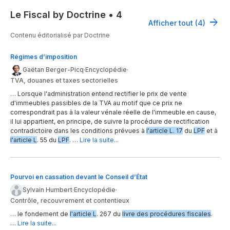
Le Fiscal by Doctrine
•
4
Afficher tout (4)
Contenu éditorialisé par Doctrine
Régimes d’imposition
Gaëtan Berger-Picq
·
Encyclopédie
·
TVA, douanes et taxes sectorielles
… Lorsque l'administration entend rectifier le prix de vente
d'immeubles passibles de la TVA au motif que ce prix ne
correspondrait pas à la valeur vénale réelle de l'immeuble en cause,
il lui appartient, en principe, de suivre la procédure de rectification
contradictoire dans les conditions prévues à
l'article L. 17
du
LPF
et à
l'article L
. 55 du
LPF
. …
Lire la suite...
Pourvoi en cassation devant le Conseil d’État
Sylvain Humbert
·
Encyclopédie
·
Contrôle, recouvrement et contentieux
… le fondement de
l'article L
. 267 du
livre des procédures fiscales
.
…
Lire la suite...