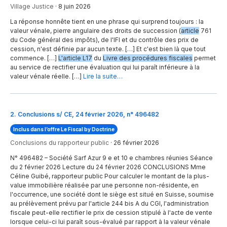
Village Justice
·
8 juin 2026
La réponse honnête tient en une phrase qui surprend toujours : la
valeur vénale, pierre angulaire des droits de succession (
article
761
du Code général des impôts), de l'IFI et du contrôle des prix de
cession, n'est définie par aucun texte. […] Et c'est bien là que tout
commence. […]
L'article L17
du
Livre des procédures fiscales
permet
au service de rectifier une évaluation qui lui paraît inférieure à la
valeur vénale réelle. […]
Lire la suite…
2
.
Conclusions s/ CE, 24 février 2026, n° 496482
Inclus dans l’offre Le Fiscal by Doctrine
Conclusions du rapporteur public
·
26 février 2026
N° 496482 – Société Sarf Azur 9 e et 10 e chambres réunies Séance
du 2 février 2026 Lecture du 24 février 2026 CONCLUSIONS Mme
Céline Guibé, rapporteur public Pour calculer le montant de la plus-
value immobilière réalisée par une personne non-résidente, en
l'occurrence, une société dont le siège est situé en Suisse, soumise
au prélèvement prévu par l'article 244 bis A du CGI, l'administration
fiscale peut-elle rectifier le prix de cession stipulé à l'acte de vente
lorsque celui-ci lui paraît sous-évalué par rapport à la valeur vénale