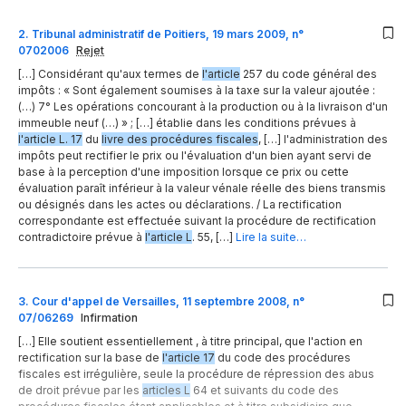
2
.
Tribunal administratif de Poitiers, 19 mars 2009, n°
0702006
Rejet
[…] Considérant qu'aux termes de
l'article
257 du code général des
impôts : « Sont également soumises à la taxe sur la valeur ajoutée :
(…) 7° Les opérations concourant à la production ou à la livraison d'un
immeuble neuf (…) » ; […] établie dans les conditions prévues à
l'article L. 17
du
livre des procédures fiscales
, […] l'administration des
impôts peut rectifier le prix ou l'évaluation d'un bien ayant servi de
base à la perception d'une imposition lorsque ce prix ou cette
évaluation paraît inférieur à la valeur vénale réelle des biens transmis
ou désignés dans les actes ou déclarations. / La rectification
correspondante est effectuée suivant la procédure de rectification
contradictoire prévue à
l'article L
. 55, […]
Lire la suite…
3
.
Cour d'appel de Versailles, 11 septembre 2008, n°
07/06269
Infirmation
[…] Elle soutient essentiellement , à titre principal, que l'action en
rectification sur la base de
l'article 17
du code des procédures
fiscales est irrégulière, seule la procédure de répression des abus
de droit prévue par les
articles L
64 et suivants du code des