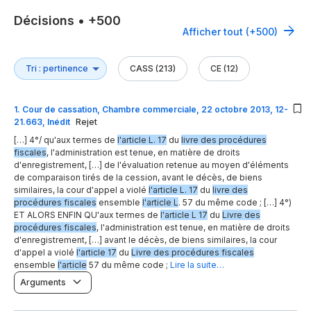
Décisions
•
+500
Afficher tout (+500)
CASS (213)
CE (12)
1
.
Cour de cassation, Chambre commerciale, 22 octobre 2013, 12-
21.663, Inédit
Rejet
[…] 4°/ qu'aux termes de
l'article L. 17
du
livre des procédures
fiscales
, l'administration est tenue, en matière de droits
d'enregistrement, […] de l'évaluation retenue au moyen d'éléments
de comparaison tirés de la cession, avant le décès, de biens
similaires, la cour d'appel a violé
l'article L. 17
du
livre des
procédures fiscales
ensemble
l'article L
. 57 du même code ; […] 4°)
ET ALORS ENFIN QU'aux termes de
l'article L 17
du
Livre des
procédures fiscales
, l'administration est tenue, en matière de droits
d'enregistrement, […] avant le décès, de biens similaires, la cour
d'appel a violé
l'article 17
du
Livre des procédures fiscales
ensemble
l'article
57 du même code ;
Lire la suite…
Arguments