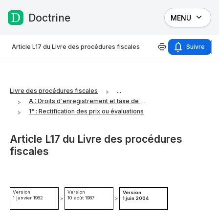
Doctrine
MENU
Passer au contenu
Article L17 du Livre des procédures fiscales
Suivre
Livre des procédures fiscales
...
A : Droits d'enregistrement et taxe de publicité foncière
1° : Rectification des prix ou évaluations
Article L17 du Livre des procédures
fiscales
Version
Version
Version
1 janvier 1982
10 août 1987
>
>
1 juin 2004