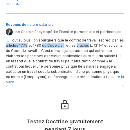
la suite...
Revenus de nature salariale
Lise Chatain
·
Encyclopédie
·
Fiscalité personnelle et patrimoniale
… Tout au plus l'on soulignera que le contrat de travail est régi par les
articles 1779
et 1780
du Code civil
, et les
articles
L. 1211-1 et suivants
du Code du travail i . C'est donc la jurisprudence qui est venue
élaborer les principes directeurs applicables au statut du salarié i . Il
en ressort que le contrat de travail peut être défini comme « le
contrat par lequel une personne physique (le salarié) s'engage à
exécuter un travail sous la subordination d'une personne physique
ou morale (l'employeur), en échange d'une rémunération » i . …
Lire la
suite...
Testez Doctrine gratuitement
pendant 7 jours