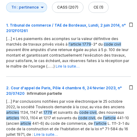
CASS (207)
CE (1)
1
.
Tribunal de commerce / TAE de Bordeaux, Lundi, 2 juin 2014, n°
2012F01261
[…] « Les paiements des acomptes sur la valeur définitive des
marchés de travaux privés visés à
l'article 1779
-3° du
code civil
peuvent être amputés d'une retenue égale au plus à 5 p. 100 de leur
montant et garantissant contractuellement l'exécution des travaux,
pour satisfaire, le cas échéant, aux réserves faites à la réception par
le maître de l'ouvrage (..….)
Lire la suite…
2
.
Cour d'appel de Paris, Pôle 4 chambre 6, 24 février 2023, n°
20/07420
Infirmation partielle
[…] Par conclusions notifiées par voie électronique le 25 octobre
2022, la société Toulesols demande à la cour, au visa des anciens
articles
1134, 1147 et
1779
et suivants du
code civil
, des nouveaux
articles
1103, 1104 et 1217 et suivants du
code civil
, de
l'article
441-10
(ancien
article
441-6) du code de commerce, de
l'article
L. 111-3-1 du
code de la construction et de l'habitation et de la loi n° 71-584 du 16
juillet 1971, de :
Lire la suite…