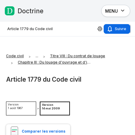
Doctrine
MENU
Passer au contenu
Article 1779 du Code civil
Suivre
Code civil
...
Titre VIII : Du contrat de louage
Chapitre III : Du louage d'ouvrage et d'industrie
Article 1779 du Code civil
Version
Version
1 août 1967
>
14 mai 2009
Comparer les versions