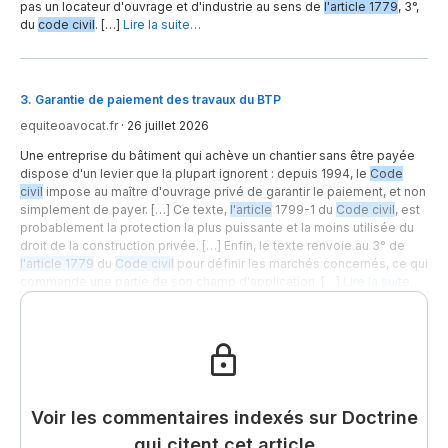
pas un locateur d'ouvrage et d'industrie au sens de
l'article 1779
, 3°,
du
code civil
. […]
Lire la suite…
3
.
Garantie de paiement des travaux du BTP
equiteoavocat.fr
·
26 juillet 2026
Une entreprise du bâtiment qui achève un chantier sans être payée
dispose d'un levier que la plupart ignorent : depuis 1994, le
Code
civil
impose au maître d'ouvrage privé de garantir le paiement, et non
simplement de payer. […] Ce texte,
l'article
1799-1 du
Code civil
, est
probablement la protection la plus puissante et la moins utilisée du
droit de la construction privée. […] Enfin, le texte renvoie au 3° de
l'article 1779
du
Code civil
pour définir les marchés concernés, ce qui
commande une partie de son champ d'application. […]
Lire la suite…
Voir les commentaires indexés sur Doctrine
qui citent cet article