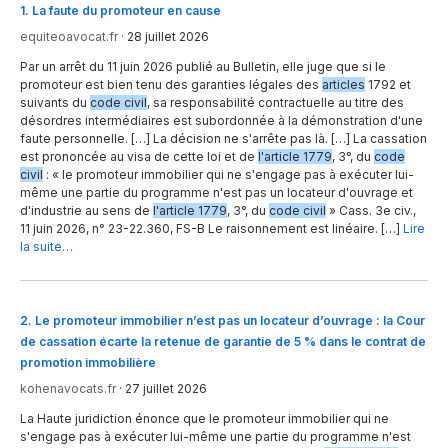
1
.
La faute du promoteur en cause
equiteoavocat.fr
·
28 juillet 2026
Par un arrêt du 11 juin 2026 publié au Bulletin, elle juge que si le
promoteur est bien tenu des garanties légales des
articles
1792 et
suivants du
code civil
, sa responsabilité contractuelle au titre des
désordres intermédiaires est subordonnée à la démonstration d'une
faute personnelle. […] La décision ne s'arrête pas là. […] La cassation
est prononcée au visa de cette loi et de
l'article 1779
, 3°, du
code
civil
: « le promoteur immobilier qui ne s'engage pas à exécuter lui-
même une partie du programme n'est pas un locateur d'ouvrage et
d'industrie au sens de
l'article 1779
, 3°, du
code civil
» Cass. 3e civ.,
11 juin 2026, n° 23-22.360, FS-B Le raisonnement est linéaire. […]
Lire
la suite…
2
.
Le promoteur immobilier n’est pas un locateur d’ouvrage : la Cour
de cassation écarte la retenue de garantie de 5 % dans le contrat de
promotion immobilière
kohenavocats.fr
·
27 juillet 2026
La Haute juridiction énonce que le promoteur immobilier qui ne
s'engage pas à exécuter lui-même une partie du programme n'est