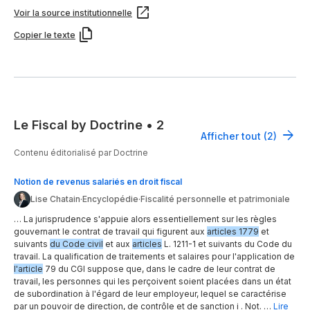
Voir la source institutionnelle
Copier le texte
Le Fiscal by Doctrine
•
2
Afficher tout (2)
Contenu éditorialisé par Doctrine
Notion de revenus salariés en droit fiscal
Lise Chatain
·
Encyclopédie
·
Fiscalité personnelle et patrimoniale
… La jurisprudence s'appuie alors essentiellement sur les règles
gouvernant le contrat de travail qui figurent aux
articles 1779
et
suivants
du Code civil
et aux
articles
L. 1211-1 et suivants du Code du
travail. La qualification de traitements et salaires pour l'application de
l'article
79 du CGI suppose que, dans le cadre de leur contrat de
travail, les personnes qui les perçoivent soient placées dans un état
de subordination à l'égard de leur employeur, lequel se caractérise
par un pouvoir de direction, de contrôle et de sanction i . Not. …
Lire