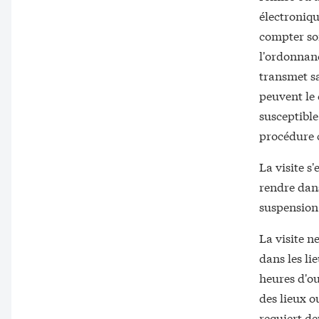
électroniqu
compter soi
l'ordonnanc
transmet sa
peuvent le 
susceptible
procédure c
La visite s'
rendre dans
suspension o
La visite n
dans les li
heures d'ou
des lieux ou
requiert de