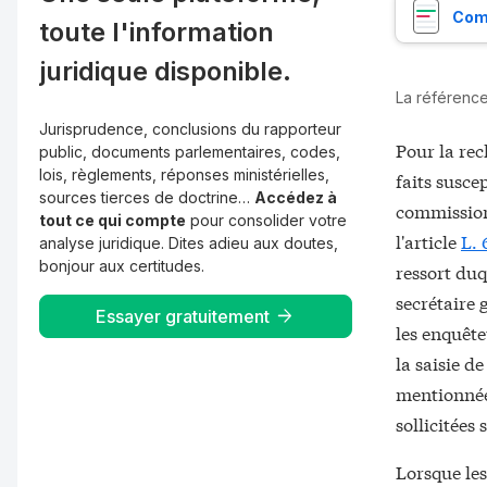
Comp
toute l'information
juridique disponible.
La référence 
Jurisprudence, conclusions du rapporteur
Pour la rec
public, documents parlementaires, codes,
lois, règlements, réponses ministérielles,
faits suscep
sources tierces de doctrine…
Accédez à
commission 
tout ce qui compte
pour consolider votre
l'article
L. 
analyse juridique. Dites adieu aux doutes,
bonjour aux certitudes.
ressort duq
secrétaire 
Essayer gratuitement
les enquête
la saisie d
mentionnée
sollicitées 
Lorsque les