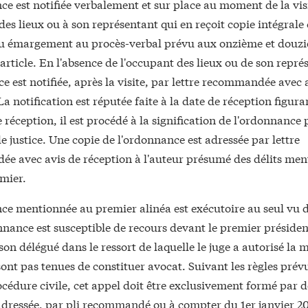
e est notifiée verbalement et sur place au moment de la vis
des lieux ou à son représentant qui en reçoit copie intégrale
ou émargement au procès-verbal prévu aux onzième et douzi
article. En l'absence de l'occupant des lieux ou de son repré
e est notifiée, après la visite, par lettre recommandée avec 
La notification est réputée faite à la date de réception figuran
 réception, il est procédé à la signification de l'ordonnance 
de justice. Une copie de l'ordonnance est adressée par lettre
e avec avis de réception à l'auteur présumé des délits men
emier.
ce mentionnée au premier alinéa est exécutoire au seul vu d
nance est susceptible de recours devant le premier présiden
son délégué dans le ressort de laquelle le juge a autorisé la 
sont pas tenues de constituer avocat. Suivant les règles prév
cédure civile, cet appel doit être exclusivement formé par 
adressée, par pli recommandé ou à compter du 1er janvier 2