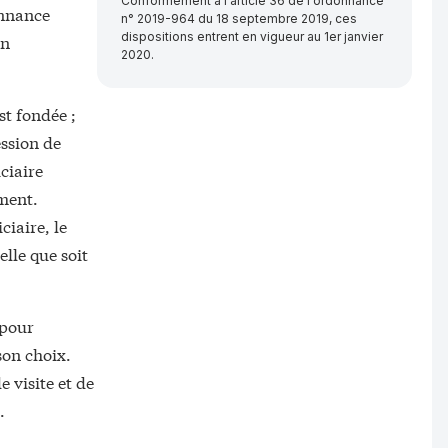
Conformément à l'article 36 de l'ordonnance
onnance
n° 2019-964 du 18 septembre 2019, ces
dispositions entrent en vigueur au 1er janvier
on
2020.
st fondée ;
ssion de
iciaire
ement.
ciaire, le
elle que soit
 pour
son choix.
e visite et de
.