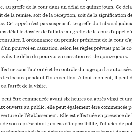
e, au greffe de la cour dans un délai de quinze jours. Ce déla
t de la remise, soit de la réception, soit de la signification d
e. Cet appel n'est pas suspensif. Le greffe du tribunal judici
ns délai le dossier de l'affaire au greffe de la cour d'appel où
consulter. L'ordonnance du premier président de la cour d'a
 d'un pourvoi en cassation, selon les règles prévues par le c
ivile. Le délai du pourvoi en cassation est de quinze jours.
effectue sous l'autorité et le contrôle du juge qui l'a autorisée.
 les locaux pendant l'intervention. A tout moment, il peut d
u l'arrêt de la visite.
e peut être commencée avant six heures ou après vingt et une
eux ouverts au public, elle peut également être commencée p
verture de l'établissement. Elle est effectuée en présence de
 de son représentant ; en cas d'impossibilité, l'officier de pol
ux témoins choisis en dehors des personnes relevant de son 