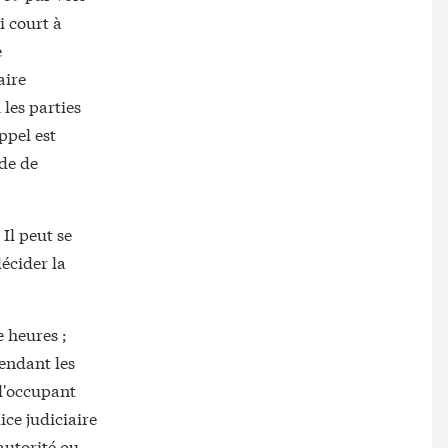
i court à
e
aire
 les parties
ppel est
ode de
 Il peut se
écider la
 heures ;
endant les
 l'occupant
ice judiciaire
autorité ou