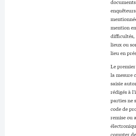
documents s
enquêteurs 
mentionnées
mention en 
difficultés
lieux ou so
lieu en prés
Le premier 
la mesure c
saisie auto
rédigés à l
parties ne 
code de pro
remise ou 
électroniqu
compter de 