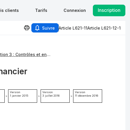
Inscription
is clients
Tarifs
Connexion
Suivre
Article L621-11
Article L621-12-1
Sous-section 3 : Contrôles et enquêtes
nancier
Version
Version
Version
1 janvier 2015
3 juillet 2016
11 décembre 2016
>
>
>