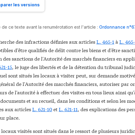
arer les versions
de ce texte avant la renumérotation est l'article :
Ordonnance n°67-
herche des infractions définies aux articles
L. 465-1
à
L. 465-
tibles d'être qualifiés de délit contre les biens et d'être sanc
des sanctions de l'Autorité des marchés financiers en appli
621-15
, le juge des libertés et de la détention du tribunal judi
uel sont situés les locaux à visiter peut, sur demande motiv
général de l'Autorité des marchés financiers, autoriser par 
urs de l'autorité à effectuer des visites en tous lieux ainsi qu
e documents et au recueil, dans les conditions et selon les mo
s aux articles
L. 621-10
et
L. 621-11
, des explications des pe
sur place.
 locaux visités sont situés dans le ressort de plusieurs juridic