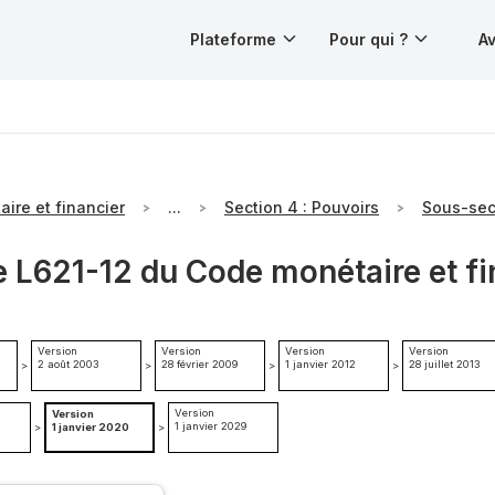
Plateforme
Pour qui ?
Av
ire et financier
...
Section 4 : Pouvoirs
e L621-12 du Code monétaire et fi
Version
Version
Version
Version
2 août 2003
28 février 2009
1 janvier 2012
28 juillet 2013
>
>
>
>
Version
Version
1 janvier 2029
>
1 janvier 2020
>