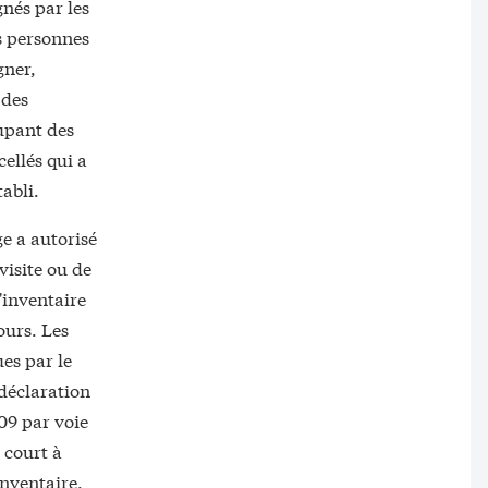
gnés par les
es personnes
gner,
 des
cupant des
cellés qui a
tabli.
ge a autorisé
visite ou de
'inventaire
ours. Les
ues par le
 déclaration
09 par voie
 court à
inventaire.