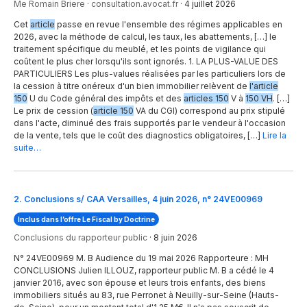
Me Romain Briere
·
consultation.avocat.fr
·
4 juillet 2026
Cet
article
passe en revue l'ensemble des régimes applicables en
2026, avec la méthode de calcul, les taux, les abattements, […] le
traitement spécifique du meublé, et les points de vigilance qui
coûtent le plus cher lorsqu'ils sont ignorés. 1. LA PLUS-VALUE DES
PARTICULIERS Les plus-values réalisées par les particuliers lors de
la cession à titre onéreux d'un bien immobilier relèvent de
l'article
150
U du Code général des impôts et des
articles 150
V à
150 VH
. […]
Le prix de cession (
article 150
VA du CGI) correspond au prix stipulé
dans l'acte, diminué des frais supportés par le vendeur à l'occasion
de la vente, tels que le coût des diagnostics obligatoires, […]
Lire la
suite…
2
.
Conclusions s/ CAA Versailles, 4 juin 2026, n° 24VE00969
Inclus dans l’offre Le Fiscal by Doctrine
Conclusions du rapporteur public
·
8 juin 2026
N° 24VE00969 M. B Audience du 19 mai 2026 Rapporteure : MH
CONCLUSIONS Julien ILLOUZ, rapporteur public M. B a cédé le 4
janvier 2016, avec son épouse et leurs trois enfants, des biens
immobiliers situés au 83, rue Perronet à Neuilly-sur-Seine (Hauts-