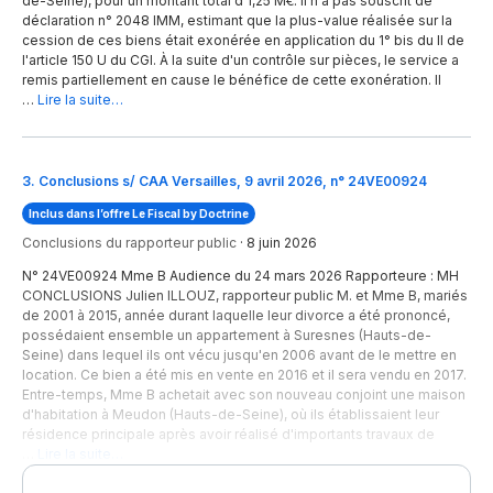
de-Seine), pour un montant total d'1,25 M€. Il n'a pas souscrit de
déclaration n° 2048 IMM, estimant que la plus-value réalisée sur la
cession de ces biens était exonérée en application du 1° bis du II de
l'article 150 U du CGI. À la suite d'un contrôle sur pièces, le service a
remis partiellement en cause le bénéfice de cette exonération. Il
…
Lire la suite…
3
.
Conclusions s/ CAA Versailles, 9 avril 2026, n° 24VE00924
Inclus dans l’offre Le Fiscal by Doctrine
Conclusions du rapporteur public
·
8 juin 2026
N° 24VE00924 Mme B Audience du 24 mars 2026 Rapporteure : MH
CONCLUSIONS Julien ILLOUZ, rapporteur public M. et Mme B, mariés
de 2001 à 2015, année durant laquelle leur divorce a été prononcé,
possédaient ensemble un appartement à Suresnes (Hauts-de-
Seine) dans lequel ils ont vécu jusqu'en 2006 avant de le mettre en
location. Ce bien a été mis en vente en 2016 et il sera vendu en 2017.
Entre-temps, Mme B achetait avec son nouveau conjoint une maison
d'habitation à Meudon (Hauts-de-Seine), où ils établissaient leur
résidence principale après avoir réalisé d'importants travaux de
…
Lire la suite…