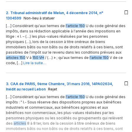
2
.
Tribunal administratif de Melun, 4 décembre 2014, n°
1304599
Non-lieu à statuer
[…] Considérant qu'aux termes de
l'article 150
U du code général des
impôts, dans sa rédaction applicable à l'année des impositions en
litige : « I. – (…) les plus-values réalisées par les personnes
physiques (…), lors de la cession à titre onéreux de biens
immobiliers bâtis ou non bâtis ou de droits relatifs à ces biens, sont
passibles de l'impôt sur le revenu dans les conditions prévues aux
articles 150
V à
150 VH
/ (…) » ; qu'aux termes de
l'article 150
V de ce
code, […]
Lire la suite…
3
.
CAA de PARIS, 9ème Chambre, 31 mars 2016, 14PA02634,
Inédit au recueil Lebon
Rejet
[…] Considérant qu'aux termes de
l'article 150
U du code général des
impôts : " I.- Sous réserve des dispositions propres aux bénéfices
industriels et commerciaux, aux bénéfices agricoles et aux
bénéfices non commerciaux, les plus-values réalisées par les
personnes physiques ou les sociétés ou groupements qui relèvent
des
articles
8 à 8 ter, lors de la cession à titre onéreux de biens
immobiliers bâtis ou non bâtis ou de droits relatifs à ces biens, sont