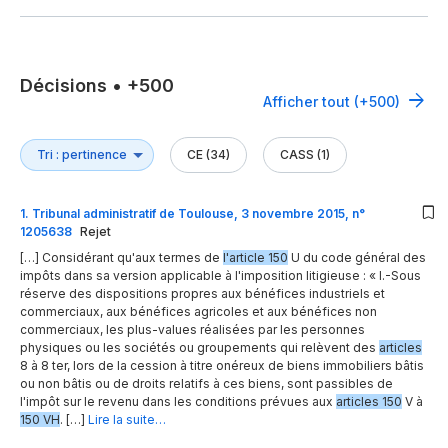
Décisions
•
+500
Afficher tout (+500)
CE (34)
CASS (1)
1
.
Tribunal administratif de Toulouse, 3 novembre 2015, n°
1205638
Rejet
[…] Considérant qu'aux termes de
l'article 150
U du code général des
impôts dans sa version applicable à l'imposition litigieuse : « I.-Sous
réserve des dispositions propres aux bénéfices industriels et
commerciaux, aux bénéfices agricoles et aux bénéfices non
commerciaux, les plus-values réalisées par les personnes
physiques ou les sociétés ou groupements qui relèvent des
articles
8 à 8 ter, lors de la cession à titre onéreux de biens immobiliers bâtis
ou non bâtis ou de droits relatifs à ces biens, sont passibles de
l'impôt sur le revenu dans les conditions prévues aux
articles 150
V à
150 VH
. […]
Lire la suite…