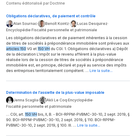
Contenu éditorialisé par Doctrine
Obligations déclaratives, de paiement et contrôle
Alan Sournac
·
Benoît Kointz
·
Lucas Desquirez
·
Encyclopédie
·
Fiscalité personnelle et patrimoniale
Les obligations déclaratives et de paiement inhérentes à la cession
de titres de sociétés à prépondérance immobilière sont prévues aux
articles 150
VG et
150 VH
du CGI. 1. Obligations déclaratives a) Dépôt
de la déclaration L'impôt sur le revenu afférent à la plus-value
réalisée lors de la cession de titres de sociétés à prépondérance
immobilière est, en principe, déclaré et payé au service des impôts
des entreprises territorialement compétent. …
Lire la suite...
Détermination de l’assiette de la plus-value imposable
Jenna Scaglia
·
Akli Le Coq
·
Encyclopédie
·
Fiscalité personnelle et patrimoniale
… CGI, art.
150 VH
bis, II, B. - BOI-RPPM-PVBMC-30-10, 2 sept. 2019, §
90. BOI-RPPM-PVBMC-30-10, 2 sept. 2019, § 110. BOI-RPPM-
PVBMC-30-10, 2 sept. 2019, § 100. III. …
Lire la suite...