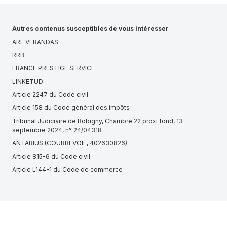
Autres contenus susceptibles de vous intéresser
ARL VERANDAS
RRB
FRANCE PRESTIGE SERVICE
LINKETUD
Article 2247 du Code civil
Article 158 du Code général des impôts
Tribunal Judiciaire de Bobigny, Chambre 22 proxi fond, 13
septembre 2024, n° 24/04318
ANTARIUS (COURBEVOIE, 402630826)
Article 815-6 du Code civil
Article L144-1 du Code de commerce
CSP (CONDOM, 820901825)
Tribunal Judiciaire de Bobigny, Chambre 5 section 2, 16 janvier 2025,
n° 23/05710
Tribunal administratif de Paris, 28 août 2024, n° 2406981