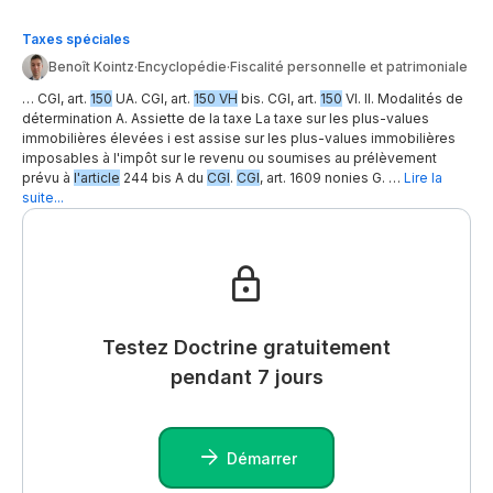
Taxes spéciales
Benoît Kointz
·
Encyclopédie
·
Fiscalité personnelle et patrimoniale
… CGI, art.
150
UA. CGI, art.
150 VH
bis. CGI, art.
150
VI. II. Modalités de
détermination A. Assiette de la taxe La taxe sur les plus-values
immobilières élevées i est assise sur les plus-values immobilières
imposables à l'impôt sur le revenu ou soumises au prélèvement
prévu à
l'article
244 bis A du
CGI
.
CGI
, art. 1609 nonies G. …
Lire la
suite...
Testez Doctrine gratuitement
pendant 7 jours
Démarrer