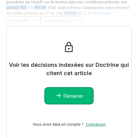
passibles de l'impôt sur le revenu dans les conditions prévues aux
articles 150
V à
150 VH
. /Ces dispositions s'appliquent, sous réserve
de celles prévues au 3° du I de
l'article
35, […]
Lire la suite…
Arguments
Commentaires
Voir les décisions indexées sur Doctrine qui
citent cet article
Démarrer
Vous avez déjà un compte ?
Connexion