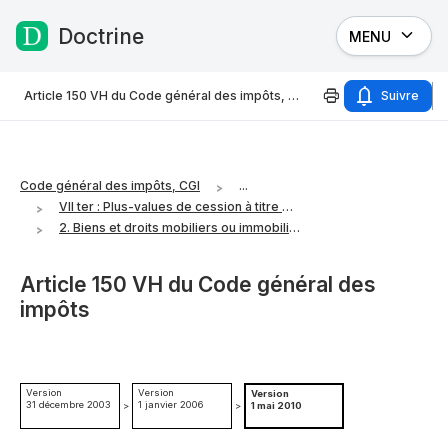
Doctrine
MENU
Passer au contenu
Article 150 VH du Code général des impôts, CGI.
Suivre
Code général des impôts, CGI
...
VII ter : Plus-values de cession à titre onéreux de biens ou de droits de toute nature
2. Biens et droits mobiliers ou immobiliers
Article 150 VH du Code général des
impôts
Version
Version
Version
31 décembre 2003
1 janvier 2006
>
>
1 mai 2010