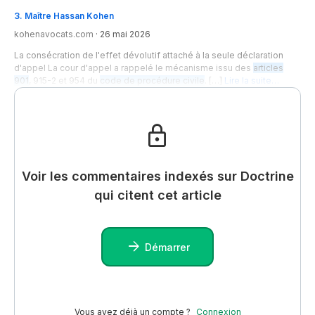
3
.
Maître Hassan Kohen
kohenavocats.com
·
26 mai 2026
La consécration de l'effet dévolutif attaché à la seule déclaration
d'appel La cour d'appel a rappelé le mécanisme issu des
articles
901
, 915-2 et 954 du
code de procédure civile
. […]
Lire la suite…
Voir les commentaires indexés sur Doctrine
qui citent cet article
Démarrer
Vous avez déjà un compte ?
Connexion