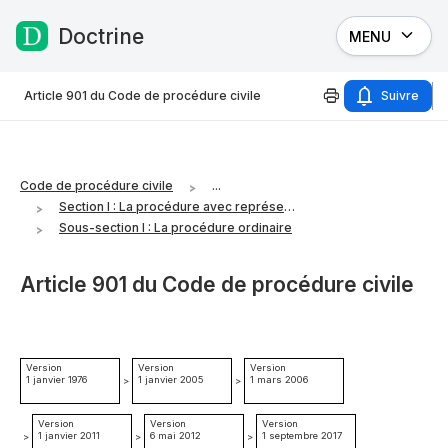
Doctrine
MENU
Passer au contenu
Article 901 du Code de procédure civile
Suivre
Code de procédure civile
...
Section I : La procédure avec représentation obligatoire
Sous-section I : La procédure ordinaire
Article 901 du Code de procédure civile
Version
Version
Version
1 janvier 1976
1 janvier 2005
1 mars 2006
>
>
Version
Version
Version
1 janvier 2011
6 mai 2012
1 septembre 2017
>
>
>