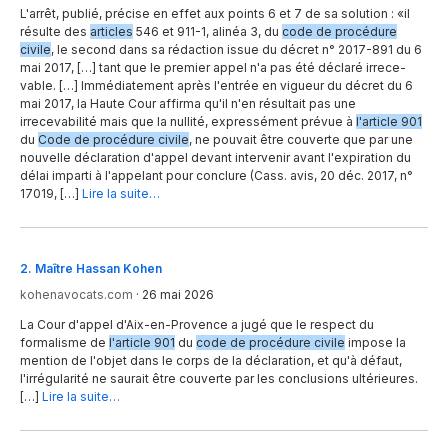
L'arrêt, publié, précise en effet aux points 6 et 7 de sa solution : «il
résulte des
articles
546 et 911-1, alinéa 3, du
code de procédure
civile
, le second dans sa rédaction issue du décret n° 2017-891 du 6
mai 2017, […] tant que le premier appel n'a pas été déclaré irrece-
vable. […] Immédiatement après l'entrée en vigueur du décret du 6
mai 2017, la Haute Cour affirma qu'il n'en résultait pas une
irrecevabilité mais que la nullité, expressément prévue à
l'article 901
du
Code de procédure civile
, ne pouvait être couverte que par une
nouvelle déclaration d'appel devant intervenir avant l'expiration du
délai imparti à l'appelant pour conclure (Cass. avis, 20 déc. 2017, n°
17019, […]
Lire la suite…
2
.
Maître Hassan Kohen
kohenavocats.com
·
26 mai 2026
La Cour d'appel d'Aix-en-Provence a jugé que le respect du
formalisme de
l'article 901
du
code de procédure civile
impose la
mention de l'objet dans le corps de la déclaration, et qu'à défaut,
l'irrégularité ne saurait être couverte par les conclusions ultérieures.
[…]
Lire la suite…