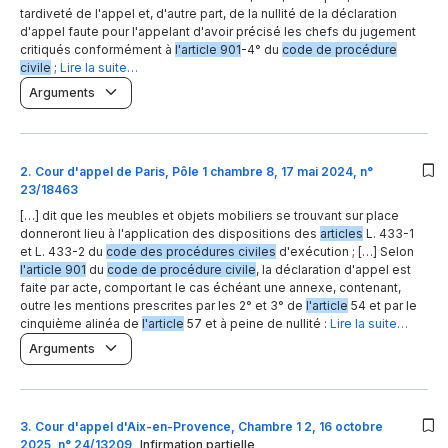
tardiveté de l'appel et, d'autre part, de la nullité de la déclaration
d'appel faute pour l'appelant d'avoir précisé les chefs du jugement
critiqués conformément à
l'article 901
-4° du
code de procédure
civile
;
Lire la suite…
Arguments
2
.
Cour d'appel de Paris, Pôle 1 chambre 8, 17 mai 2024, n°
23/18463
[…] dit que les meubles et objets mobiliers se trouvant sur place
donneront lieu à l'application des dispositions des
articles
L. 433-1
et L. 433-2 du
code des procédures civiles
d'exécution ; […] Selon
l'article 901
du
code de procédure civile
, la déclaration d'appel est
faite par acte, comportant le cas échéant une annexe, contenant,
outre les mentions prescrites par les 2° et 3° de
l'article
54 et par le
cinquième alinéa de
l'article
57 et à peine de nullité :
Lire la suite…
Arguments
3
.
Cour d'appel d'Aix-en-Provence, Chambre 1 2, 16 octobre
2025, n° 24/13209
Infirmation partielle