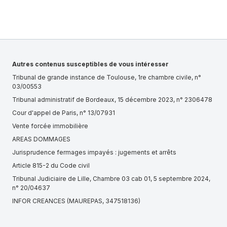
Autres contenus susceptibles de vous intéresser
Tribunal de grande instance de Toulouse, 1re chambre civile, n°
03/00553
Tribunal administratif de Bordeaux, 15 décembre 2023, n° 2306478
Cour d'appel de Paris, n° 13/07931
Vente forcée immobilière
AREAS DOMMAGES
Jurisprudence fermages impayés : jugements et arrêts
Article 815-2 du Code civil
Tribunal Judiciaire de Lille, Chambre 03 cab 01, 5 septembre 2024,
n° 20/04637
INFOR CREANCES (MAUREPAS, 347518136)
Cour d'appel de Montpellier, Retentions, 30 janvier 2024, n°
24/00077