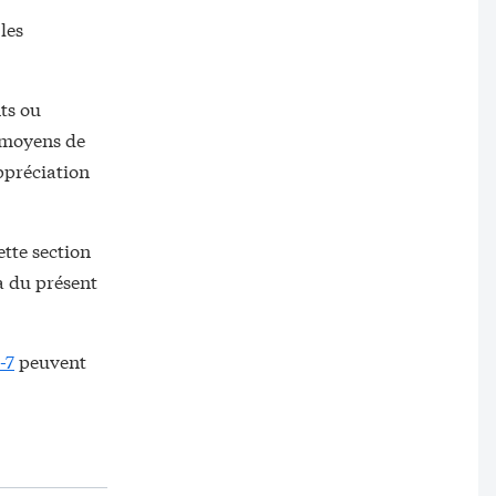
les
ts ou
 moyens de
ppréciation
ette section
a du présent
-7
peuvent