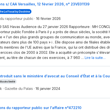
ns s/ CAA Versailles, 12 février 2026, n° 23VE01139
ffre Le Fiscal by Doctrine
du rapporteur public
·
16 février 2026
9 SAS Havas Audience du 27 janvier 2026 Rapporteure : MH CONC
orteur public Fondée à Paris il y a près de deux siècles, la société
me « l'un des plus grands groupes de communication au monde, ave
teurs dans plus de 100 pays » i . Elle dispose ainsi de filiales étab
ts membres de l'UE autres que la France, qui lui ont distribué des 
xercices clos de 2000 à 2002. Elle a acquitté un précompte s'élevan
nt, au titre de chacun de ces exercices, à 7 960 …
Lire la suite…
ntroduit sans le ministère d'avocat au Conseil d'État et à la Cou
Accès limité
ck
·
Gazette du Palais
·
16 janvier 2024
ns du rapporteur public sur l'affaire n°472210