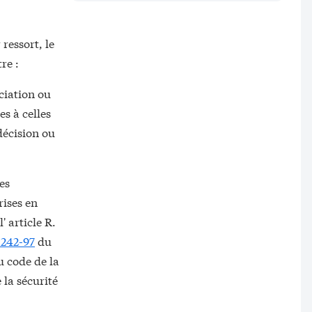
ressort, le
re :
ciation ou
es à celles
décision ou
es
rises en
' article R.
 242-97
du
 code de la
la sécurité