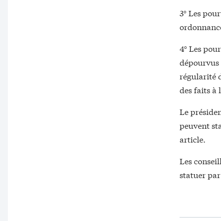
3° Les pou
ordonnances
4° Les pour
dépourvus 
régularité
des faits à
Le présiden
peuvent st
article.
Les conseil
statuer par