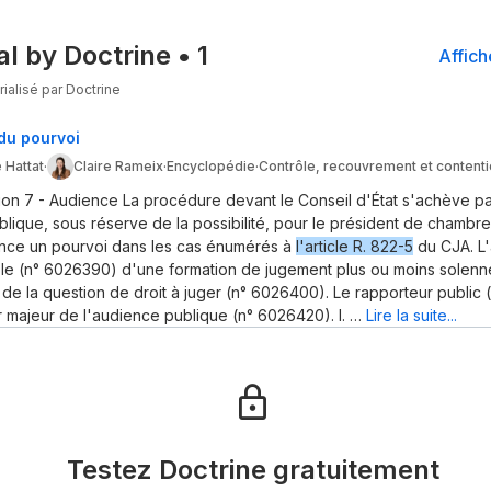
al by Doctrine
•
1
Affich
ialisé par Doctrine
 du pourvoi
 Hattat
·
Claire Rameix
·
Encyclopédie
·
Contrôle, recouvrement et content
on 7 - Audience La procédure devant le Conseil d'État s'achève p
lique, sous réserve de la possibilité, pour le président de chambre
nce un pourvoi dans les cas énumérés à
l'article R. 822-5
du CJA. L'
rôle (n° 6026390) d'une formation de jugement plus ou moins solenne
 de la question de droit à juger (n° 6026400). Le rapporteur public
r majeur de l'audience publique (n° 6026420). I. …
Lire la suite...
Testez Doctrine gratuitement