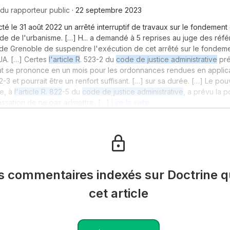
du rapporteur public
·
22 septembre 2023
icté le 31 août 2022 un arrêté interruptif de travaux sur le fondemen
e de l'urbanisme. […] H... a demandé à 5 reprises au juge des référ
f de Grenoble de suspendre l'exécution de cet arrêté sur le fonde
CJA. […] Certes
l'article R
. 523-2 du
code de justice administrative
pré
at se prononce en un mois pour les ordonnances rendues en applic
2-3 et pourrait être un renfort suffisant. […] sur sa durée. […] Le pou
e, à
l'article R. 822
-5 du
code de justice administrative
, a prévu la p
assation de ne pas admettre, […]
Lire la suite…
es commentaires indexés sur Doctrine qu
cet article