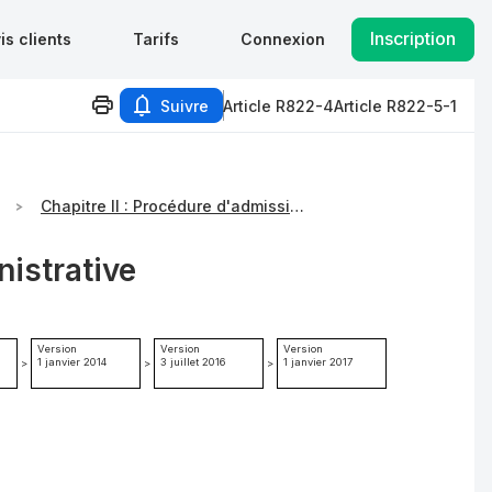
Inscription
is clients
Tarifs
Connexion
Suivre
Article R822-4
Article R822-5-1
Chapitre II : Procédure d'admission
nistrative
Version
Version
Version
1 janvier 2014
3 juillet 2016
1 janvier 2017
>
>
>