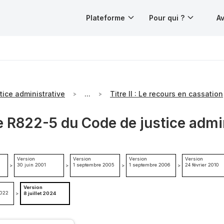
Plateforme
Pour qui ?
Av
tice administrative
...
Titre II : Le recours en cassation
e R822-5 du Code de justice admi
Version
Version
Version
Version
30 juin 2001
1 septembre 2005
1 septembre 2006
24 février 2010
>
>
>
>
Version
2022
>
8 juillet 2024