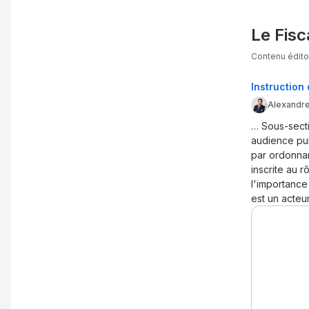
Le Fisc
Contenu éditor
Instruction
Alexandre
… Sous-secti
audience pub
par ordonna
inscrite au 
l'importance
est un acteu