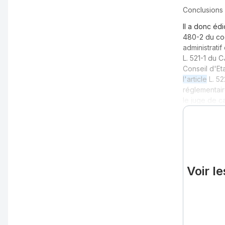
Conclusions 
Il a donc éd
480-2 du cod
administrati
L. 521-1 du 
Conseil d'Et
l'article
L. 52
réglementair
le juge de c
Voir l