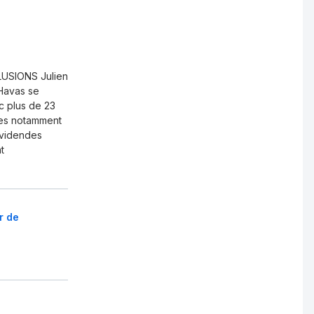
LUSIONS Julien
 Havas se
c plus de 23
lies notamment
dividendes
t
r de