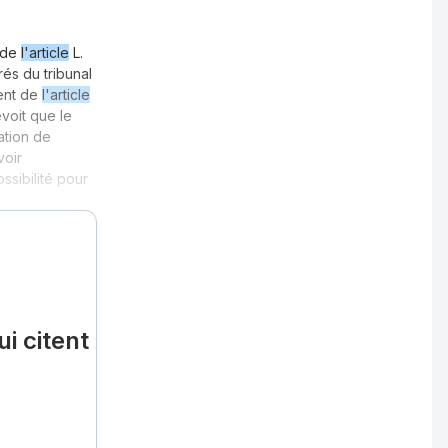
t de
l'article
L.
és du tribunal
ment de
l'article
voit que le
ation de
voir
ossibilité pour
i citent