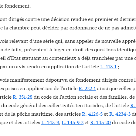
de fondement.
sont dirigés contre une décision rendue en premier et dernier 
de la chambre peut décider par ordonnance de ne pas admett
vois relevant d'une série qui, sans appeler de nouvelle appré
on de faits, présentent à juger en droit des questions identiqu
eil d'Etat statuant au contentieux a déjà tranchées par une 
ar un avis rendu en application de l'article
L. 113-1
;
rvois manifestement dépourvu de fondement dirigés contre l
 prises en application de l'article
R. 222-1
ainsi que celles p
rticle
R. 351-28
du code de l'action sociale et des familles, de l
 du code général des collectivités territoriales, de l'article
R.
et de la pêche maritime, des articles
R. 4126-5
et
R. 4234-3
du
que et des articles
L. 145-9
,
L. 145-9-2
et
R. 145-20
du code de 