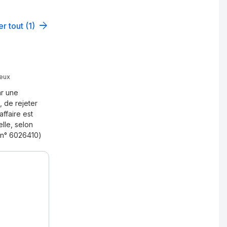
er tout (1)
ieux
ar une
, de rejeter
affaire est
lle, selon
 (n° 6026410)