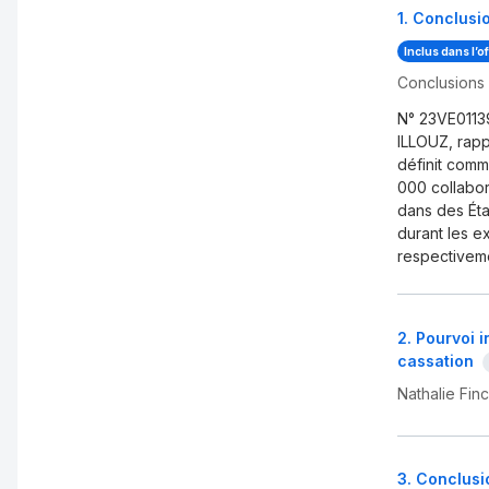
1
.
Conclusio
Inclus dans l’o
Conclusions 
N° 23VE0113
ILLOUZ, rapp
définit com
000 collabora
dans des Éta
durant les e
respectiveme
2
.
Pourvoi i
cassation
Nathalie Fin
3
.
Conclusio