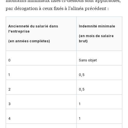
par dérogation à ceux fixés à l'alinéa précédent :
Ancienneté du salarié dans
Indemnité minimale
l'entreprise
(en mois de salaire
(en années complètes)
brut)
0
Sans objet
1
0,5
2
0,5
3
1
4
1