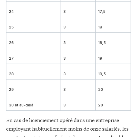
24
3
17,5
25
3
18
26
3
18,5
27
3
19
28
3
19,5
29
3
20
30 et au-delà
3
20
En cas de licenciement opéré dans une entreprise
employant habituellement moins de onze salariés, les
montants minimaux fixés ci-dessous sont applicables,