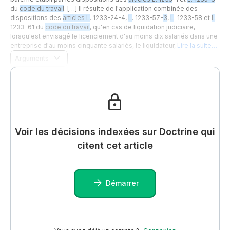
du
code du travail
. […] Il résulte de l'application combinée des
dispositions des
articles L
. 1233-24-4,
L
. 1233-57-
3
,
L
. 1233-58 et
L
.
1233-61 du
code du travail
, qu'en cas de liquidation judiciaire,
lorsqu'est envisagé le licenciement d'au moins dix salariés dans une
entreprise d'au moins cinquante salariés, le liquidateur,
Lire la suite…
Arguments
Voir les décisions indexées sur Doctrine qui
citent cet article
Démarrer