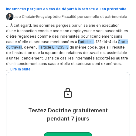
Indemnités perçues en cas de départ à la retraite ou en préretraite
Lise Chatain
·
Encyclopédie
·
Fiscalité personnelle et patrimoniale
… À cet égard, les sommes perçues par un salarié en exécution
d'une transaction conclue avec son employeur ne sont susceptibles
d'être regardées comme des indemnités pour licenciement sans
cause réelle et sérieuse mentionnées à
l'article L
. 122-14-4 du
Code
du travail
, devenu
l'article L. 1235-3
du même code, que s'il résulte
de l'instruction que la rupture des relations de travail est assimilable
à un tel licenciement. Dans ce cas, les indemnités accordées au titre
d'un licenciement sans cause réelle et sérieuse sont exonérées.
…
Lire la suite...
Testez Doctrine gratuitement
pendant 7 jours