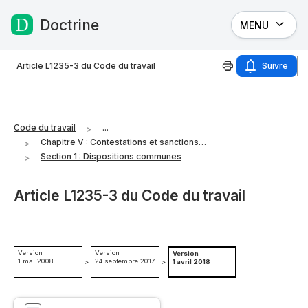
Doctrine
MENU
Passer au contenu
Article L1235-3 du Code du travail
Suivre
Code du travail
...
Chapitre V : Contestations et sanctions des irrégularités du licenciement
Section 1 : Dispositions communes
Article L1235-3 du Code du travail
Version
Version
Version
1 mai 2008
24 septembre 2017
>
>
1 avril 2018