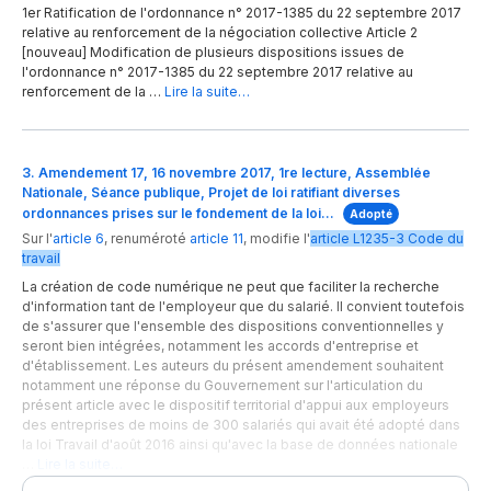
1er Ratification de l'ordonnance n° 2017-1385 du 22 septembre 2017
relative au renforcement de la négociation collective Article 2
[nouveau] Modification de plusieurs dispositions issues de
l'ordonnance n° 2017-1385 du 22 septembre 2017 relative au
renforcement de la …
Lire la suite…
3. Amendement 17, 16 novembre 2017, 1re lecture, Assemblée
Nationale, Séance publique, Projet de loi ratifiant diverses
ordonnances prises sur le fondement de la loi…
Adopté
Sur l'
article 6
,
renuméroté
article 11
,
modifie
l'
article
L1235-3
Code du
travail
La création de code numérique ne peut que faciliter la recherche
d'information tant de l'employeur que du salarié. Il convient toutefois
de s'assurer que l'ensemble des dispositions conventionnelles y
seront bien intégrées, notamment les accords d'entreprise et
d'établissement. Les auteurs du présent amendement souhaitent
notamment une réponse du Gouvernement sur l'articulation du
présent article avec le dispositif territorial d'appui aux employeurs
des entreprises de moins de 300 salariés qui avait été adopté dans
la loi Travail d'août 2016 ainsi qu'avec la base de données nationale
…
Lire la suite…