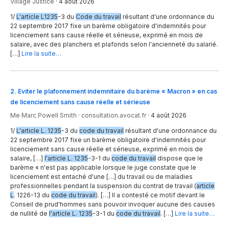
Village Justice
·
4 août 2026
1/
L'article L1235
-3 du
Code du travail
résultant d'une ordonnance du
22 septembre 2017 fixe un barème obligatoire d'indemnités pour
licenciement sans cause réelle et sérieuse, exprimé en mois de
salaire, avec des planchers et plafonds selon l'ancienneté du salarié.
[…]
Lire la suite…
2
.
Eviter le plafonnement indemnitaire du barème « Macron » en cas
de licenciement sans cause réelle et sérieuse
Me Marc Powell Smith
·
consultation.avocat.fr
·
4 août 2026
1/
L'article L. 1235
-3 du
code du travail
résultant d'une ordonnance du
22 septembre 2017 fixe un barème obligatoire d'indemnités pour
licenciement sans cause réelle et sérieuse, exprimé en mois de
salaire, […]
l'article L. 1235
-3-1 du
code du travail
dispose que le
barème « n'est pas applicable lorsque le juge constate que le
licenciement est entaché d'une […] du travail ou de maladies
professionnelles pendant la suspension du contrat de travail (
article
L
. 1226-13 du
code du travail
). […] Il a contesté ce motif devant le
Conseil de prud'hommes sans pouvoir invoquer aucune des causes
de nullité de
l'article L. 1235
-3-1 du
code du travail
. […]
Lire la suite…