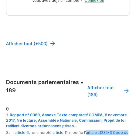
Vous avez déjà un compte ?
Connexion
Afficher tout (+500)
Documents parlementaires
•
Afficher tout
189
(189)
0
1. Rapport n° 0369, Annexe Texte comparatif COMPA, 8 novembre
2017, 1re lecture, Assemblée Nationale, Commission, Projet de loi
ratifiant diverses ordonnances prises…
Sur l'
article 6
,
renuméroté
article 11
,
modifie
l'
article
L1235-3
Code du