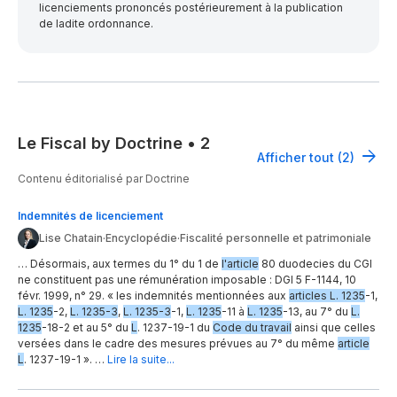
licenciements prononcés postérieurement à la publication
de ladite ordonnance.
Le Fiscal by Doctrine
•
2
Afficher tout (2)
Contenu éditorialisé par Doctrine
Indemnités de licenciement
Lise Chatain
·
Encyclopédie
·
Fiscalité personnelle et patrimoniale
… Désormais, aux termes du 1° du 1 de
l'article
80 duodecies du CGI
ne constituent pas une rémunération imposable : DGI 5 F-1144, 10
févr. 1999, n° 29. « les indemnités mentionnées aux
articles L. 1235
-1,
L. 1235
-2,
L. 1235-3
,
L. 1235-3
-1,
L. 1235
-11 à
L. 1235
-13, au 7° du
L.
1235
-18-2 et au 5° du
L
. 1237-19-1 du
Code du travail
ainsi que celles
versées dans le cadre des mesures prévues au 7° du même
article
L
. 1237-19-1 ». …
Lire la suite...