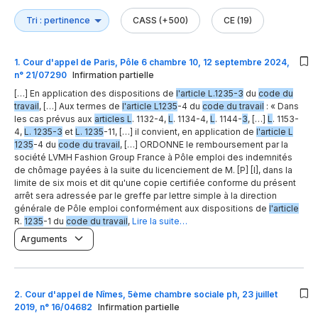
CASS (+500)
CE (19)
1
.
Cour d'appel de Paris, Pôle 6 chambre 10, 12 septembre 2024,
n° 21/07290
Infirmation partielle
[…] En application des dispositions de
l'article L.1235-3
du
code du
travail
, […] Aux termes de
l'article L1235
-4 du
code du travail
: « Dans
les cas prévus aux
articles L
. 1132-4,
L
. 1134-4,
L
. 1144-
3
, […]
L
. 1153-
4,
L. 1235-3
et
L. 1235
-11, […] il convient, en application de
l'article L
1235
-4 du
code du travail
, […] ORDONNE le remboursement par la
société LVMH Fashion Group France à Pôle emploi des indemnités
de chômage payées à la suite du licenciement de M. [P] [I], dans la
limite de six mois et dit qu'une copie certifiée conforme du présent
arrêt sera adressée par le greffe par lettre simple à la direction
générale de Pôle emploi conformément aux dispositions de
l'article
R.
1235
-1 du
code du travail
,
Lire la suite…
Arguments
2
.
Cour d'appel de Nîmes, 5ème chambre sociale ph, 23 juillet
2019, n° 16/04682
Infirmation partielle