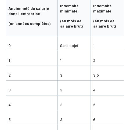
Indemnité
Indemnité
Ancienneté du salarié
minimale
maximale
dans l'entreprise
(en mois de
(en mois de
(en années complètes)
salaire brut)
salaire brut)
0
Sans objet
1
1
1
2
2
3
3,5
3
3
4
4
3
5
5
3
6