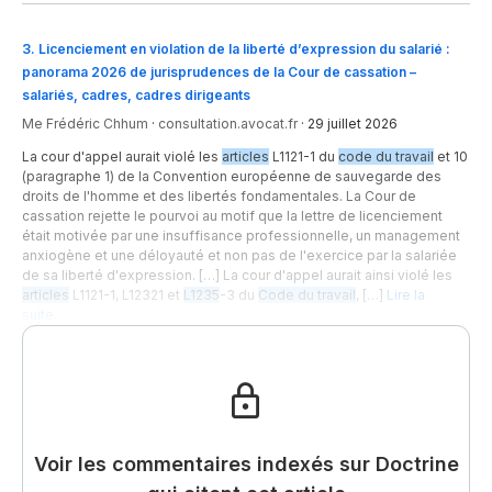
3
.
Licenciement en violation de la liberté d’expression du salarié :
panorama 2026 de jurisprudences de la Cour de cassation –
salariés, cadres, cadres dirigeants
Me Frédéric Chhum
·
consultation.avocat.fr
·
29 juillet 2026
La cour d'appel aurait violé les
articles
L1121-1 du
code du travail
et 10
(paragraphe 1) de la Convention européenne de sauvegarde des
droits de l'homme et des libertés fondamentales. La Cour de
cassation rejette le pourvoi au motif que la lettre de licenciement
était motivée par une insuffisance professionnelle, un management
anxiogène et une déloyauté et non pas de l'exercice par la salariée
de sa liberté d'expression. […] La cour d'appel aurait ainsi violé les
articles
L1121-1, L12321 et
L1235
-3 du
Code du travail
, […]
Lire la
suite…
Voir les commentaires indexés sur Doctrine