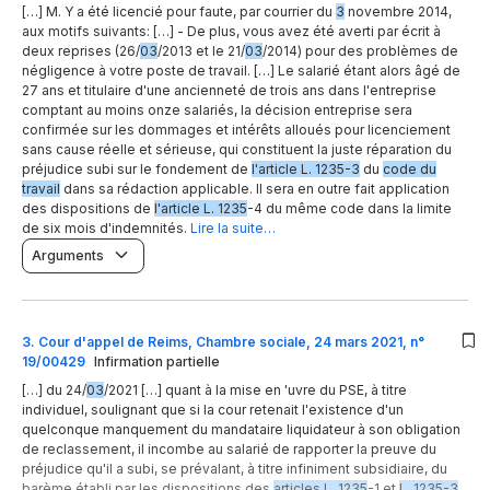
[…] M. Y a été licencié pour faute, par courrier du
3
novembre 2014,
aux motifs suivants: […] - De plus, vous avez été averti par écrit à
deux reprises (26/
03
/2013 et le 21/
03
/2014) pour des problèmes de
négligence à votre poste de travail. […] Le salarié étant alors âgé de
27 ans et titulaire d'une ancienneté de trois ans dans l'entreprise
comptant au moins onze salariés, la décision entreprise sera
confirmée sur les dommages et intérêts alloués pour licenciement
sans cause réelle et sérieuse, qui constituent la juste réparation du
préjudice subi sur le fondement de
l'article L. 1235-3
du
code du
travail
dans sa rédaction applicable. Il sera en outre fait application
des dispositions de
l'article L. 1235
-4 du même code dans la limite
de six mois d'indemnités.
Lire la suite…
Arguments
3
.
Cour d'appel de Reims, Chambre sociale, 24 mars 2021, n°
19/00429
Infirmation partielle
[…] du 24/
03
/2021 […] quant à la mise en 'uvre du PSE, à titre
individuel, soulignant que si la cour retenait l'existence d'un
quelconque manquement du mandataire liquidateur à son obligation
de reclassement, il incombe au salarié de rapporter la preuve du
préjudice qu'il a subi, se prévalant, à titre infiniment subsidiaire, du
barème établi par les dispositions des
articles L. 1235
-1 et
L. 1235-3